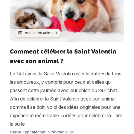
Actualités animaux
Comment célébrer la Saint Valentin
avec son animal ?
Le 14 février, la Saint Valentin est « le date » de tous
les amoureux, y compris pour ceux et celles qui
passent cette journée avec leur chien ou leur chat.
Afin de célébrer la Saint Valentin avec son animal
comme il se doit, voici des idées originales pour une
expérience mémorable. 5 idées pour célébrer la…
lire
« Comment célébrer la Saint Valentin avec son anim
la suite
Article rédigé par
Céline Taphaléchat
,
5 février 2025