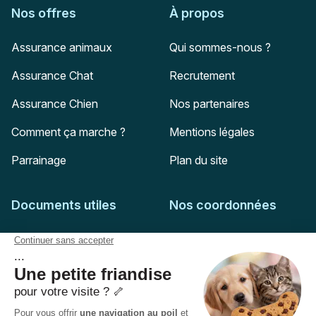
Nos offres
À propos
Assurance animaux
Qui sommes-nous ?
Assurance Chat
Recrutement
Assurance Chien
Nos partenaires
Comment ça marche ?
Mentions légales
Parrainage
Plan du site
Documents utiles
Nos coordonnées
Adresse postale
Feuille de soins
HD Assurances
51-55 rue Hoche
Conditions générales
94767
Ivry-sur-Seine
Politique de confidentialité
Pas encore client ?