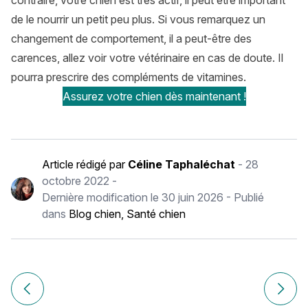
contraire, votre chien est très actif, il peut être important
de le nourrir un petit peu plus. Si vous remarquez un
changement de comportement, il a peut-être des
carences, allez voir votre vétérinaire en cas de doute. Il
pourra prescrire des compléments de vitamines.
Assurez votre chien dès maintenant !
Article rédigé par
Céline Taphaléchat
-
28
octobre 2022
-
Dernière modification le
30 juin 2026
- Publié
dans
Blog chien
,
Santé chien
Navigation
de
Article précédent Comment faire le deuil de son chien ?
Article