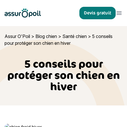
Assur O'Poil
Devis gratuit
Ouvr
Assur O'Poil
>
Blog chien
>
Santé chien
>
5 conseils
pour protéger son chien en hiver
5 conseils pour
protéger son chien en
hiver
5 conseils pour protéger son chien en hiver