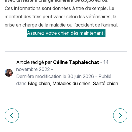
avec un reste à charge adhérent de 83,36 euros.
Ces informations sont données à titre d’exemple. Le
montant des frais peut varier selon les vétérinaires, la
prise en charge de la maladie ou l’accident de l’animal.
Assurez votre chien dès maintenant !
Article rédigé par
Céline Taphaléchat
-
14
novembre 2022
-
Dernière modification le
30 juin 2026
- Publié
dans
Blog chien
,
Maladies du chien
,
Santé chien
Navigation
de
Article précédent Caresser un chien : bien le faire avec le
Article
l’article