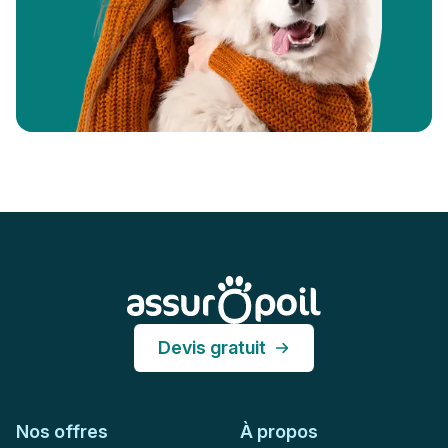
Pied de page
Assur O'Poil
Devis gratuit
Nos offres
À propos