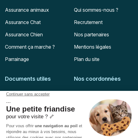
Assurance animaux
Qui sommes-nous ?
Assurance Chat
Recrutement
Assurance Chien
Nos partenaires
Comment ça marche ?
Mentions légales
Parrainage
Plan du site
Documents utiles
Nos coordonnées
Adresse postale
Feuille de soins
HD Assurances
51-55 rue Hoche
Conditions générales
94767
Ivry-sur-Seine
Politique de confidentialité
Pas encore client ?
Mail :
adhesion@assuropoil.com
Politique des Cookies
Tel :
01 77 94 89 02