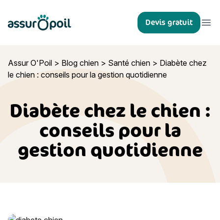
Assur O'Poil
Devis gratuit
Ouvr
Assur O'Poil
>
Blog chien
>
Santé chien
>
Diabète chez
le chien : conseils pour la gestion quotidienne
Diabète chez le chien :
conseils pour la
gestion quotidienne
Diabète chez le chien : conseils pour la gestion quotidienne