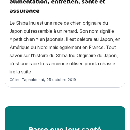
alimentation, entretien, santé et
assurance
Le Shiba Inu est une race de chien originaire du
Japon qui ressemble à un renard. Son nom signifie
« petit chien » en japonais. Il est célèbre au Japon, en
Amérique du Nord mais également en France. Tout
savoir sur l’histoire du Shiba Inu Originaire du Japon,
c’est une race très ancienne utilisée pour la chasse…
« Shiba Inu : histoire, caractère, alimentation, e
lire la suite
Article rédigé par
Céline Taphaléchat
,
25 octobre 2019
Parce que leur santé