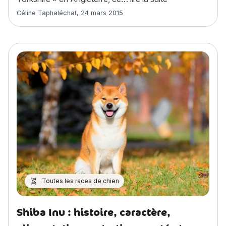
Article rédigé par
Céline Taphaléchat
,
24 mars 2015
Toutes les races de chien
Shiba Inu : histoire, caractère,