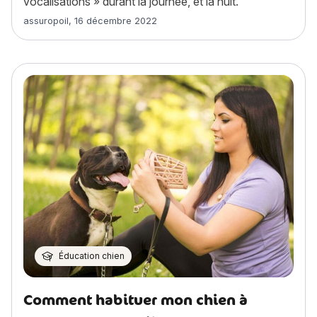
vocalisations » durant la journée, et la nuit.
Article rédigé par
assuropoil
,
16 décembre 2022
Éducation chien
Comment habituer mon chien à