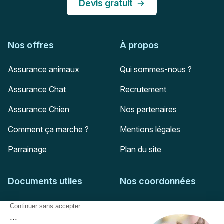
Devis gratuit
Nos offres
À propos
Assurance animaux
Qui sommes-nous ?
Assurance Chat
Recrutement
Assurance Chien
Nos partenaires
Comment ça marche ?
Mentions légales
Parrainage
Plan du site
Documents utiles
Nos coordonnées
Adresse postale
Feuille de soins
HD Assurances
51-55 rue Hoche