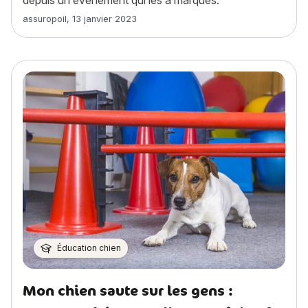
depuis un événement qui les a marqués.
Article rédigé par
assuropoil
,
13 janvier 2023
Éducation chien
Mon chien saute sur les gens :