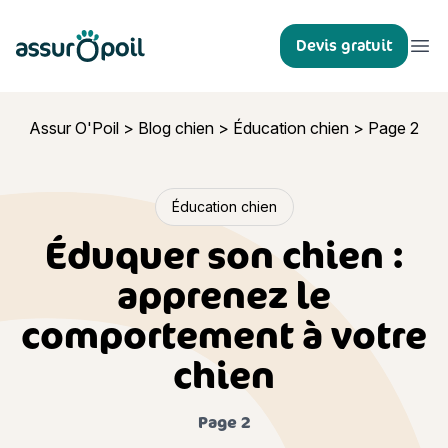
Assur O'Poil
Devis gratuit
Ouvr
Assur O'Poil
>
Blog chien
>
Éducation chien
>
Page 2
Éducation chien
Éduquer son chien :
apprenez le
comportement à votre
chien
Page 2