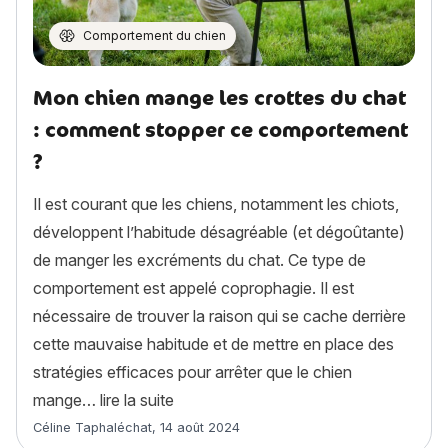
Comportement du chien
Mon chien mange les crottes du chat
: comment stopper ce comportement
?
Il est courant que les chiens, notamment les chiots,
développent l’habitude désagréable (et dégoûtante)
de manger les excréments du chat. Ce type de
comportement est appelé coprophagie. Il est
nécessaire de trouver la raison qui se cache derrière
cette mauvaise habitude et de mettre en place des
stratégies efficaces pour arrêter que le chien
« Mon chien mange les crottes du ch
mange…
lire la suite
Article rédigé par
Céline Taphaléchat
,
14 août 2024