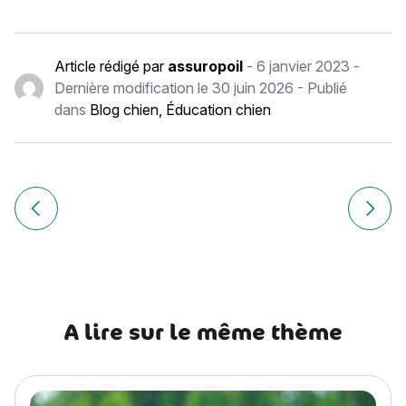
Article rédigé par
assuropoil
-
6 janvier 2023
-
Dernière modification le
30 juin 2026
- Publié
dans
Blog chien
,
Éducation chien
Navigation
de
Article précédent Les chiens contribuent au bien-être des 
Article
l’article
A lire sur le même thème