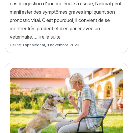
cas d’ingestion d’une molécule à risque, l’animal peut
manifester des symptômes graves impliquant son
pronostic vital. C’est pourquoi, il convient de se
montrer très prudent et d’en parler avec un
« La mutation du gène MDR1 chez 
vétérinaire….
lire la suite
Article rédigé par
Céline Taphaléchat
,
1 novembre 2023