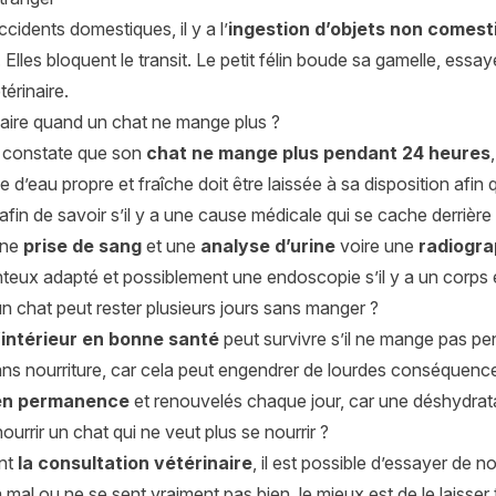
ccidents domestiques, il y a l’
ingestion d’objets non comest
. Elles bloquent le transit. Le petit félin boude sa gamelle, ess
érinaire.
ire quand un chat ne mange plus ?
re constate que son
chat ne mange plus pendant 24 heures
 d’eau propre et fraîche doit être laissée à sa disposition afin q
 afin de savoir s’il y a une cause médicale qui se cache derrière
une
prise de sang
et une
analyse d’urine
voire une
radiogra
ux adapté et possiblement une endoscopie s’il y a un corps ét
n chat peut rester plusieurs jours sans manger ?
’intérieur en bonne santé
peut survivre s’il ne mange pas pen
sans nourriture, car cela peut engendrer de lourdes conséquenc
en permanence
et renouvelés chaque jour, car une déshydrata
rrir un chat qui ne veut plus se nourrir ?
nt
la consultation vétérinaire
, il est possible d’essayer de n
 a mal ou ne se sent vraiment pas bien, le mieux est de le laisser