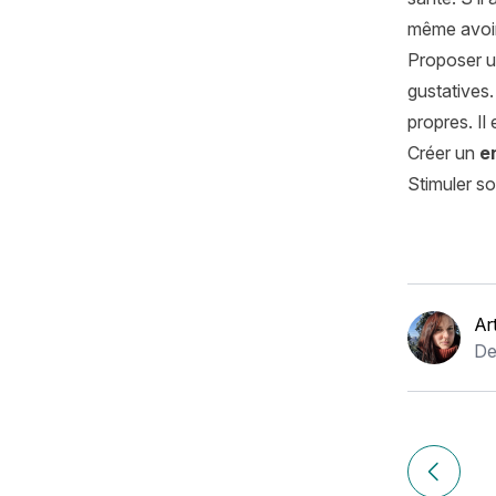
même avoir 
Proposer 
gustatives.
propres. Il 
Créer un
e
Stimuler so
Ar
De
Navigation
de