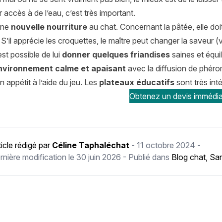
accès à de l’eau, c’est très important.
une
nouvelle nourriture
au chat. Concernant la pâtée, elle doit 
 S’il apprécie les croquettes, le maître peut changer la saveur 
est possible de lui
donner quelques friandises
saines et équi
nvironnement calme et apaisant
avec la diffusion de phéro
n appétit à l’aide du jeu. Les
plateaux éducatifs
sont très inté
Obtenez un devis immédia
ticle rédigé par
Céline Taphaléchat
-
11 octobre 2024
-
rnière modification le
30 juin 2026
- Publié dans
Blog chat
,
San