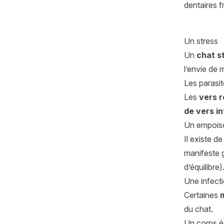
dentaires 
Un stress
Un
chat s
l’envie de m
Les parasit
Les
vers 
de vers i
Un empois
Il existe 
manifeste g
d’équilibre
Une infect
Certaines
du chat.
Un corps é