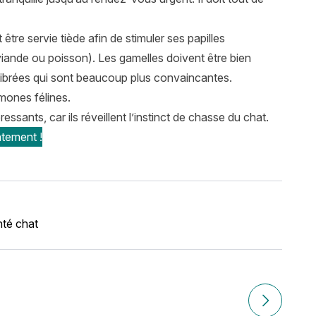
être servie tiède afin de stimuler ses papilles
(viande ou poisson). Les gamelles doivent être bien
librées qui sont beaucoup plus convaincantes.
mones félines.
ressants, car ils réveillent l’instinct de chasse du chat.
tement !
té chat