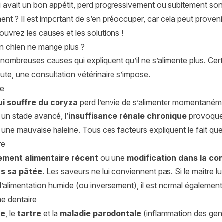
 avait un bon appétit, perd progressivement ou subitement son
t ? Il est important de s’en préoccuper, car cela peut proven
uvrez les causes et les solutions !
n chien ne mange plus ?
e nombreuses causes qui expliquent qu’il ne s’alimente plus. Ce
te, une consultation vétérinaire s’impose.
ie
ui souffre du coryza
perd l’envie de s’alimenter momentanéme
 un stade avancé, l’
insuffisance rénale chronique
provoqu
une mauvaise haleine. Tous ces facteurs expliquent le fait que 
re
ment alimentaire récent
ou une
modification dans la co
s sa pâtée
. Les saveurs ne lui conviennent pas. Si le maître lu
’alimentation humide (ou inversement), il est normal également 
e dentaire
te
, le
tartre
et la
maladie parodontale
(inflammation des gen