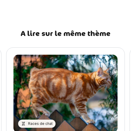
récédent Mon chien a la truffe chaude : est-il malade ?
A lire sur le même thème
Races de chat