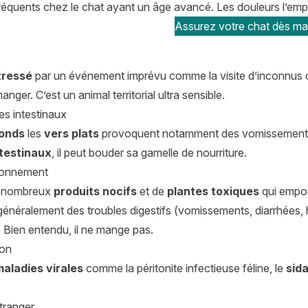
fréquents chez le chat ayant un âge avancé. Les douleurs l’emp
Assurez votre chat dès mai
tressé
par un événement imprévu comme la visite d’inconnus o
anger. C’est un animal territorial ultra sensible.
es intestinaux
ronds
les
vers plats
provoquent notamment des vomissements et
ntestinaux
, il peut bouder sa gamelle de nourriture.
onnement
de nombreux
produits nocifs
et de
plantes toxiques
qui empoi
énéralement des troubles digestifs (vomissements, diarrhées, 
). Bien entendu, il ne mange pas.
ion
maladies virales
comme la péritonite infectieuse féline, le
sid
tranger