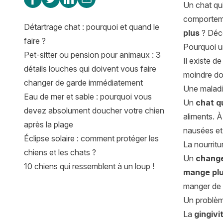
Un chat qui
comportemen
Détartrage chat : pourquoi et quand le
plus
? Déco
faire ?
Pourquoi u
Pet-sitter ou pension pour animaux : 3
Il existe d
détails louches qui doivent vous faire
moindre dou
changer de garde immédiatement
Une malad
Eau de mer et sable : pourquoi vous
Un
chat q
devez absolument doucher votre chien
aliments. À
après la plage
nausées et 
Éclipse solaire : comment protéger les
La nourritu
chiens et les chats ?
Un
change
10 chiens qui ressemblent à un loup !
mange plu
manger de l
Un problèm
La
gingivi