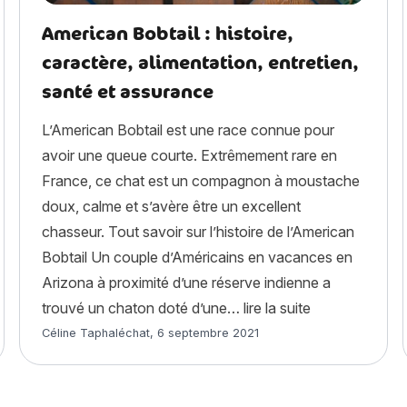
American Bobtail : histoire,
caractère, alimentation, entretien,
santé et assurance
L’American Bobtail est une race connue pour
avoir une queue courte. Extrêmement rare en
France, ce chat est un compagnon à moustache
doux, calme et s’avère être un excellent
chasseur. Tout savoir sur l’histoire de l’American
Bobtail Un couple d’Américains en vacances en
en de temps vit un chat ? Tout savoir sur l’espérance de vie »
Arizona à proximité d’une réserve indienne a
« American Bobt
trouvé un chaton doté d’une…
lire la suite
Article rédigé par
Céline Taphaléchat
,
6 septembre 2021