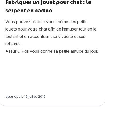
Fabriquer un jouet pour chat : le
serpent en carton
Vous pouvez réaliser vous même des petits
jouets pour votre chat afin de l’amuser tout en le
testant et en accentuant sa vivacité et ses
réflexes.
Assur O’Poil vous donne sa petite astuce du jour.
ail : histoire, caractère, alimentation, entretien, santé et assu
Article rédigé par
assuropoil
,
19 juillet 2019