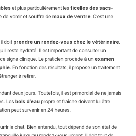
ibles
et plus particulièrement les
ficelles des sacs-
aye de vomir et souffre de
maux de ventre
. C’est une
, il doit
prendre un rendez-vous chez le vétérinaire
.
u’il reste hydraté. Il est important de consulter un
 ce signe clinique. Le praticien procède à un
examen
phie
. En fonction des résultats, il propose un traitement
ranger à retirer.
dant deux jours. Toutefois, il est primordial de ne jamais
es. Les
bols d’eau
propre et fraîche doivent lui être
tion peut survenir en 24 heures.
ourrir le chat. Bien entendu, tout dépend de son état de
 tranquille jusqu’au rendez-vous urgent. Il doit tout de