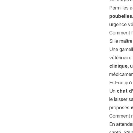
Parmi les a
poubelles
urgence vét
Comment fa
Si le maît
Une gamelle
vétérinaire
clinique
, 
médicamente
Est-ce qu’u
Un
chat d
le laisser 
proposés
Comment nou
En attenda
santé. S’il