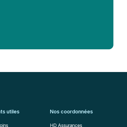
s utiles
Nos coordonnées
Adresse postale
soins
HD Assurances