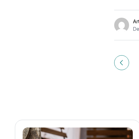
Ar
De
Navigation
de
Article p
l’article