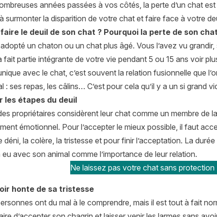
ombreuses années passées à vos côtés, la perte d’un chat est 
à surmonter la disparition de votre chat et faire face à votre deu
aire le deuil de son chat ?
Pourquoi la perte de son chat e
dopté un chaton ou un chat plus âgé. Vous l’avez vu grandir, s
 a fait partie intégrante de votre vie pendant 5 ou 15 ans voir plu
unique avec le chat, c’est souvent la relation fusionnelle que l’
l : ses repas, les câlins… C’est pour cela qu’il y a un si grand v
 les étapes du deuil
des propriétaires considèrent leur chat comme un membre de la fa
ent émotionnel. Pour l’accepter le mieux possible, il faut accept
Le déni, la colère, la tristesse et pour finir l’acceptation. La d
a eu avec son animal comme l’importance de leur relation.
Ne laissez pas votre chat sans protection 
oir honte de sa tristesse
ersonnes ont du mal à le comprendre, mais il est tout à fait normal
ire d’accepter son chagrin et laisser venir les larmes sans av