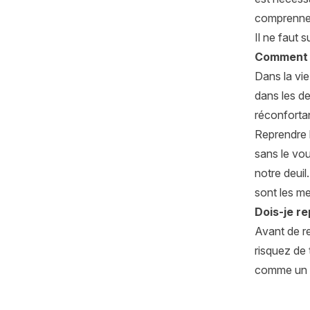
comprennen
Il ne faut 
Comment f
Dans la vie
dans les de
réconfortan
Reprendre l
sans le vou
notre deuil
sont les me
Dois-je r
Avant de re
risquez de 
comme un n