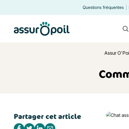
Questions fréquentes
Assur O'Poil
R
Assur O'Poi
Comme
Partager cet article
Comment fai
Partager sur Facebook
Partager sur Twitter
Partager sur Linkedin
Partager par e-mail