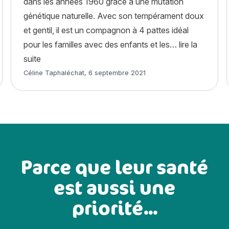
dans les années 1960 grâce à une mutation
génétique naturelle. Avec son tempérament doux
et gentil, il est un compagnon à 4 pattes idéal
ont toxiques et lesquelles sont sûres ? »
pour les familles avec des enfants et les…
lire la
« American Wirehair : histoire, caractère, alimentati
suite
Article rédigé par
Céline Taphaléchat
,
6 septembre 2021
Parce que leur santé
est aussi une
priorité...