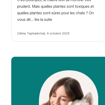
prudent. Mais quelles plantes sont toxiques et
quelles plantes sont sûres pour les chats ? On
« Chats et plantes : lesquelles s
vous dit…
lire la suite
Article rédigé par
Céline Taphaléchat
,
9 octobre 2025