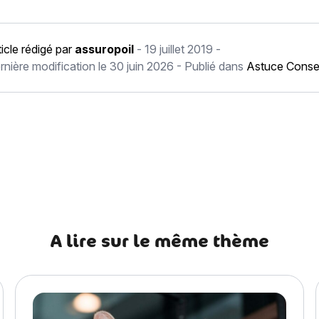
ticle rédigé par
assuropoil
-
19 juillet 2019
-
rnière modification le
30 juin 2026
- Publié dans
Astuce Consei
récédent Acné féline : Symptômes et traitement de l’acné du ch
A lire sur le même thème