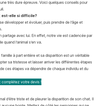
une très dure épreuve. Voici quelques conseils pour
il.
st-elle si difficile?
e développer et évoluer, puis prendre de l’âge et
s.
on partage avec lui. En effet, notre vie est cadencée par
ide quand l’animal s’en va.
mille à part entière et sa disparition est un véritable
er sa tristesse et laisser arriver les différentes étapes
urée de ces étapes va dépendre de chaque individu et du
: complétez votre devis !
 d’être triste et de pleurer la disparition de son chat. Il
oir aucune honte. Mettez de côté les personnes qui ne