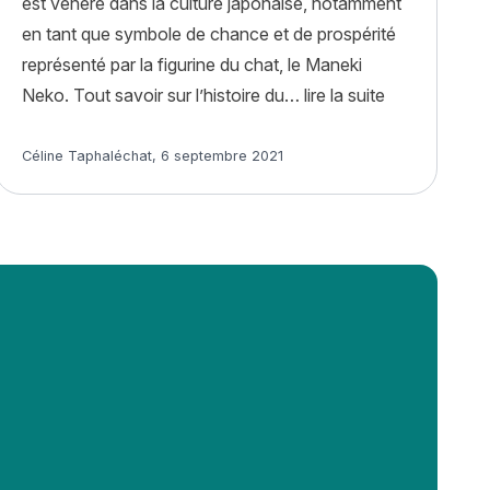
est vénéré dans la culture japonaise, notamment
en tant que symbole de chance et de prospérité
représenté par la figurine du chat, le Maneki
« Bobtail Japo
Neko. Tout savoir sur l’histoire du…
lire la suite
on, entretien, santé et assurance »
Article rédigé par
Céline Taphaléchat
,
6 septembre 2021