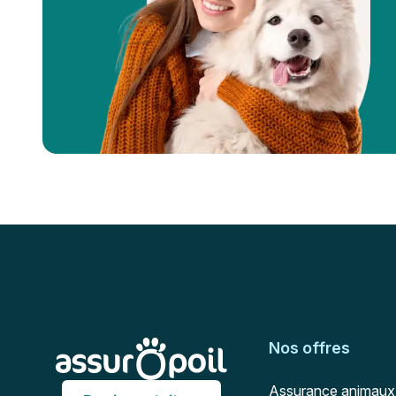
Pied de page
Assur O'Poil
Nos offres
Assurance animaux