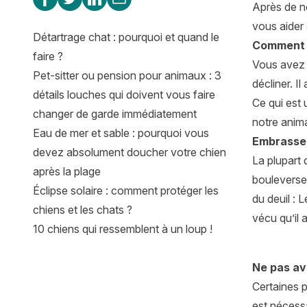
Après de n
vous aider 
Détartrage chat : pourquoi et quand le
Comment f
faire ?
Vous avez a
Pet-sitter ou pension pour animaux : 3
décliner. Il
détails louches qui doivent vous faire
Ce qui est 
changer de garde immédiatement
notre anima
Eau de mer et sable : pourquoi vous
Embrasser
devez absolument doucher votre chien
La plupart 
après la plage
bouleversem
Éclipse solaire : comment protéger les
du deuil : 
chiens et les chats ?
vécu qu’il 
10 chiens qui ressemblent à un loup !
Ne pas av
Certaines p
est nécessa