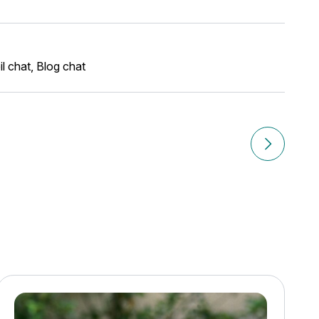
l chat
,
Blog chat
at
Article sui