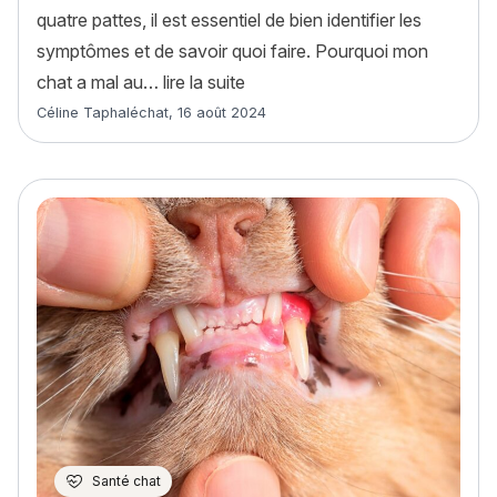
quatre pattes, il est essentiel de bien identifier les
symptômes et de savoir quoi faire. Pourquoi mon
« Mon chat a mal au ventre : c
chat a mal au…
lire la suite
Article rédigé par
Céline Taphaléchat
,
16 août 2024
Santé chat