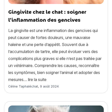
Gingivite chez le chat : soigner
l’inflammation des gencives
La gingivite est une inflammation des gencives qui
peut causer de fortes douleurs, une mauvaise
haleine et une perte d’appétit. Souvent due à
l’accumulation de tartre, elle peut évoluer vers des
complications plus graves si elle n’est pas traitée par
un vétérinaire. Comprendre les causes, reconnaître
les symptômes, bien soigner l’animal et adopter des
« Gingivite chez le chat : soigner l’
mesures…
lire la suite
Article rédigé par
Céline Taphaléchat
,
9 août 2024