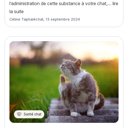
l’administration de cette substance à votre chat,…
lire
« Faut-il donner du CBD à un chat ? »
la suite
Article rédigé par
Céline Taphaléchat
,
13 septembre 2024
Santé chat