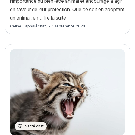
l’importance du bien-être animal et encourage à agir
en faveur de leur protection. Que ce soit en adoptant
« Journée mondiale des animaux
un animal, en…
lire la suite
Article rédigé par
Céline Taphaléchat
,
27 septembre 2024
Santé chat