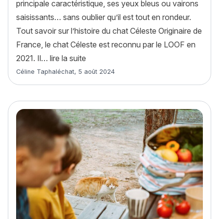
principale caractéristique, ses yeux bleus ou vairons
saisissants… sans oublier qu’il est tout en rondeur.
Tout savoir sur l’histoire du chat Céleste Originaire de
France, le chat Céleste est reconnu par le LOOF en
« Chat Céleste : histoire, caractère, a
2021. Il…
lire la suite
Article rédigé par
Céline Taphaléchat
,
5 août 2024