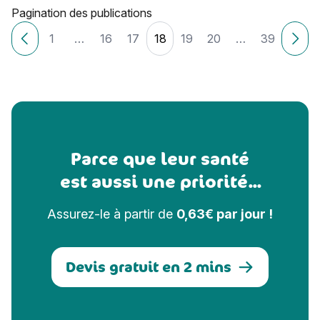
Pagination des publications
1
…
16
17
18
19
20
…
39
Articles plus récents
Ancie
Parce que leur santé
est aussi une priorité...
Assurez-le à partir de
0,63€ par jour !
Devis gratuit en 2 mins