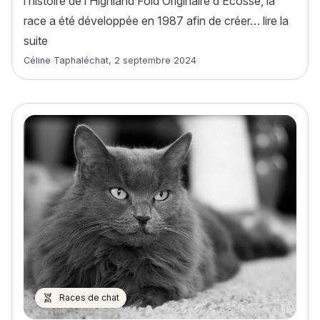
l’histoire de l’Highland Fold Originaire d’Écosse, la
race a été développée en 1987 afin de créer…
lire la
« Highland Fold : histoire, caractère, alimentation, en
suite
Article rédigé par
Céline Taphaléchat
,
2 septembre 2024
Races de chat