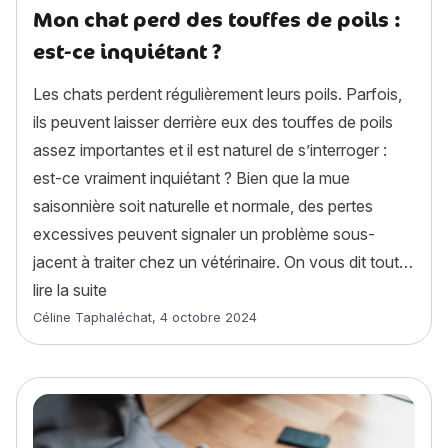
Mon chat perd des touffes de poils :
est-ce inquiétant ?
Les chats perdent régulièrement leurs poils. Parfois,
ils peuvent laisser derrière eux des touffes de poils
assez importantes et il est naturel de s’interroger :
est-ce vraiment inquiétant ? Bien que la mue
saisonnière soit naturelle et normale, des pertes
excessives peuvent signaler un problème sous-
jacent à traiter chez un vétérinaire. On vous dit tout…
« Mon chat perd des touffes de poils : est-ce in
lire la suite
Article rédigé par
Céline Taphaléchat
,
4 octobre 2024