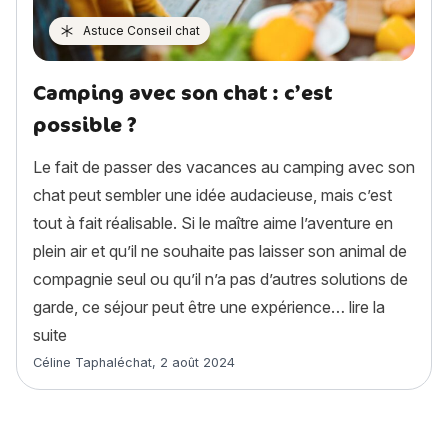
Astuce Conseil chat
Camping avec son chat : c’est
possible ?
Le fait de passer des vacances au camping avec son
chat peut sembler une idée audacieuse, mais c’est
tout à fait réalisable. Si le maître aime l’aventure en
plein air et qu’il ne souhaite pas laisser son animal de
compagnie seul ou qu’il n’a pas d’autres solutions de
garde, ce séjour peut être une expérience…
lire la
« Camping avec son chat : c’est possible ? »
suite
Article rédigé par
Céline Taphaléchat
,
2 août 2024