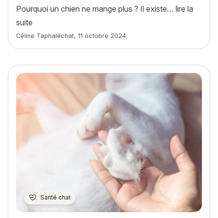
Pourquoi un chien ne mange plus ? Il existe…
lire la
« Mon chat ne mange plus : pourquoi et que faire ? »
suite
Article rédigé par
Céline Taphaléchat
,
11 octobre 2024
Santé chat