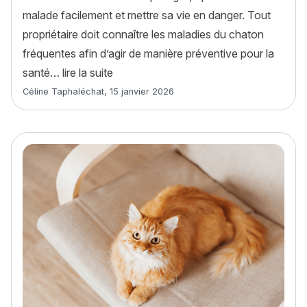
malade facilement et mettre sa vie en danger. Tout
propriétaire doit connaître les maladies du chaton
fréquentes afin d’agir de manière préventive pour la
« Les 8 maladies du chaton les plus fré
santé…
lire la suite
Article rédigé par
Céline Taphaléchat
,
15 janvier 2026