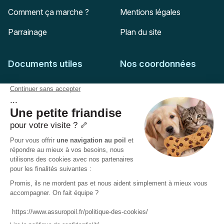
Comment ça marche ?
Mentions légales
Parrainage
Plan du site
Documents utiles
Nos coordonnées
Adresse postale
Feuille de soins
HD Assurances
51-55 rue Hoche
Conditions générales
94767
Ivry-sur-Seine
Politique de confidentialité
Pas encore client ?
Mail :
adhesion@assuropoil.com
Politique des Cookies
Tel :
01 77 94 89 02
Accessibilité :
Partiellement conforme