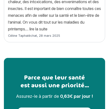
chaleur, des intoxications, des envenimations et des
insectes. Il est important de bien connaître toutes ces
menaces afin de veiller sur la santé et le bien-être de
l’animal. On vous dit tout sur les maladies du
« 6 maladies du printemps à connaît
printemps…
lire la suite
Article rédigé par
Céline Taphaléchat
,
28 mars 2025
Parce que leur santé
est aussi une priorité...
Assurez-le à partir de
0,63€ par jour !