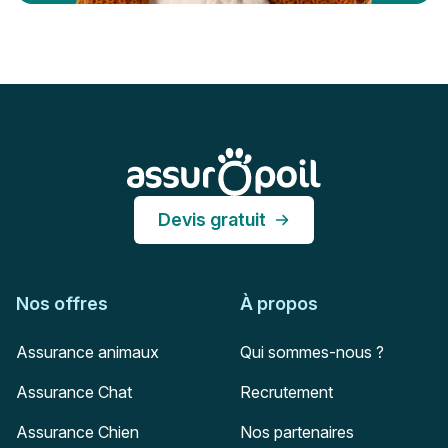
Pied de page
Assur O'Poil
Devis gratuit
Nos offres
À propos
Assurance animaux
Qui sommes-nous ?
Assurance Chat
Recrutement
Assurance Chien
Nos partenaires