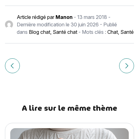
Article rédigé par
Manon
-
13 mars 2018
-
Dernière modification le
30 juin 2026
- Publié
dans
Blog chat
,
Santé chat
- Mots clés :
Chat
,
Santé
Navigation
de
Article précédent Assur O’Poil aux côtés de Croc Blanc
Article
l’article
A lire sur le même thème