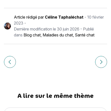
Article rédigé par
Céline Taphaléchat
-
10 février
2023
-
Dernière modification le
30 juin 2026
- Publié
dans
Blog chat
,
Maladies du chat
,
Santé chat
Navigation
de
Article précédent Comment prendre soin de son chien en h
Article
l’article
A lire sur le même thème