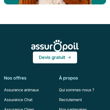
Pied de page
Assur O'Poil
Devis gratuit
Nos offres
À propos
Assurance animaux
Qui sommes-nous ?
Assurance Chat
Recrutement
Assurance Chien
Nos partenaires