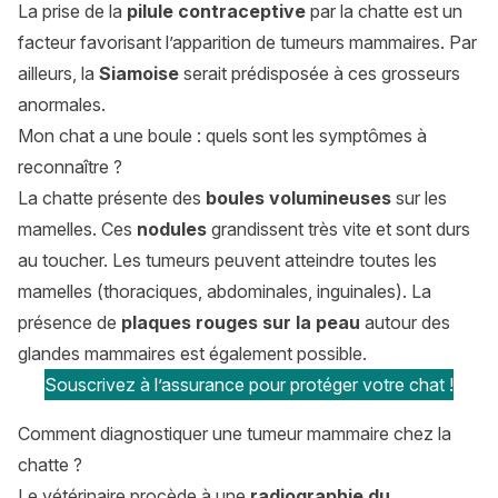
La prise de la
pilule contraceptive
par la chatte est un
facteur favorisant l’apparition de tumeurs mammaires. Par
ailleurs, la
Siamoise
serait prédisposée à ces grosseurs
anormales.
Mon chat a une boule : quels sont les symptômes à
reconnaître ?
La chatte présente des
boules volumineuses
sur les
mamelles. Ces
nodules
grandissent très vite et sont durs
au toucher. Les tumeurs peuvent atteindre toutes les
mamelles (thoraciques, abdominales, inguinales). La
présence de
plaques rouges sur la peau
autour des
glandes mammaires est également possible.
Souscrivez à l’assurance pour protéger votre chat !
Comment diagnostiquer une tumeur mammaire chez la
chatte ?
Le vétérinaire procède à une
radiographie du