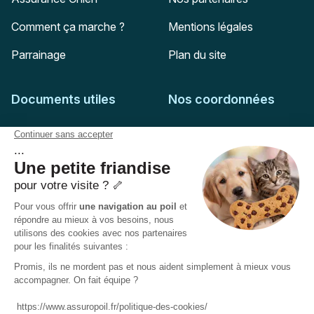
Comment ça marche ?
Mentions légales
Parrainage
Plan du site
Documents utiles
Nos coordonnées
Adresse postale
Feuille de soins
HD Assurances
51-55 rue Hoche
Conditions générales
94767
Ivry-sur-Seine
Politique de confidentialité
Pas encore client ?
Mail :
adhesion@assuropoil.com
Politique des Cookies
Tel :
01 77 94 89 02
Accessibilité :
Partiellement conforme