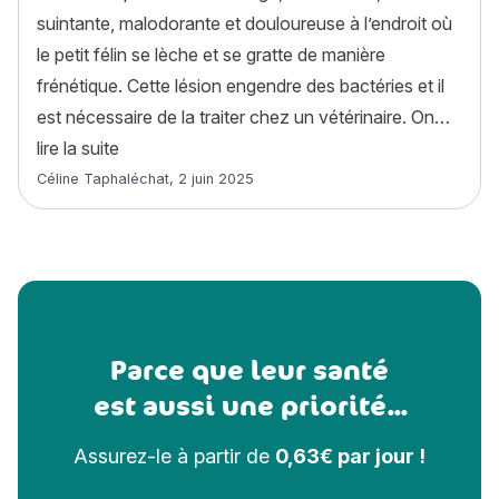
suintante, malodorante et douloureuse à l’endroit où
le petit félin se lèche et se gratte de manière
frénétique. Cette lésion engendre des bactéries et il
est nécessaire de la traiter chez un vétérinaire. On…
« Le hot spot chez le chat : causes, symptômes
lire la suite
Article rédigé par
Céline Taphaléchat
,
2 juin 2025
Parce que leur santé
est aussi une priorité...
Assurez-le à partir de
0,63€ par jour !