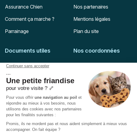
Assurance Chien
Nos partenaires
Comment ça marche ?
Mentions légales
Parrainage
Plan du site
Documents utiles
Nos coordonnées
Adresse postale
Feuille de soins
HD Assurances
51-55 rue Hoche
Conditions générales
94767
Ivry-sur-Seine
Politique de confidentialité
Pas encore client ?
Mail :
adhesion@assuropoil.com
Politique des Cookies
Tel :
01 77 94 89 02
Accessibilité :
Partiellement conforme