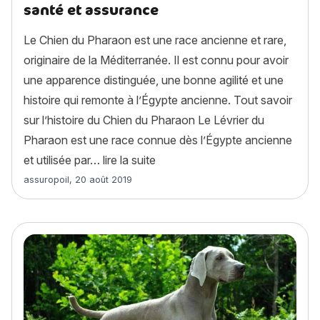
santé et assurance
Le Chien du Pharaon est une race ancienne et rare,
originaire de la Méditerranée. Il est connu pour avoir
une apparence distinguée, une bonne agilité et une
histoire qui remonte à l’Égypte ancienne. Tout savoir
sur l’histoire du Chien du Pharaon Le Lévrier du
Pharaon est une race connue dès l’Égypte ancienne
« Chien du Pharaon : histoire, ca
et utilisée par…
lire la suite
Article rédigé par
assuropoil
,
20 août 2019