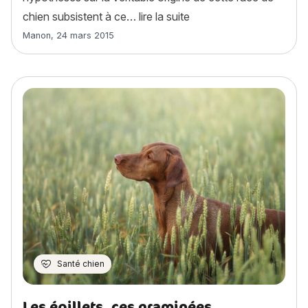
« Braque de Weimar : his
chien subsistent à ce…
lire la suite
Article rédigé par
Manon
,
24 mars 2015
Santé chien
Les épillets, ces graminées