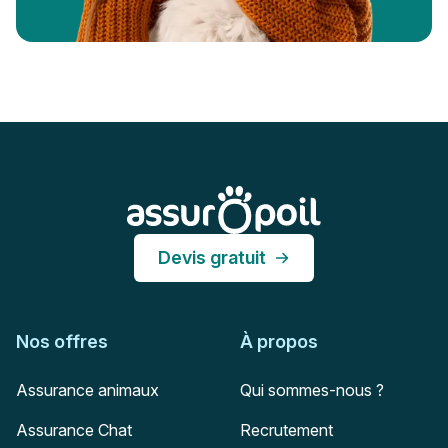
Pied de page
Assur O'Poil
Devis gratuit
Nos offres
À propos
Assurance animaux
Qui sommes-nous ?
Assurance Chat
Recrutement