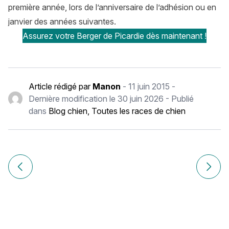
première année, lors de l’anniversaire de l’adhésion ou en
janvier des années suivantes.
Assurez votre Berger de Picardie dès maintenant !
Article rédigé par
Manon
-
11 juin 2015
-
Dernière modification le
30 juin 2026
- Publié
dans
Blog chien
,
Toutes les races de chien
Navigation
de
Article précédent Berger Hollandais : histoire, caractère, a
Article
l’article