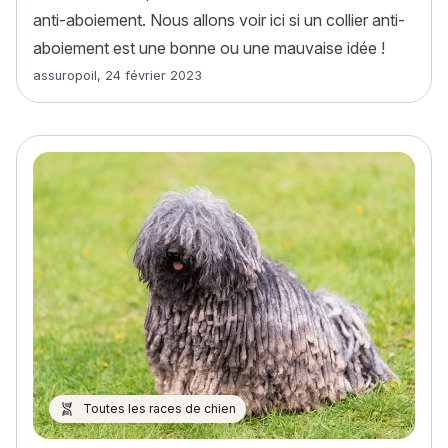
anti-aboiement. Nous allons voir ici si un collier anti-
aboiement est une bonne ou une mauvaise idée !
Article rédigé par
assuropoil
,
24 février 2023
Toutes les races de chien