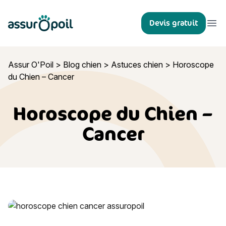
Assur O'Poil
Devis gratuit
Ouvr
Assur O'Poil
>
Blog chien
>
Astuces chien
>
Horoscope
du Chien – Cancer
Horoscope du Chien –
Cancer
Horoscope du Chien – Cancer