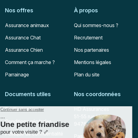
Nos offres
À propos
Assurance animaux
Qui sommes-nous ?
Assurance Chat
Recrutement
Assurance Chien
Nos partenaires
Comment ça marche ?
Mentions légales
Parrainage
Plan du site
Documents utiles
Nos coordonnées
Adresse postale
Feuille de soins
HD Assurances
51-55 rue Hoche
Conditions générales
94767
Ivry-sur-Seine
Politique de confidentialité
Pas encore client ?