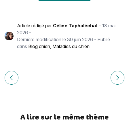
Article rédigé par
Céline Taphaléchat
-
18 mai
2026
-
Dernière modification le
30 juin 2026
- Publié
dans
Blog chien
,
Maladies du chien
Navigation
de
Article précédent Assurance chat malade : peut-on l’assure
Article
l’article
A lire sur le même thème