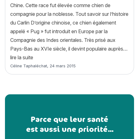
Chine. Cette race fut élevée comme chien de
compagnie pour la noblesse. Tout savoir sur l’histoire
du Carlin D’origine chinoise, ce chien également
appelé « Pug » fut introduit en Europe par la
Compagnie des Indes orientales. Très prisé aux
Pays-Bas au XVIe siècle, il devint populaire auprès…
« Carlin ou Pug : histoire, caractère, alimentatio
lire la suite
Article rédigé par
Céline Taphaléchat
,
24 mars 2015
Parce que leur santé
est aussi une priorité...