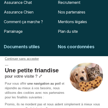
Assurance Chat
Recrutement
Assurance Chien
Nos partenaires
Comment ça marche ?
Mentions légales
Parrainage
Plan du site
Documents utiles
Nos coordonnées
Adresse postale
Feuille de soins
HD Assurances
51-55 rue Hoche
Conditions générales
94767
Ivry-sur-Seine
Politique de confidentialité
Pas encore client ?
Mail :
adhesion@assuropoil.com
Politique des Cookies
Tel :
01 77 94 89 02
Accessibilité :
Partiellement conforme