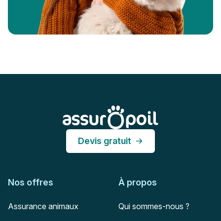
Pied de page
Assur O'Poil
Devis gratuit
Nos offres
À propos
Assurance animaux
Qui sommes-nous ?