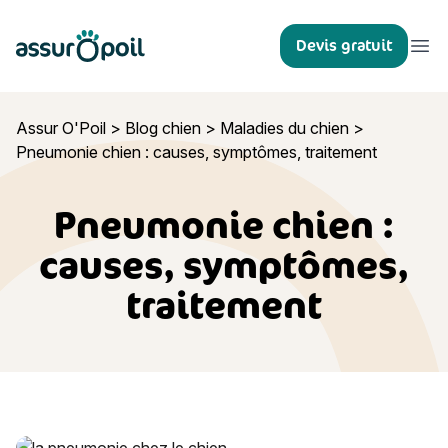
Assur O'Poil
Devis gratuit
Ouvr
Assur O'Poil
>
Blog chien
>
Maladies du chien
>
Pneumonie chien : causes, symptômes, traitement
Pneumonie chien :
causes, symptômes,
traitement
Pneumonie chien : causes, symptômes, traitement