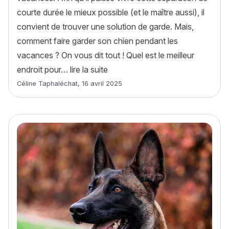
courte durée le mieux possible (et le maître aussi), il
convient de trouver une solution de garde. Mais,
comment faire garder son chien pendant les
vacances ? On vous dit tout ! Quel est le meilleur
« Comment faire garder son chie
endroit pour…
lire la suite
Article rédigé par
Céline Taphaléchat
,
16 avril 2025