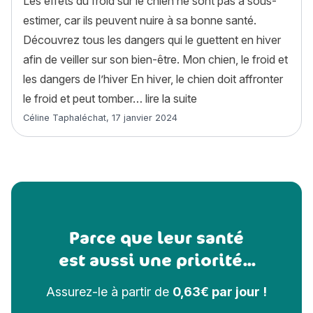
Les effets du froid sur le chien ne sont pas à sous-
estimer, car ils peuvent nuire à sa bonne santé.
Découvrez tous les dangers qui le guettent en hiver
afin de veiller sur son bien-être. Mon chien, le froid et
les dangers de l’hiver En hiver, le chien doit affronter
« Chien et froid : 6 dan
le froid et peut tomber…
lire la suite
Article rédigé par
Céline Taphaléchat
,
17 janvier 2024
Parce que leur santé
est aussi une priorité...
Assurez-le à partir de
0,63€ par jour !