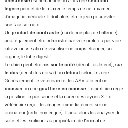
anesthésie
est demandée ou alors une
sédation
légère
permet de le relaxer le temps de cet examen
d’imagerie médicale. Il doit alors être à jeun pour éviter
une fausse route.
Un
produit de contraste
(qui donne plus de brillance)
peut également être administré par voie orale ou par voie
intraveineuse afin de visualiser un corps étranger, un
organe, le tube digestif…
Le chien peut être mis
sur le côté
(décubitus latéral),
sur
le dos
(décubitus dorsal) ou
debout
selon la zone.
Généralement, le vétérinaire et les ASV utilisent un
coussin
ou une
gouttière en mousse
. Le praticien règle
la position, la puissance et la durée des rayons X. Le
vétérinaire reçoit les images immédiatement sur un
ordinateur (radio numérique). Il peut alors les analyser de
suite et les expliquer au propriétaire de l’animal de