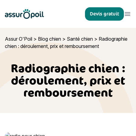
Assur O'Poil
Devis gratuit
Ouvr
Assur O'Poil
>
Blog chien
>
Santé chien
>
Radiographie
chien : déroulement, prix et remboursement
Radiographie chien :
déroulement, prix et
remboursement
Radiographie chien : déroulement, prix et remboursement