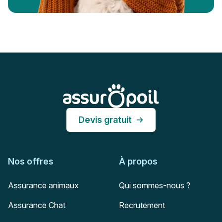
Pied de page
Assur O'Poil
Devis gratuit
Nos offres
À propos
Assurance animaux
Qui sommes-nous ?
Assurance Chat
Recrutement