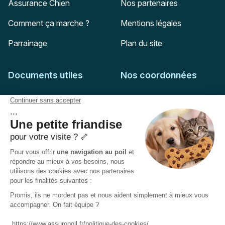
Assurance Chien
Nos partenaires
Comment ça marche ?
Mentions légales
Parrainage
Plan du site
Documents utiles
Nos coordonnées
Adresse postale
Feuille de soins
HD Assurances
51-55 rue Hoche
Conditions générales
94767
Ivry-sur-Seine
Politique de confidentialité
Pas encore client ?
Mail :
adhesion@assuropoil.com
Politique des Cookies
Tel :
01 77 94 89 02
Accessibilité :
Partiellement conforme