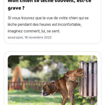
Mon chien se lèche souvent, est-ce
grave ?
Si vous trouvez que la vue de votre chien qui se
lèche pendant des heures est inconfortable,
imaginez comment, lui, se sent.
Article rédigé par
assuropoil
,
18 novembre 2022