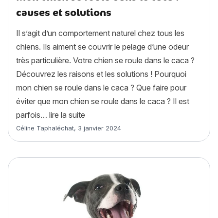
causes et solutions
Il s’agit d’un comportement naturel chez tous les
chiens. Ils aiment se couvrir le pelage d’une odeur
très particulière. Votre chien se roule dans le caca ?
Découvrez les raisons et les solutions ! Pourquoi
mon chien se roule dans le caca ? Que faire pour
éviter que mon chien se roule dans le caca ? Il est
« Mon chien se roule dans le caca : ca
parfois…
lire la suite
Article rédigé par
Céline Taphaléchat
,
3 janvier 2024