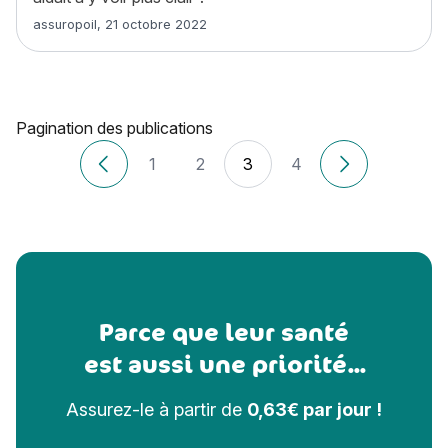
Article rédigé par
assuropoil
,
21 octobre 2022
Pagination des publications
1
2
3
4
Articles plus récents
Anciens articl
Parce que leur santé
est aussi une priorité...
Assurez-le à partir de
0,63€ par jour !