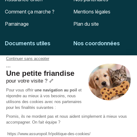
Comment ça marche ?
Mentions légales
Parrainage
Plan du site
Documents utiles
Nos coordonnées
Adresse postale
Feuille de soins
HD Assurances
51-55 rue Hoche
Conditions générales
94767
Ivry-sur-Seine
Politique de confidentialité
Pas encore client ?
Mail :
adhesion@assuropoil.com
Politique des Cookies
Tel :
01 77 94 89 02
Accessibilité :
Partiellement conforme