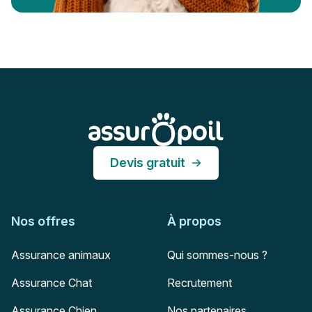
Pied de page
Assur O'Poil
Devis gratuit
Nos offres
À propos
Assurance animaux
Qui sommes-nous ?
Assurance Chat
Recrutement
Assurance Chien
Nos partenaires