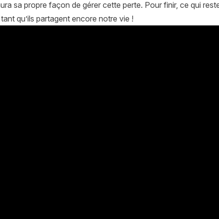
ra sa propre façon de gérer cette perte. Pour finir, ce qui reste
tant qu’ils partagent encore notre vie !