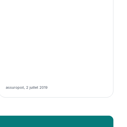
Article rédigé par
assuropoil
,
2 juillet 2019