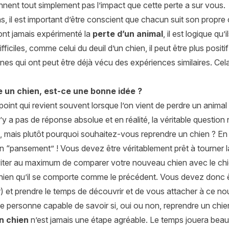
nent tout simplement pas l’impact que cette perte a sur vous.
, il est important d’être conscient que chacun suit son propre 
ont jamais expérimenté la
perte d’un animal
, il est logique qu
ficiles, comme celui du deuil d’un chien, il peut être plus posit
es qui ont peut être déjà vécu des expériences similaires. Cel
 un chien, est-ce une bonne idée ?
point qui revient souvent lorsque l’on vient de perdre un animal
n’y a pas de réponse absolue et en réalité, la véritable question
, mais plutôt pourquoi souhaitez-vous reprendre un chien ? En e
n “pansement” ! Vous devez être véritablement prêt à tourner l
éviter au maximum de comparer votre nouveau chien avec le ch
ien qu’il se comporte comme le précédent. Vous devez donc êt
 et prendre le temps de découvrir et de vous attacher à ce no
le personne capable de savoir si, oui ou non, reprendre un chi
n chien
n’est jamais une étape agréable. Le temps jouera bea