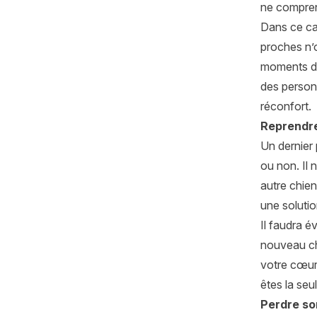
ne compren
Dans ce cas
proches n’
moments dif
des personn
réconfort.
Reprendre
Un dernier 
ou non. Il 
autre chien
une solutio
Il faudra 
nouveau ch
votre cœur)
êtes la seu
Perdre so