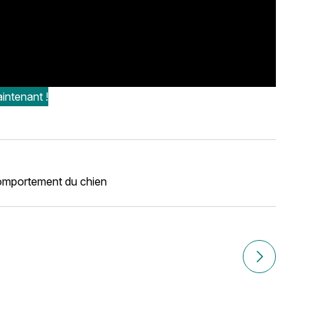
intenant !
mportement du chien
Article suiv