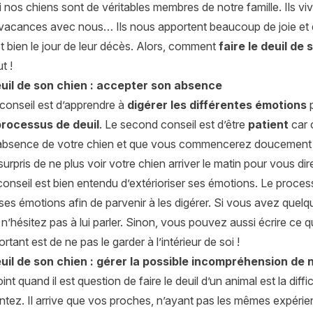
 nos chiens sont de véritables membres de notre famille. Ils v
 vacances avec nous… Ils nous apportent beaucoup de joie et
st bien le jour de leur décès. Alors, comment
faire le deuil de
t !
deuil de son chien : accepter son absence
 conseil est d’apprendre à
digérer les différentes émotions
p
processus de deuil
. Le second conseil est d’être
patient
car 
’absence de votre chien et que vous commencerez doucement 
surpris de ne plus voir votre chien arriver le matin pour vous d
conseil est bien entendu d’extérioriser ses émotions. Le processu
ses émotions afin de parvenir à les digérer. Si vous avez quel
 n’hésitez pas à lui parler. Sinon, vous pouvez aussi écrire ce
portant est de ne pas le garder à l’intérieur de soi !
euil de son chien : gérer la possible incompréhension de
int quand il est question de faire le deuil d’un animal est la di
ntez. Il arrive que vos proches, n’ayant pas les mêmes expérie