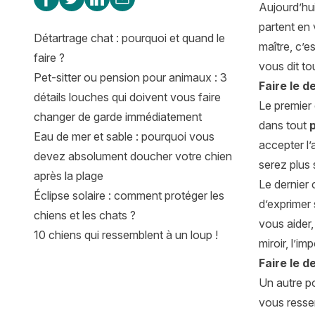
Aujourd’hui
partent en
Détartrage chat : pourquoi et quand le
maître, c’e
faire ?
vous dit tou
Pet-sitter ou pension pour animaux : 3
Faire le 
détails louches qui doivent vous faire
Le premier
changer de garde immédiatement
dans tout
Eau de mer et sable : pourquoi vous
accepter l
devez absolument doucher votre chien
serez plus 
après la plage
Le dernier 
Éclipse solaire : comment protéger les
d’exprimer 
chiens et les chats ?
vous aider,
10 chiens qui ressemblent à un loup !
miroir, l’im
Faire le d
Un autre po
vous resse