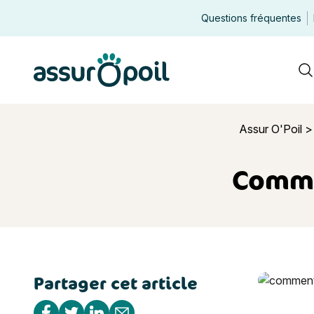
Questions fréquentes
Assur O'Poil
R
Assur O'Poil
Commen
Partager cet article
Comment fai
Partager sur Facebook
Partager sur Twitter
Partager sur Linkedin
Partager par e-mail