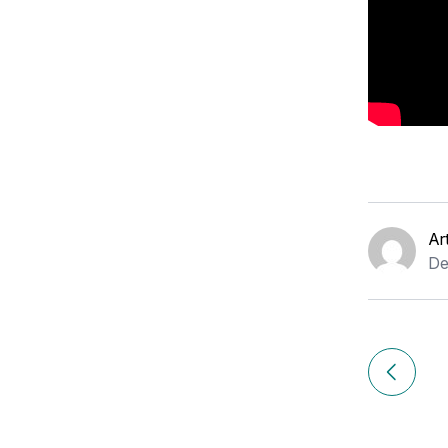
Ar
De
Navigation
de
Article p
l’article