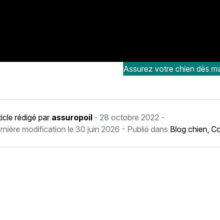
Assurez votre chien dès ma
ticle rédigé par
assuropoil
-
28 octobre 2022
-
rnière modification le
30 juin 2026
- Publié dans
Blog chien
,
Co
récédent Communiquer avec son chien, c’est possible ?