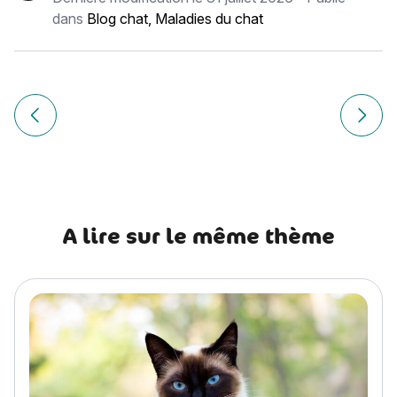
dans
Blog chat
,
Maladies du chat
Navigation
de
Article précédent Le cancer chez le chien : types, causes, 
Article
l’article
A lire sur le même thème