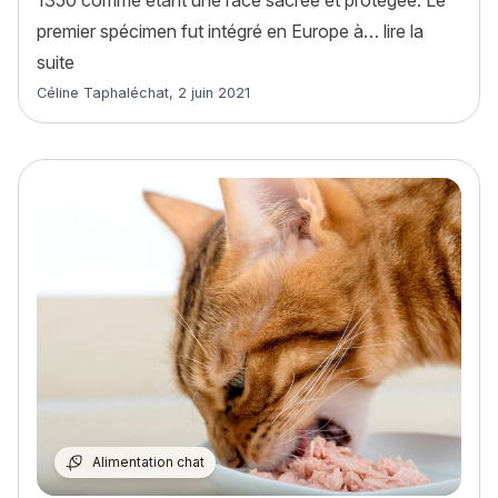
premier spécimen fut intégré en Europe à…
lire la
« Siamois : histoire, caractère, alimentation, entretie
suite
Article rédigé par
Céline Taphaléchat
,
2 juin 2021
Alimentation chat