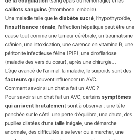
de la coagulation
(sang épais ou hémorragie) et les
caillots sanguins
(thrombose, embolie).
Une maladie telle que le
diabète sucré
, l’hypothyroïdie,
l’
insuffisance rénale
, l’affection hépatique peut être une
cause tout comme une tumeur cérébrale, un traumatisme
crânien, une intoxication, une carence en vitamine B, une
péritonite infectieuse féline (PIF), une dirofilariose
(maladie des vers du cœur), après une chirurgie…
L’âge avancé de l’animal, la maladie, le surpoids sont des
facteurs
qui peuvent influencer un AVC.
Comment savoir si un chat a fait un AVC ?
Pour savoir si un chat fait un AVC, certains
symptômes
qui arrivent brutalement
sont à observer : une tête
penchée sur le côté, une perte d’équilibre, une chute, des
pupilles dilatées d’une taille inégale, une démarche
anormale, des difficultés à se lever ou à marcher, une