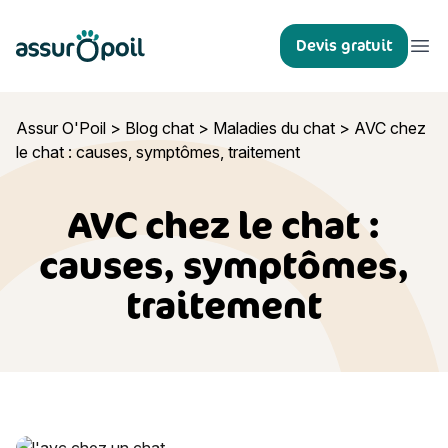
Assur O'Poil
Devis gratuit
Ouvr
Assur O'Poil
>
Blog chat
>
Maladies du chat
>
AVC chez
le chat : causes, symptômes, traitement
AVC chez le chat :
causes, symptômes,
traitement
AVC chez le chat : causes, symptômes, traitement