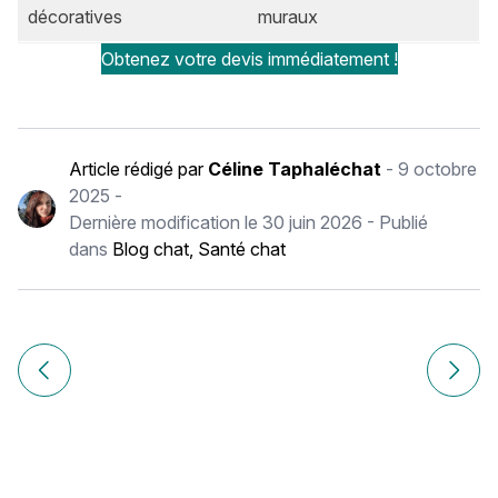
décoratives
muraux
Obtenez votre devis immédiatement !
Article rédigé par
Céline Taphaléchat
-
9 octobre
2025
-
Dernière modification le
30 juin 2026
- Publié
dans
Blog chat
,
Santé chat
Navigation
de
Article précédent Chiens urbains : conseils pour bien vivre e
Article
l’article