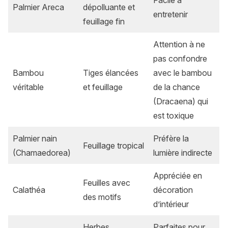
Facile à
Palmier Areca
dépolluante et
entretenir
feuillage fin
Attention à ne
pas confondre
Bambou
Tiges élancées
avec le bambou
véritable
et feuillage
de la chance
(Dracaena) qui
est toxique
Palmier nain
Préfère la
Feuillage tropical
(Chamaedorea)
lumière indirecte
Appréciée en
Feuilles avec
Calathéa
décoration
des motifs
d’intérieur
Herbes
Parfaites pour