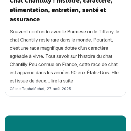
Chat Chantilly : histoire, caractère,
alimentation, entretien, santé et
assurance
Souvent confondu avec le Burmese ou le Tiffany, le
chat Chantilly reste rare dans le monde. Pourtant,
c’est une race magnifique dotée d’un caractère
agréable à vivre. Tout savoir sur l’histoire du chat
Chantilly Peu connue en France, cette race de chat
est apparue dans les années 60 aux États-Unis. Elle
« Chat Chantilly : histoire, 
est issue de deux…
lire la suite
Article rédigé par
Céline Taphaléchat
,
27 août 2025