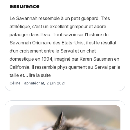
assurance
Le Savannah ressemble à un petit guépard. Très
athlétique, c’est un excellent grimpeur et adore
patauger dans l’eau. Tout savoir sur l’histoire du
Savannah Originaire des Etats-Unis, il est le résultat
d’un croisement entre le Serval et un chat
domestique en 1994, imaginé par Karen Sausman en
Californie. Il ressemble physiquement au Serval par la
« Savannah : histoire, caractère, alime
taille et…
lire la suite
Article rédigé par
Céline Taphaléchat
,
2 juin 2021