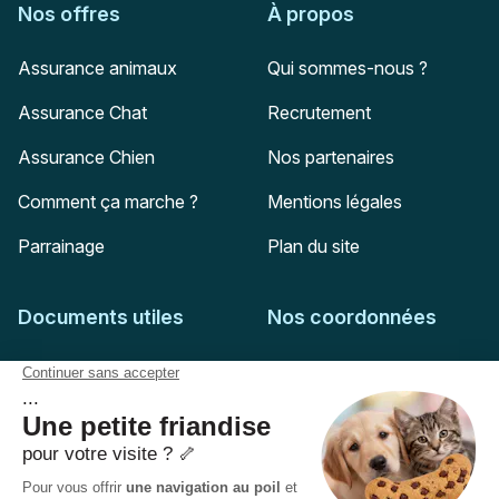
Nos offres
À propos
Assurance animaux
Qui sommes-nous ?
Assurance Chat
Recrutement
Assurance Chien
Nos partenaires
Comment ça marche ?
Mentions légales
Parrainage
Plan du site
Documents utiles
Nos coordonnées
Adresse postale
Feuille de soins
HD Assurances
51-55 rue Hoche
Conditions générales
94767
Ivry-sur-Seine
Politique de confidentialité
Pas encore client ?
Mail :
adhesion@assuropoil.com