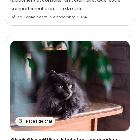
« Comment savoir si mon c
comportement d’un…
lire la suite
Article rédigé par
Céline Taphaléchat
,
22 novembre 2024
Races de chat