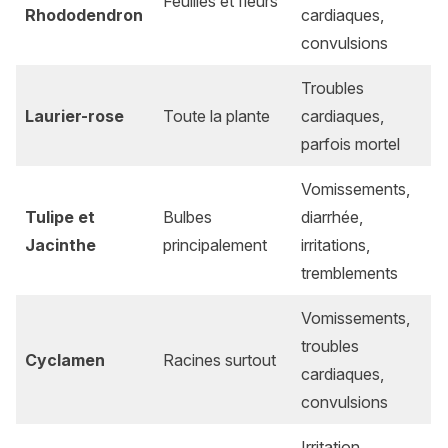
Feuilles et fleurs
Rhododendron
cardiaques,
convulsions
Troubles
Laurier-rose
Toute la plante
cardiaques,
parfois mortel
Vomissements,
Tulipe et
Bulbes
diarrhée,
Jacinthe
principalement
irritations,
tremblements
Vomissements,
troubles
Cyclamen
Racines surtout
cardiaques,
convulsions
Irritation