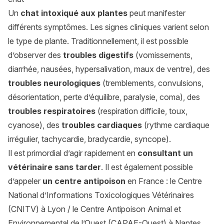
Un
chat intoxiqué aux plantes
peut manifester
différents symptômes. Les signes cliniques varient selon
le type de plante. Traditionnellement, il est possible
d’observer des
troubles digestifs
(vomissements,
diarrhée, nausées, hypersalivation, maux de ventre), des
troubles neurologiques
(tremblements, convulsions,
désorientation, perte d’équilibre, paralysie, coma), des
troubles respiratoires
(respiration difficile, toux,
cyanose), des
troubles cardiaques
(rythme cardiaque
irrégulier, tachycardie, bradycardie, syncope).
Il est primordial d’agir rapidement en
consultant un
vétérinaire sans tarder
. Il est également possible
d’appeler
un centre antipoison
en France : le Centre
National d’Informations Toxicologiques Vétérinaires
(CNITV) à Lyon / le Centre Antipoison Animal et
Environnemental de l’Ouest (CAPAE-Ouest) à Nantes.