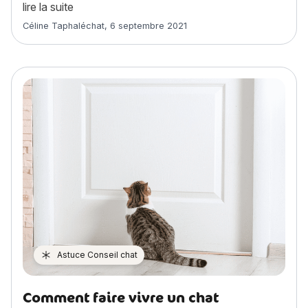
« Snowshoe : histoire, caractère, alimentation, 
lire la suite
Article rédigé par
Céline Taphaléchat
,
6 septembre 2021
Astuce Conseil chat
Comment faire vivre un chat