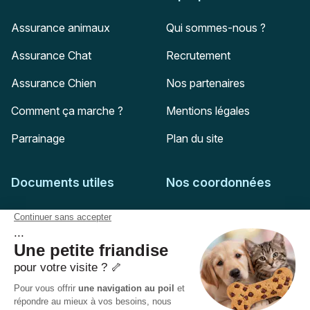
Assurance animaux
Qui sommes-nous ?
Assurance Chat
Recrutement
Assurance Chien
Nos partenaires
Comment ça marche ?
Mentions légales
Parrainage
Plan du site
Documents utiles
Nos coordonnées
Adresse postale
Feuille de soins
HD Assurances
51-55 rue Hoche
Conditions générales
94767
Ivry-sur-Seine
Politique de confidentialité
Pas encore client ?
Mail :
adhesion@assuropoil.com
Politique des Cookies