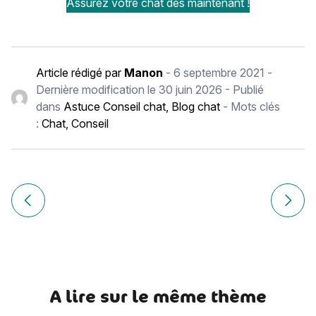
Assurez votre chat dès maintenant !
Article rédigé par
Manon
-
6 septembre 2021
-
Dernière modification le
30 juin 2026
- Publié
dans
Astuce Conseil chat
,
Blog chat
- Mots clés
:
Chat
,
Conseil
Navigation
de
Article précédent Chat et javel : pourquoi aiment-ils la javel
Article
l’article
A lire sur le même thème