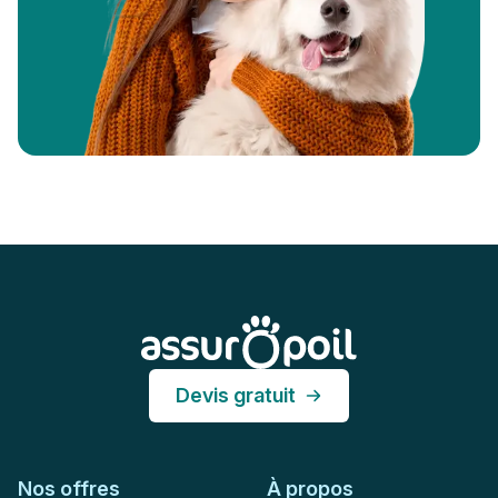
Pied de page
Assur O'Poil
Devis gratuit
Nos offres
À propos