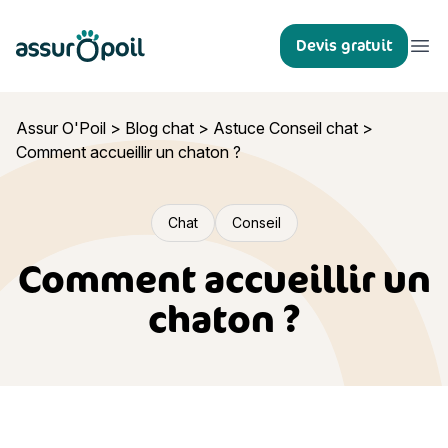
Assur O'Poil
Devis gratuit
Ouvr
Assur O'Poil
>
Blog chat
>
Astuce Conseil chat
>
Comment accueillir un chaton ?
Chat
Conseil
Comment accueillir un
chaton ?