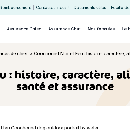
Remboursement
Contactez-nous !
Documents utiles
Feuille de
echercher
Assurance Chien
Assurance Chat
Nos formules
Le 
races de chien
>
Coonhound Noir et Feu : histoire, caractère, a
: histoire, caractère, a
santé et assurance
oir et Feu : histoire, caractère, alimentation, entretien, sant