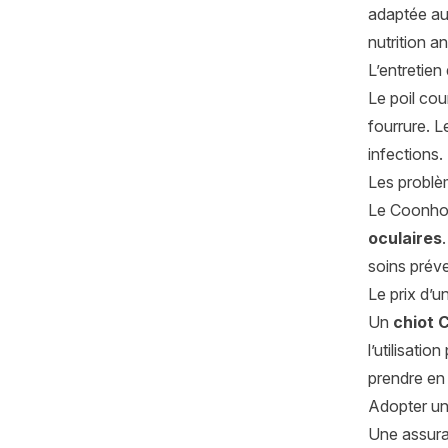
adaptée au 
nutrition a
L’entretien
Le poil cou
fourrure. L
infections.
Les problè
Le Coonhou
oculaires
soins préve
Le prix d’
Un
chiot 
l’utilisati
prendre en
Adopter un
Une assuran