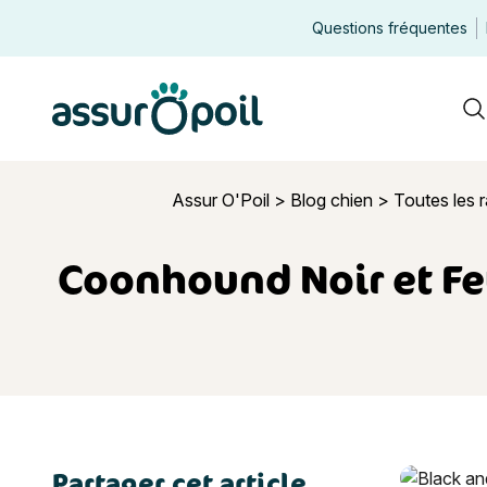
Questions fréquentes
Assur O'Poil
R
Assur O'Poil
>
Blog chien
>
Toutes les 
Coonhound Noir et Feu 
Partager cet article
Coonhound N