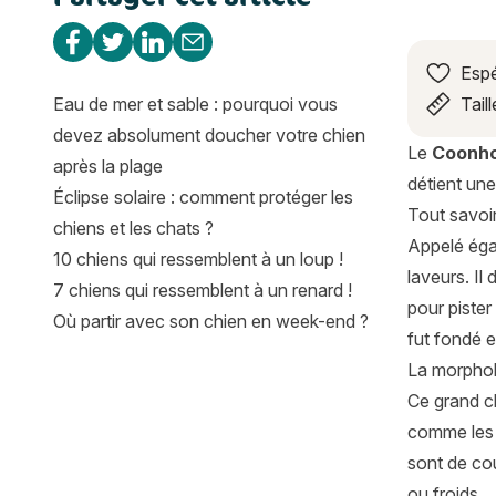
Partager sur Facebook
Partager sur Twitter
Partager sur Linkedin
Partager par e-mail
Espé
Eau de mer et sable : pourquoi vous
Taill
devez absolument doucher votre chien
Le
Coonho
après la plage
détient un
Éclipse solaire : comment protéger les
Tout savoir
chiens et les chats ?
Appelé éga
10 chiens qui ressemblent à un loup !
laveurs. Il
7 chiens qui ressemblent à un renard !
pour pister
Où partir avec son chien en week-end ?
fut fondé e
La morphol
Ce grand c
comme les p
sont de cou
ou froids.