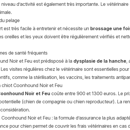
niveau d’activité est également très importante. Le vétérinaire
nimale.
 du pelage
rt est très facile à entretenir et nécessite un
brossage une foi
es oreilles et les yeux doivent être régulièrement vérifiés et ne
mes de santé fréquents
nd Noir et Feu est prédisposé à la
dysplasie de la hanche
,
. Les visites régulières chez le vétérinaire sont essentielles pour
ntifs, comme la stérilisation, les vaccins, les traitements antipa
un chiot Coonhound Noir et Feu
Coonhound Noir et Feu
coûte entre 900 et 1300 euros. Le prix
on potentielle (chien de compagnie ou chien reproducteur). La 
 considération.
 Coonhound Noir et Feu : la formule d’assurance la plus adapt
ce pour chien permet de couvrir les frais vétérinaires en cas d