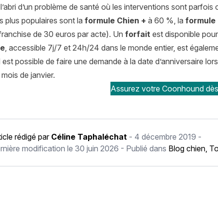
 l’abri d’un problème de santé où les interventions sont parfoi
s plus populaires sont la
formule Chien +
à 60 %, la
formule 
franchise de 30 euros par acte). Un
forfait
est disponible pou
ce
, accessible 7j/7 et 24h/24 dans le monde entier, est égaleme
l est possible de faire une demande à la date d’anniversaire lor
mois de janvier.
Assurez votre Coonhound dès 
ticle rédigé par
Céline Taphaléchat
-
4 décembre 2019
-
rnière modification le
30 juin 2026
- Publié dans
Blog chien
,
To
écédent Fox Terrier à Poil Lisse : histoire, caractère, alimentat