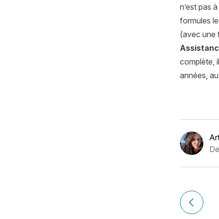
n’est pas à
formules le
(avec une 
Assistan
complète, i
années, au 
Ar
De
Navigation
de
Article pr