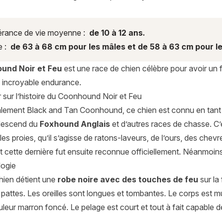
rance de vie moyenne :
de 10 à 12 ans.
e :
de 63 à 68 cm pour les mâles et de 58 à 63 cm pour le
und Noir et Feu
est une race de chien célèbre pour avoir un fla
e incroyable endurance.
 sur l’histoire du Coonhound Noir et Feu
lement Black and Tan Coonhound, ce chien est connu en tant q
 descend du
Foxhound Anglais
et d’autres races de chasse. C
 les proies, qu’il s’agisse de ratons-laveurs, de l’ours, des chevr
t cette dernière fut ensuite reconnue officiellement. Néanmoins
ogie
hien détient une
robe noire avec des touches de feu
sur la
attes. Les oreilles sont longues et tombantes. Le corps est mu
leur marron foncé. Le pelage est court et tout à fait capable 