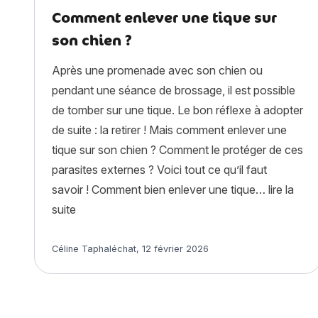
Comment enlever une tique sur
son chien ?
Après une promenade avec son chien ou
pendant une séance de brossage, il est possible
de tomber sur une tique. Le bon réflexe à adopter
de suite : la retirer ! Mais comment enlever une
tique sur son chien ? Comment le protéger de ces
parasites externes ? Voici tout ce qu’il faut
savoir ! Comment bien enlever une tique…
lire la
« Comment enlever une tique sur son chien ? »
suite
Article rédigé par
Céline Taphaléchat
,
12 février 2026