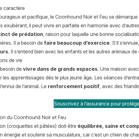
de caractère
courageux et pacifique, le Coonhound Noir et Feu se démarque pa
as exubérant, il peut vivre en parfaite en harmonie avec d’aut
tinct de prédation
, raison pour laquelle une bonne socialisati
ères. Il a besoin de
faire beaucoup d’exercice
. S’il s’ennui
urs
. Il s’entend bien avec les enfants et les autres animaux de
ons de vie
 besoin de
vivre dans de grands espaces
. Une maison avec u
les apprentissages dès le plus jeune âge. Les séances d’entraî
 l’ennui de l’animal. Le
renforcement positif
, avec des friandi
Souscrivez à l’assurance pour protég
tion du Coonhound Noir et Feu
ion (croquettes et pâtées) doit être
équilibrée, saine et com
 énergie et soutenir sa musculature, car c’est un chien de chas