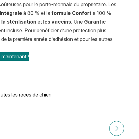
s coûteuses pour le porte-monnaie du propriétaire. Les
Intégrale
à 80 % et la
formule Confort
à 100 %
r
la stérilisation
et
les vaccins
. Une
Garantie
nt incluse. Pour bénéficier d’une protection plus
s de la première année d’adhésion et pour les autres
maintenant !
utes les races de chien
ion, entretien, santé et assurance
Article suiv