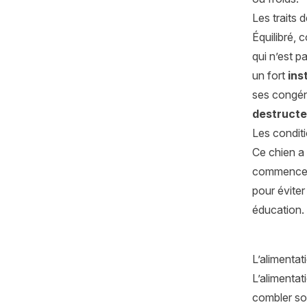
Les traits 
Équilibré, 
qui n’est p
un fort
ins
ses congén
destructe
Les conditi
Ce chien a
commencer 
pour éviter
éducation.
L’alimenta
L’alimentat
combler son