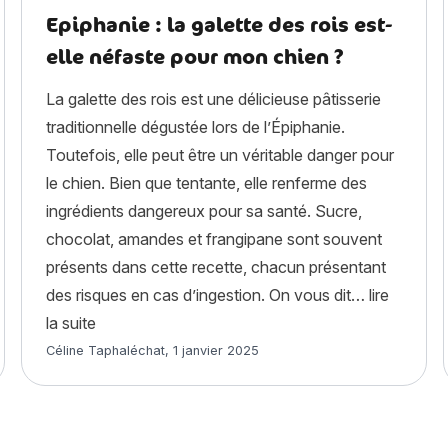
Epiphanie : la galette des rois est-
elle néfaste pour mon chien ?
La galette des rois est une délicieuse pâtisserie
traditionnelle dégustée lors de l’Épiphanie.
Toutefois, elle peut être un véritable danger pour
le chien. Bien que tentante, elle renferme des
ingrédients dangereux pour sa santé. Sucre,
chocolat, amandes et frangipane sont souvent
présents dans cette recette, chacun présentant
des risques en cas d’ingestion. On vous dit…
lire
« Epiphanie : la galette des rois est-elle néfaste 
la suite
Article rédigé par
Céline Taphaléchat
,
1 janvier 2025