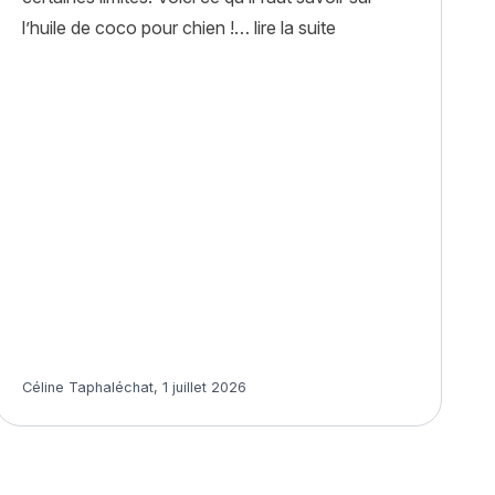
« Huile de coco pour 
l’huile de coco pour chien !…
lire la suite
pour mon chien ? »
Article rédigé par
Céline Taphaléchat
,
1 juillet 2026