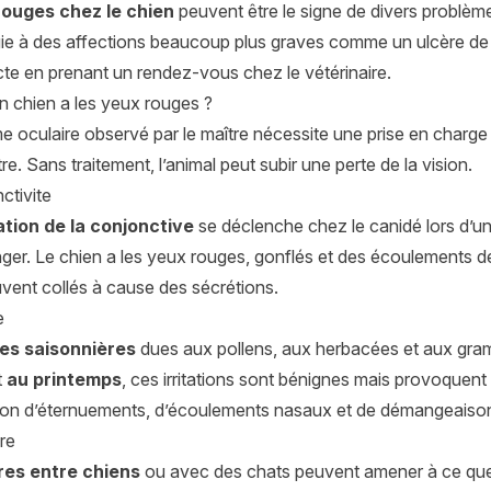
rouges chez le chien
peuvent être le signe de divers problèmes
gie à des affections beaucoup plus graves comme un ulcère de la
te en prenant un rendez-vous chez le vétérinaire.
n chien a les yeux rouges ?
 oculaire observé par le maître nécessite une prise en charge 
re. Sans traitement, l’animal peut subir une perte de la vision.
ctivite
tion de la conjonctive
se déclenche chez le canidé lors d’un
ger. Le chien a les yeux rouges, gonflés et des écoulements de 
uvent collés à cause des sécrétions.
e
ies saisonnières
dues aux pollens, aux herbacées et aux gram
t
au printemps
, ces irritations sont bénignes mais provoquent
ion d’éternuements, d’écoulements nasaux et de démangeaiso
re
res entre chiens
ou avec des chats peuvent amener à ce que l