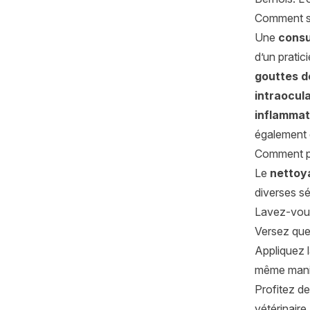
Comment so
Une
consu
d’un pratic
gouttes d
intraocula
inflammat
également d
Comment pr
Le
nettoy
diverses s
Lavez-vous
Versez que
Appliquez l
même maniè
Profitez de
vétérinaire.