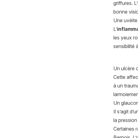
griffures.
bonne visio
Une uvéite
L’
inflamma
les yeux r
sensibilité
Un ulcère 
Cette affe
à un traum
larmoiemen
Un glauco
Il s’agit d’
la pression
Certaines 
Bernois. L’