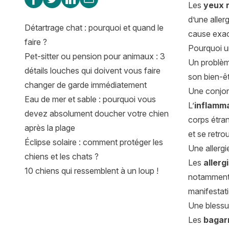
Les
yeux 
d’une aller
Détartrage chat : pourquoi et quand le
cause exac
faire ?
Pourquoi u
Pet-sitter ou pension pour animaux : 3
Un problème
détails louches qui doivent vous faire
son bien-êt
changer de garde immédiatement
Une conjon
Eau de mer et sable : pourquoi vous
L’
inflamma
devez absolument doucher votre chien
corps étran
après la plage
et se retro
Éclipse solaire : comment protéger les
Une allergi
chiens et les chats ?
Les
allerg
10 chiens qui ressemblent à un loup !
notammen
manifestat
Une blessu
Les
bagar