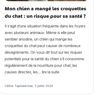
Mon chien a mangé les croquettes
du chat : un risque pour sa santé ?
Il s’agit d’une situation fréquente dans les foyers
avec plusieurs animaux. Même si elle peut
sembler anodine, un chien qui mange les
croquettes du chat peut causer de nombreux
désagréments. On vous dit tout sur les risques
potentiels pour la santé du chien s’il consomme
régulièrement de la nourriture pour chat, les
« Mon chien a mangé les cro
causes directes, les…
lire la suite
tère, alimentation, entretien, santé et assurance »
Article rédigé par
Céline Taphaléchat
,
3 juillet 2024