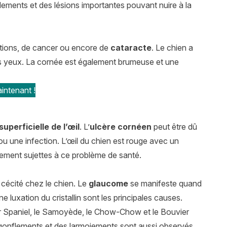
ements et des lésions importantes pouvant nuire à la
ections, de cancer ou encore de
cataracte
. Le chien a
es yeux. La cornée est également brumeuse et une
intenant !
uperficielle de l’œil
. L’
ulcère cornéen
peut être dû
u une infection. L’œil du chien est rouge avec un
rement sujettes à ce problème de santé.
 cécité chez le chien. Le
glaucome
se manifeste quand
 luxation du cristallin sont les principales causes.
 Spaniel, le Samoyède, le Chow-Chow et le Bouvier
s gonflements et des larmoiements sont aussi observés.