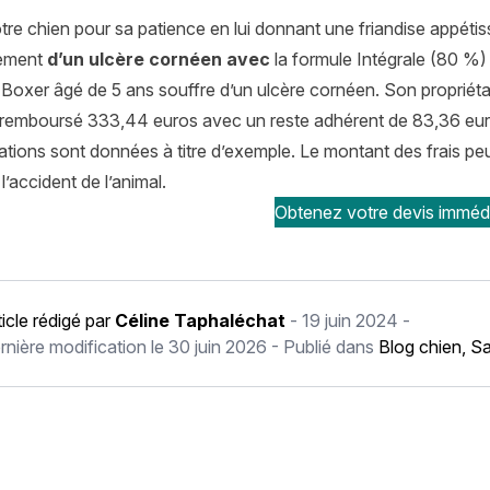
otre chien pour sa patience en lui donnant une friandise appétis
ement
d’un ulcère cornéen avec
la formule Intégrale (80 %)
Boxer âgé de 5 ans souffre d’un ulcère cornéen. Son propriéta
 a remboursé 333,44 euros avec un reste adhérent de 83,36 eur
tions sont données à titre d’exemple. Le montant des frais peut 
l’accident de l’animal.
Obtenez votre devis imméd
ticle rédigé par
Céline Taphaléchat
-
19 juin 2024
-
rnière modification le
30 juin 2026
- Publié dans
Blog chien
,
Sa