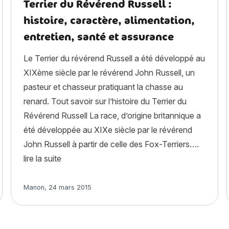
Terrier du Révérend Russell :
histoire, caractère, alimentation,
entretien, santé et assurance
Le Terrier du révérend Russell a été développé au
XIXème siècle par le révérend John Russell, un
pasteur et chasseur pratiquant la chasse au
renard. Tout savoir sur l’histoire du Terrier du
Révérend Russell La race, d’origine britannique a
été développée au XIXe siècle par le révérend
John Russell à partir de celle des Fox-Terriers….
« Terrier du Révérend Russell : histoire, carac
lire la suite
on, entretien, santé et assurance »
Article rédigé par
Manon
,
24 mars 2015