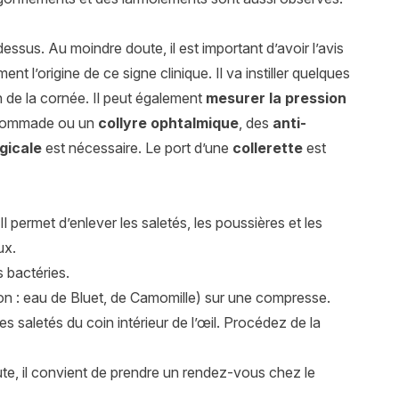
ssus. Au moindre doute, il est important d’avoir l’avis
nt l’origine de ce signe clinique. Il va instiller quelques
 de la cornée. Il peut également
mesurer la pression
e pommade ou un
collyre ophtalmique
, des
anti-
gicale
est nécessaire. Le port d’une
collerette
est
Il permet d’enlever les saletés, les poussières et les
ux.
 bactéries.
n : eau de Bluet, de Camomille) sur une compresse.
s saletés du coin intérieur de l’œil. Procédez de la
te, il convient de prendre un rendez-vous chez le