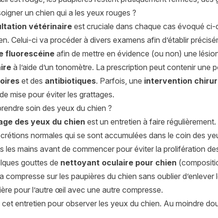
igner un chien qui a les yeux rouges ?
ltation vétérinaire
est cruciale dans chaque cas évoqué ci-de
ien. Celui-ci va procéder à divers examens afin d’établir préciséme
e fluorescéine
afin de mettre en évidence (ou non) une lésion
ire
à l’aide d’un tonomètre. La prescription peut contenir un
oires
et des
antibiotiques
. Parfois, une
intervention chirur
e mise pour éviter les grattages.
endre soin des yeux du chien ?
age des yeux du chien
est un entretien à faire régulièrement. 
écrétions normales qui se sont accumulées dans le coin des ye
 les mains avant de commencer pour éviter la prolifération des
lques gouttes de
nettoyant oculaire pour chien
(compositio
a compresse sur les paupières du chien sans oublier d’enlever le
re pour l’autre œil avec une autre compresse.
 cet entretien pour observer les yeux du chien. Au moindre dou