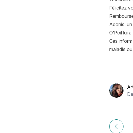
Félicitez v
Rembours
Adonis, un 
O’Poil lui
Ces informa
maladie ou 
Ar
De
Navigation
de