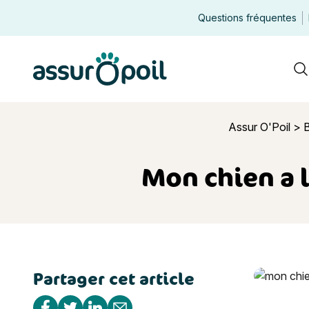
Questions fréquentes
Assur O'Poil
R
Assur O'Poil
>
B
Mon chien a l
Partager cet article
Mon chien a
Partager sur Facebook
Partager sur Twitter
Partager sur Linkedin
Partager par e-mail