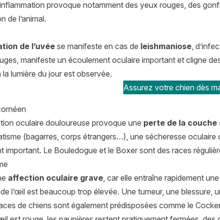
 L’inflammation provoque notamment des yeux rouges, des gonfl
n de l’animal.
tion de l’uvée
se manifeste en cas de
leishmaniose
, d’inf
ouges, manifeste un écoulement oculaire important et cligne d
 à la lumière du jour est observée.
Assurez votre chien dès ma
cornéen
ction oculaire douloureuse provoque une
perte de la couche s
atisme (bagarres, corps étrangers…), une sécheresse oculaire o
t important. Le Bouledogue et le Boxer sont des races réguliè
me
une
affection oculaire grave
, car elle entraîne rapidement une
 de l’œil est beaucoup trop élevée. Une tumeur, une blessure, une
races de chiens sont également prédisposées comme le Cocker
œil est rouge, les paupières restent pratiquement fermées, de