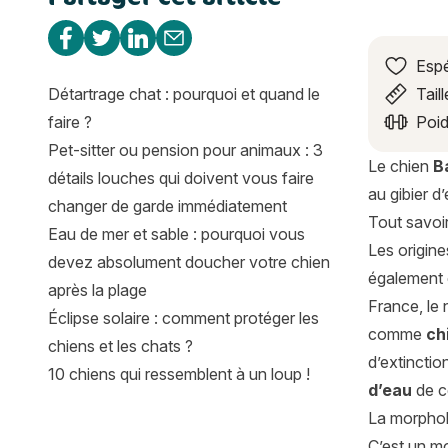
Partager sur Facebook
Partager sur Twitter
Partager sur Linkedin
Partager par e-mail
Espé
Détartrage chat : pourquoi et quand le
Taill
faire ?
Poid
Pet-sitter ou pension pour animaux : 3
Le chien
B
détails louches qui doivent vous faire
au gibier d
changer de garde immédiatement
Tout savoir
Eau de mer et sable : pourquoi vous
Les origine
devez absolument doucher votre chien
également 
après la plage
France, le 
Éclipse solaire : comment protéger les
comme
ch
chiens et les chats ?
d’extincti
10 chiens qui ressemblent à un loup !
d’eau
de ce
La morphol
C’est un m