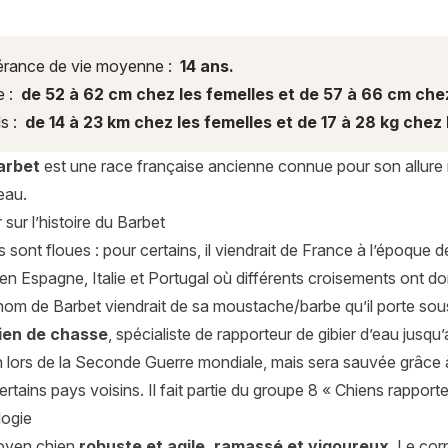
rance de vie moyenne :
14 ans.
e :
de 52 à 62 cm chez les femelles et de 57 à 66 cm che
s :
de 14 à 23 km chez les femelles et de 17 à 28 kg chez 
arbet
est une race française ancienne connue pour son allure ru
’eau.
 sur l’histoire du Barbet
s sont floues : pour certains, il viendrait de France à l’époque 
en Espagne, Italie et Portugal où différents croisements ont d
nom de Barbet viendrait de sa moustache/barbe qu’il porte sou
ien de chasse
, spécialiste de rapporteur de gibier d’eau jusq
on lors de la Seconde Guerre mondiale, mais sera sauvée grâce
rtains pays voisins. Il fait partie du groupe 8 « Chiens rapporte
ogie
oyen chien
robuste et agile, ramassé et vigoureux
. Le cor