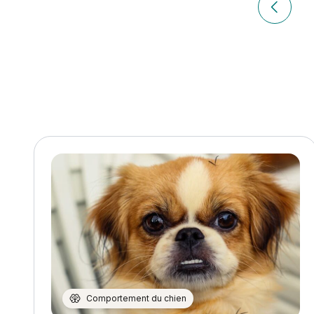
de
Article p
l’article
Comportement du chien