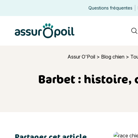
Questions fréquentes
Assur O'Poil
R
Assur O'Poil
>
Blog chien
>
Tou
Barbet : histoire,
Partager cet article
Barbet : hi