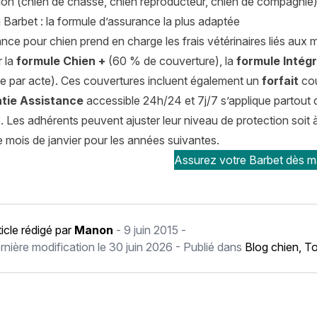
ion (chien de chasse, chien reproducteur, chien de compagnie) 
Barbet : la formule d’assurance la plus adaptée
ce pour chien prend en charge les frais vétérinaires liés aux ma
r la
formule Chien +
(60 % de couverture), la
formule Intégr
se par acte). Ces couvertures incluent également un
forfait
cou
tie Assistance
accessible 24h/24 et 7j/7 s’applique partout
. Les adhérents peuvent ajuster leur niveau de protection soit à 
 mois de janvier pour les années suivantes.
Assurez votre Barbet dès ma
ticle rédigé par
Manon
-
9 juin 2015
-
rnière modification le
30 juin 2026
- Publié dans
Blog chien
,
To