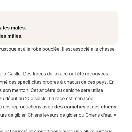
z les mâles.
les mâles.
stique et à la robe bouclée. Il est associé à la chasse
de la Gaulle. Des traces de la race ont été retrouvées
onné des spécificités propres à chacun de ces pays. En
s son menton. Cet ancêtre du caniche sera utilisé
u’au début du 20e siècle. La race est menacée
 à des reproductions avec
des caniches
et des
chiens
urs de gibier, Chiens leveurs de gibier ou Chiens d’eau ».
ps est musclé et proportionné avec une allure rustique.