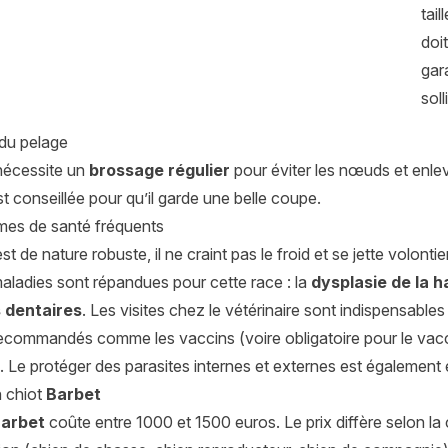
tai
doi
gar
soll
 du pelage
nécessite un
brossage régulier
pour éviter les nœuds et enlev
est conseillée pour qu’il garde une belle coupe.
mes de santé fréquents
st de nature robuste, il ne craint pas le froid et se jette volont
aladies sont répandues pour cette race : la
dysplasie de la 
 dentaires
. Les visites chez le vétérinaire sont indispensable
ecommandés comme les vaccins (voire obligatoire pour le vaccin
on. Le protéger des parasites internes et externes est également e
n chiot
Barbet
Barbet
coûte entre 1000 et 1500 euros. Le prix diffère selon la co