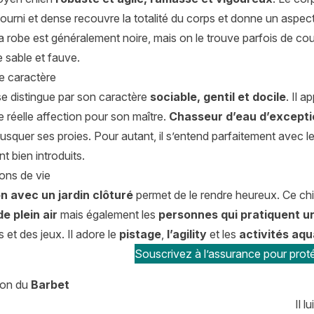
ourni et dense recouvre la totalité du corps et donne un aspec
 robe est généralement noire, mais on le trouve parfois de coul
 sable et fauve.
de caractère
se distingue par son caractère
sociable, gentil et docile
. Il 
 réelle affection pour son maître.
Chasseur d’eau d’excepti
usquer ses proies. Pour autant, il s’entend parfaitement avec 
nt bien introduits.
ons de vie
n avec un jardin clôturé
permet de le rendre heureux. Ce chi
de plein air
mais également les
personnes qui pratiquent u
 et des jeux. Il adore le
pistage
,
l’agility
et les
activités aq
Souscrivez à l’assurance pour proté
tion du
Barbet
Il l