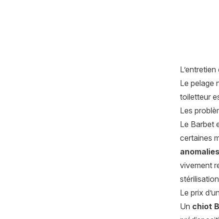
L’entretien
Le pelage 
toiletteur 
Les problè
Le Barbet e
certaines m
anomalies
vivement r
stérilisati
Le prix d’u
Un
chiot 