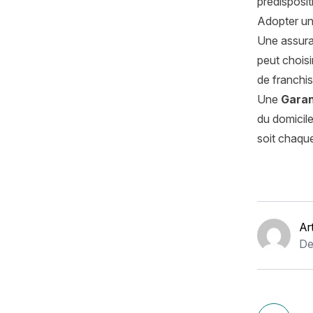
prédisposit
Adopter un 
Une assuran
peut choisi
de franchi
Une
Garan
du domicile
soit chaque
Ar
De
Navigation