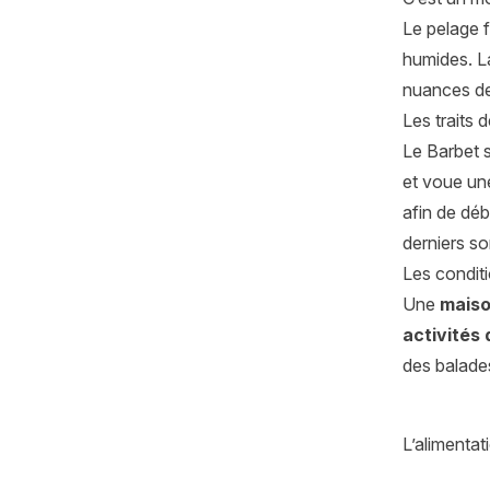
Le pelage f
humides. La
nuances de
Les traits 
Le Barbet 
et voue une
afin de déb
derniers so
Les conditi
Une
maiso
activités 
des balades
L’alimenta