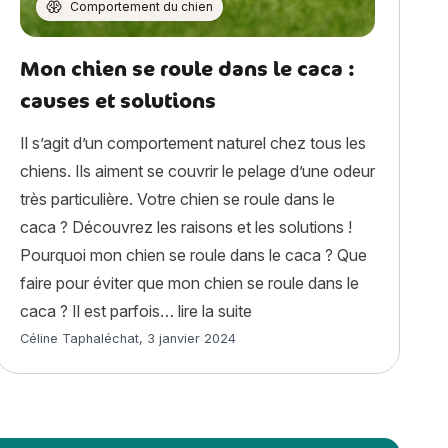
Comportement du chien
Mon chien se roule dans le caca :
causes et solutions
Il s’agit d’un comportement naturel chez tous les
chiens. Ils aiment se couvrir le pelage d’une odeur
très particulière. Votre chien se roule dans le
caca ? Découvrez les raisons et les solutions !
Pourquoi mon chien se roule dans le caca ? Que
faire pour éviter que mon chien se roule dans le
ntin avec son animal ? »
« Mon chien se roule dans l
caca ? Il est parfois…
lire la suite
Article rédigé par
Céline Taphaléchat
,
3 janvier 2024