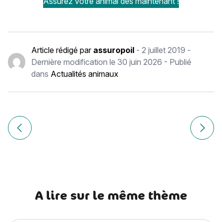
Assurez votre animal dès maintenant !
Article rédigé par
assuropoil
-
2 juillet 2019
-
Dernière modification le
30 juin 2026
- Publié
dans
Actualités animaux
Navigation
de
Article précédent Clonage chien : faire cloner son chien, e
Article
l’article
A lire sur le même thème