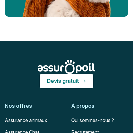
Pied de page
Assur O'Poil
Devis gratuit
Nos offres
À propos
Assurance animaux
Qui sommes-nous ?
Assurance Chat
Recrutement