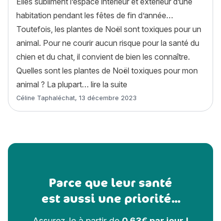
Elles subliment l’espace intérieur et extérieur d’une
habitation pendant les fêtes de fin d’année…
Toutefois, les plantes de Noël sont toxiques pour un
animal. Pour ne courir aucun risque pour la santé du
chien et du chat, il convient de bien les connaître.
Quelles sont les plantes de Noël toxiques pour mon
« 7 plantes de Noël toxiq
animal ? La plupart…
lire la suite
Article rédigé par
Céline Taphaléchat
,
13 décembre 2023
Parce que leur santé
est aussi une priorité...
Assurez-le à partir de
0,63€ par jour !