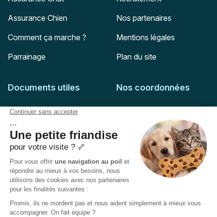
Assurance Chien
Nos partenaires
Comment ça marche ?
Mentions légales
Parrainage
Plan du site
Documents utiles
Nos coordonnées
Adresse postale
Feuille de soins
HD Assurances
51-55 rue Hoche
Conditions générales
94767
Ivry-sur-Seine
Politique de confidentialité
Pas encore client ?
Mail :
adhesion@assuropoil.com
Politique des Cookies
Tel :
01 77 94 89 02
Accessibilité :
Partiellement conforme