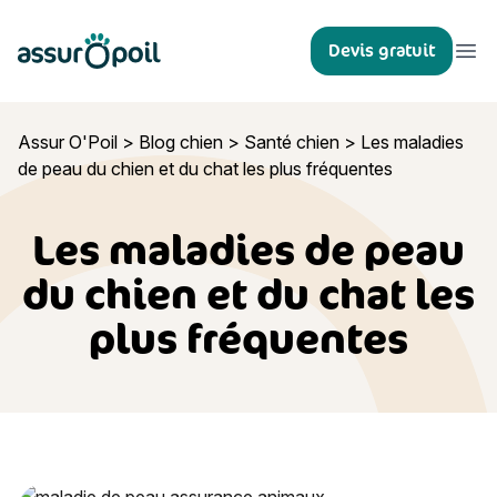
Assur O'Poil
Devis gratuit
Ouvr
Assur O'Poil
>
Blog chien
>
Santé chien
>
Les maladies
de peau du chien et du chat les plus fréquentes
Les maladies de peau
du chien et du chat les
plus fréquentes
Les maladies de peau du chien et du chat les plus fréquente