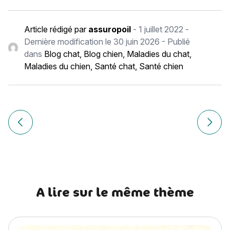
Article rédigé par
assuropoil
-
1 juillet 2022
-
Dernière modification le
30 juin 2026
- Publié
dans
Blog chat
,
Blog chien
,
Maladies du chat
,
Maladies du chien
,
Santé chat
,
Santé chien
Navigation
de
Article précédent Sortir son chien : quels risques quand m
Article
l’article
A lire sur le même thème