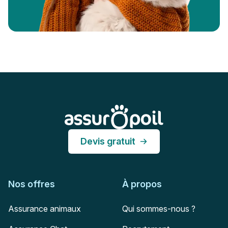
Pied de page
Assur O'Poil
Devis gratuit
Nos offres
À propos
Assurance animaux
Qui sommes-nous ?