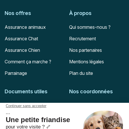
Nos offres
À propos
Assurance animaux
Qui sommes-nous ?
Assurance Chat
Recrutement
Assurance Chien
Nos partenaires
Comment ça marche ?
Mentions légales
Parrainage
Plan du site
Documents utiles
Nos coordonnées
Adresse postale
Feuille de soins
HD Assurances
51-55 rue Hoche
Conditions générales
94767
Ivry-sur-Seine
Politique de confidentialité