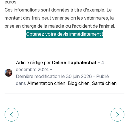
euros.
Ces informations sont données à titre d’exemple. Le
montant des frais peut varier selon les vétérinaires, la
prise en charge de la maladie ou l’accident de l’animal.
Obtenez votre devis immédiatement !
Article rédigé par
Céline Taphaléchat
-
4
décembre 2024
-
Dernière modification le
30 juin 2026
- Publié
dans
Alimentation chien
,
Blog chien
,
Santé chien
Navigation
de
Article précédent Goldendoodle : histoire, caractère, alime
Article
l’article