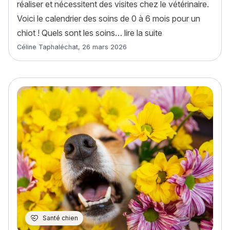
réaliser et nécessitent des visites chez le vétérinaire.
Voici le calendrier des soins de 0 à 6 mois pour un
« Chiot : calendrie
chiot ! Quels sont les soins…
lire la suite
Article rédigé par
Céline Taphaléchat
,
26 mars 2026
Santé chien