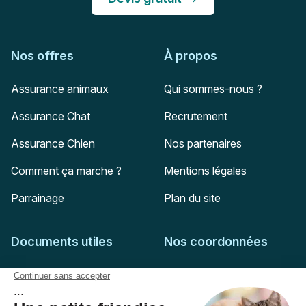
Nos offres
À propos
Assurance animaux
Qui sommes-nous ?
Assurance Chat
Recrutement
Assurance Chien
Nos partenaires
Comment ça marche ?
Mentions légales
Parrainage
Plan du site
Documents utiles
Nos coordonnées
Adresse postale
Feuille de soins
HD Assurances
51-55 rue Hoche
Conditions générales