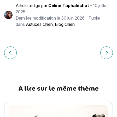
Article rédigé par
Céline Taphaléchat
-
10 juillet
2025
-
Dernière modification le
30 juin 2026
- Publié
dans
Astuces chien
,
Blog chien
Navigation
de
Article précédent Les traces brunes sous les yeux du chien 
Article
l’article
A lire sur le même thème