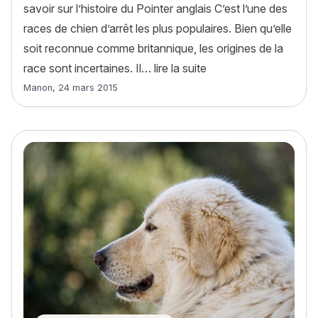
savoir sur l’histoire du Pointer anglais C’est l’une des
races de chien d’arrêt les plus populaires. Bien qu’elle
soit reconnue comme britannique, les origines de la
« Pointer Anglais : his
race sont incertaines. Il…
lire la suite
Article rédigé par
Manon
,
24 mars 2015