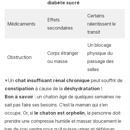
diabète sucré
Certains
Effets
Médicaments
ralentissent le
secondaires
transit
Un blocage
Corps étranger
physique du
Obstruction
ou masse
passage des
selles
*Un
chat insuffisant rénal chronique
peut souffrir de
constipation
à cause de la
déshydratation
!
Bon à savoir
: un chaton âgé de quelques semaines ne
sait pas faire ses besoins. C’est la maman qui s’en
occupe. Or, si
le chaton est orphelin
, la personne doit
prendre une compresse humide et masser doucement le
bas de son ventre pour qu’il puisse uriner et déféquer.