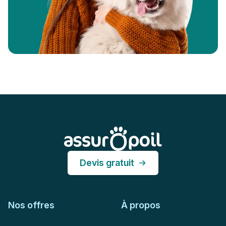
Pied de page
Assur O'Poil
Devis gratuit
Nos offres
À propos