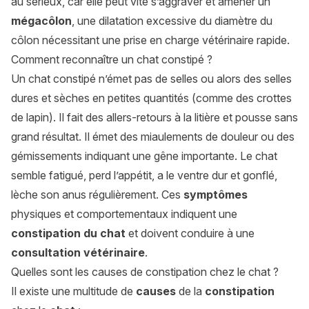
au sérieux, car elle peut vite s’aggraver et amener un
mégacôlon
, une dilatation excessive du diamètre du
côlon nécessitant une prise en charge vétérinaire rapide.
Comment reconnaître un chat constipé ?
Un chat constipé n’émet pas de selles ou alors des selles
dures et sèches en petites quantités (comme des crottes
de lapin). Il fait des allers-retours à la litière et pousse sans
grand résultat. Il émet des miaulements de douleur ou des
gémissements indiquant une gêne importante. Le chat
semble fatigué, perd l’appétit, a le ventre dur et gonflé,
lèche son anus régulièrement. Ces
symptômes
physiques et comportementaux indiquent une
constipation du chat
et doivent conduire à une
consultation vétérinaire
.
Quelles sont les causes de constipation chez le chat ?
Il existe une multitude de
causes
de la
constipation