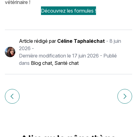
vétérinaire !
Découvrez les formules !
Article rédigé par
Céline Taphaléchat
-
8 juin
2026
-
Dernière modification le
17 juin 2026
- Publié
dans
Blog chat
,
Santé chat
Navigation
de
Article précédent Diarrhée chat : causes, symptômes, trai
Article
l’article