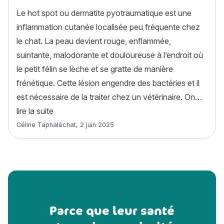
Le hot spot ou dermatite pyotraumatique est une
inflammation cutanée localisée peu fréquente chez
le chat. La peau devient rouge, enflammée,
suintante, malodorante et douloureuse à l’endroit où
le petit félin se lèche et se gratte de manière
frénétique. Cette lésion engendre des bactéries et il
est nécessaire de la traiter chez un vétérinaire. On…
« Le hot spot chez le chat : causes, symptômes
lire la suite
Article rédigé par
Céline Taphaléchat
,
2 juin 2025
Parce que leur santé