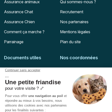
Assurance animaux
Qui sommes-nous ?
Assurance Chat
Recrutement
Assurance Chien
Nos partenaires
Comment ça marche ?
Mentions légales
Parrainage
Plan du site
Documents utiles
Nos coordonnées
Adresse postale
Feuille de soins
HD Assurances
51-55 rue Hoche
Conditions générales
94767
Ivry-sur-Seine
Politique de confidentialité
Pas encore client ?
Mail :
adhesion@assuropoil.com
Politique des Cookies
Tel :
01 77 94 89 02
Accessibilité :