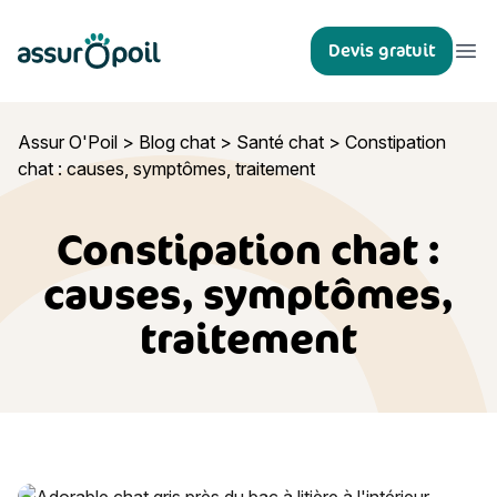
Assur O'Poil
Devis gratuit
Ouvr
Assur O'Poil
>
Blog chat
>
Santé chat
>
Constipation
chat : causes, symptômes, traitement
Constipation chat :
causes, symptômes,
traitement
Constipation chat : causes, symptômes, traitement