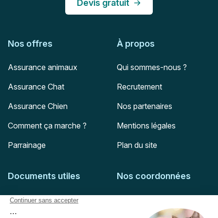
Devis gratuit
Nos offres
À propos
Assurance animaux
Qui sommes-nous ?
Assurance Chat
Recrutement
Assurance Chien
Nos partenaires
Comment ça marche ?
Mentions légales
Parrainage
Plan du site
Documents utiles
Nos coordonnées
Adresse postale
Feuille de soins
HD Assurances
51-55 rue Hoche