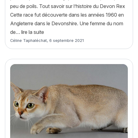
peu de poils. Tout savoir sur l’histoire du Devon Rex
Cette race fut découverte dans les années 1960 en
Angleterre dans le Devonshire. Une femme du nom
« Devon Rex : histoire, caractère, alimenta
de…
lire la suite
Article rédigé par
Céline Taphaléchat
,
6 septembre 2021