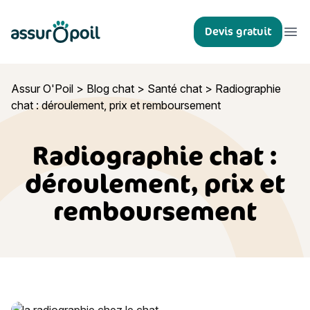
Assur O'Poil
Devis gratuit
Ouvr
Assur O'Poil
>
Blog chat
>
Santé chat
>
Radiographie
chat : déroulement, prix et remboursement
Radiographie chat :
déroulement, prix et
remboursement
Radiographie chat : déroulement, prix et remboursement