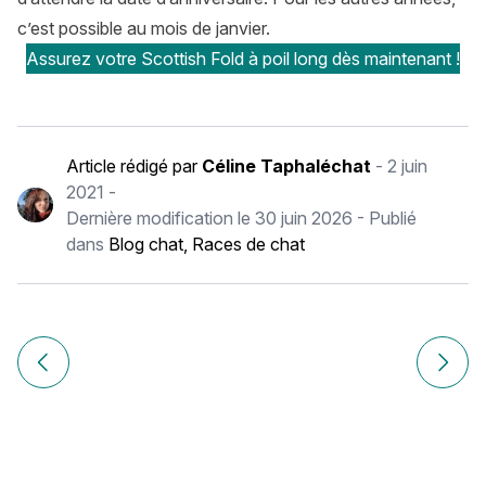
c’est possible au mois de janvier.
Assurez votre Scottish Fold à poil long dès maintenant !
Article rédigé par
Céline Taphaléchat
-
2 juin
2021
-
Dernière modification le
30 juin 2026
- Publié
dans
Blog chat
,
Races de chat
Navigation
de
Article précédent Savannah : histoire, caractère, alimentat
Article
l’article