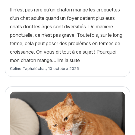
Il n’est pas rare qu’un chaton mange les croquettes
d’un chat adulte quand un foyer détient plusieurs
chats dont les âges sont diversifiés. De manière
ponctuelle, ce n’est pas grave. Toutefois, sur le long
terme, cela peut poser des problèmes en termes de
croissance. On vous dit tout à ce sujet ! Pourquoi
« Mon chaton mange les c
mon chaton mange…
lire la suite
Article rédigé par
Céline Taphaléchat
,
10 octobre 2025