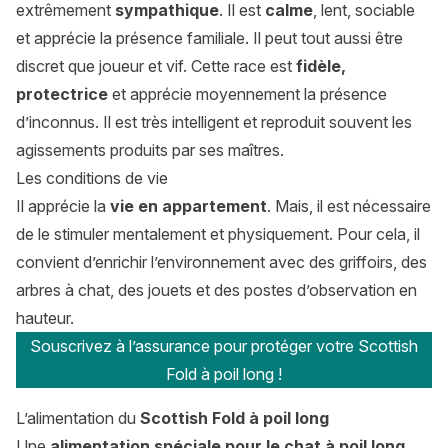
extrêmement
sympathique
. Il est
calme
, lent, sociable
et apprécie la présence familiale. Il peut tout aussi être
discret que joueur et vif. Cette race est
fidèle,
protectrice
et apprécie moyennement la présence
d’inconnus. Il est très intelligent et reproduit souvent les
agissements produits par ses maîtres.
Les conditions de vie
Il apprécie la
vie en appartement
. Mais, il est nécessaire
de le stimuler mentalement et physiquement. Pour cela, il
convient d’enrichir l’environnement avec des griffoirs, des
arbres à chat, des jouets et des postes d’observation en
hauteur.
Souscrivez à l’assurance pour protéger votre Scottish
Fold à poil long !
L’alimentation du
Scottish Fold à poil long
Une
alimentation spéciale pour le chat à poil long