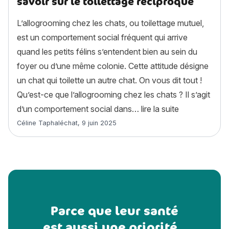
savoir sur le toilettage réciproque
L’allogrooming chez les chats, ou toilettage mutuel,
est un comportement social fréquent qui arrive
quand les petits félins s’entendent bien au sein du
foyer ou d’une même colonie. Cette attitude désigne
un chat qui toilette un autre chat. On vous dit tout !
Qu’est-ce que l’allogrooming chez les chats ? Il s’agit
« L’allogroomi
d’un comportement social dans…
lire la suite
Article rédigé par
Céline Taphaléchat
,
9 juin 2025
Parce que leur santé
est aussi une priorité...