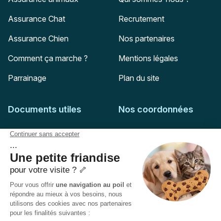
Assurance Chat
Recrutement
Assurance Chien
Nos partenaires
Comment ça marche ?
Mentions légales
Parrainage
Plan du site
Documents utiles
Nos coordonnées
Adresse postale
Feuille de soins
HD Assurances
51-55 rue Hoche
Conditions générales
94767
Ivry-sur-Seine
Politique de confidentialité
Pas encore client ?
Mail :
adhesion@assuropoil.com
Politique des Cookies
Tel :
01 77 94 89 02
Accessibilité :