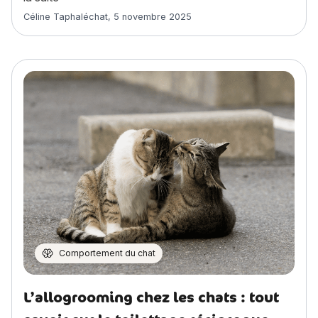
Article rédigé par
Céline Taphaléchat
,
5 novembre 2025
Comportement du chat
L’allogrooming chez les chats : tout