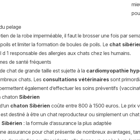
mieu
pou
 du pelage
etien de la robe imperméable, il faut le brosser une fois par sema
poils et limiter la formation de boules de poils. Le
chat sibéri
l d 1 responsable des allergies aux chats chez les humains.
mes de santé fréquents
de chat de grande taille est sujette à la
cardiomyopathie hyp
ombreux chats. Les
consultations vétérinaires
sont primordia
 permettent également d’effectuer les soins préventifs (vaccinati
un chaton
Sibérien
 d’un
chaton Sibérien
coûte entre 800 à 1500 euros. Le prix var
’il est destiné à être un chat reproducteur ou simplement un cha
n
Sibérien
: la formule d’assurance la plus adaptée
une assurance pour chat présente de nombreux avantages, tant p