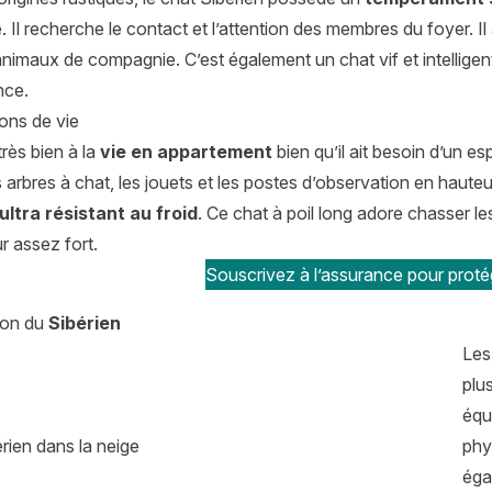
 Il recherche le contact et l’attention des membres du foyer. I
animaux de compagnie. C’est également un chat vif et intelligent
nce.
ons de vie
très bien à la
vie en appartement
bien qu’il ait besoin d’un e
es arbres à chat, les jouets et les postes d’observation en hauteur 
ultra résistant au froid
. Ce chat à poil long adore chasser les 
r assez fort.
Souscrivez à l’assurance pour protég
tion du
Sibérien
Le
plu
équ
phy
éga