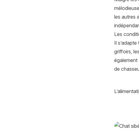
mélodieuse.
les autres 
indépenda
Les conditi
Il s’adapte 
griffoirs, l
également
de chasseu
L’alimenta