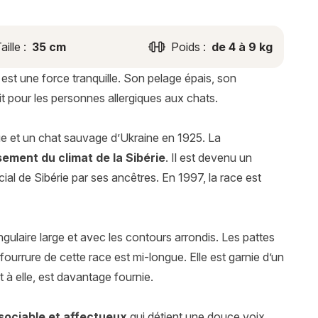
aille :
35 cm
Poids :
de 4 à 9 kg
 est une force tranquille. Son pelage épais, son
it pour les personnes allergiques aux chats.
ue et un chat sauvage d’Ukraine en 1925. La
ement du climat de la Sibérie
. Il est devenu un
ial de Sibérie par ses ancêtres. En 1997, la race est
ngulaire large et avec les contours arrondis. Les pattes
fourrure de cette race est mi-longue. Elle est garnie d’un
 à elle, est davantage fournie.
ociable et affectueux
qui détient une douce voix