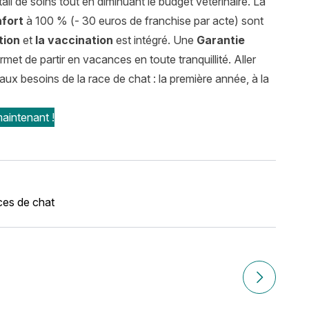
il de soins tout en diminuant le budget vétérinaire. La
fort
à 100 % (- 30 euros de franchise par acte) sont
ation
et
la vaccination
est intégré. Une
Garantie
met de partir en vacances en toute tranquillité. Aller
x besoins de la race de chat : la première année, à la
aintenant !
es de chat
tion, entretien, santé et assurance
Article suiv