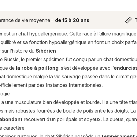
rance de vie moyenne :
de 15 à 20 ans
T
n
est un chat hypoallergénique. Cette race à l’allure magnifique
quilibré et sa fonction hypoallergénique en font un choix parfa
 sur l’histoire du
Sibérien
 de Russie, le premier spécimen fut conçu par un chat domestiq
tique de
la robe à poil long
, s’est développée avec l’
endurciss
hat domestique malgré la vie sauvage passée dans le climat glac
ficiellement par des Instances Internationales.
ogie
 a une musculature bien développée et lourde. Il a une tête tria
s mais robustes fourrées de boule de poils entre les doigts. La 
 abondant
recouvert d’un poil épais et soyeux. La queue, quant
de caractère
origines rustiques, le chat Sibérien possède un
tempérament s