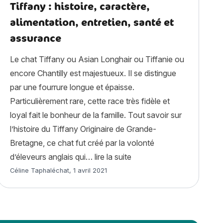
Tiffany : histoire, caractère,
alimentation, entretien, santé et
assurance
Le chat Tiffany ou Asian Longhair ou Tiffanie ou
encore Chantilly est majestueux. Il se distingue
par une fourrure longue et épaisse.
Particulièrement rare, cette race très fidèle et
loyal fait le bonheur de la famille. Tout savoir sur
endre hommage à son animal décédé ? »
l’histoire du Tiffany Originaire de Grande-
Bretagne, ce chat fut créé par la volonté
« Tiffany : histoire, carac
d’éleveurs anglais qui…
lire la suite
Article rédigé par
Céline Taphaléchat
,
1 avril 2021