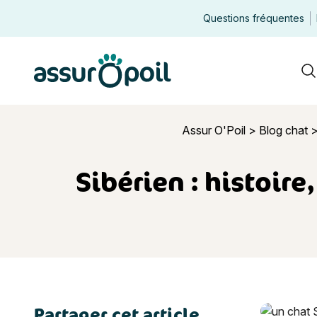
Questions fréquentes
Assur O'Poil
R
Assur O'Poil
>
Blog chat
Sibérien : histoire
Partager cet article
Sibérien : 