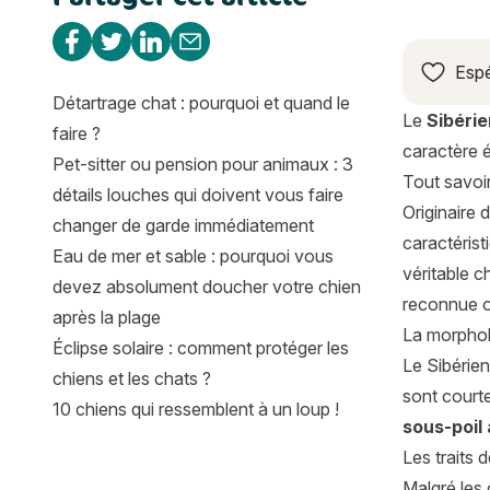
Partager sur Facebook
Partager sur Twitter
Partager sur Linkedin
Partager par e-mail
Espé
Détartrage chat : pourquoi et quand le
Le
Sibérie
faire ?
caractère é
Pet-sitter ou pension pour animaux : 3
Tout savoir
détails louches qui doivent vous faire
Originaire
changer de garde immédiatement
caractéris
Eau de mer et sable : pourquoi vous
véritable c
devez absolument doucher votre chien
reconnue of
après la plage
La morphol
Éclipse solaire : comment protéger les
Le Sibérien
chiens et les chats ?
sont courte
10 chiens qui ressemblent à un loup !
sous-poil
Les traits 
Malgré les 