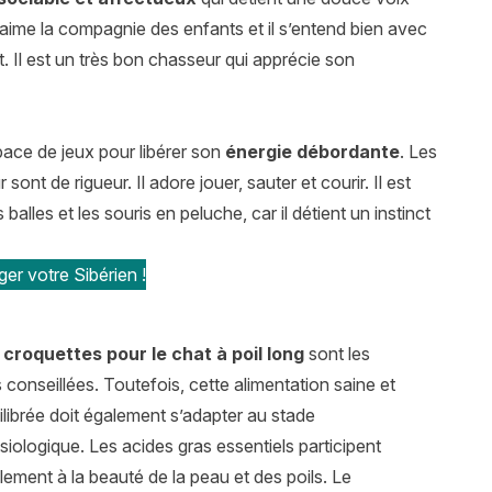
l aime la compagnie des enfants et il s’entend bien avec
. Il est un très bon chasseur qui apprécie son
space de jeux pour libérer son
énergie débordante
. Les
sont de rigueur. Il adore jouer, sauter et courir. Il est
balles et les souris en peluche, car il détient un instinct
er votre Sibérien !
s
croquettes pour le chat à poil long
sont les
s conseillées. Toutefois, cette alimentation saine et
ilibrée doit également s’adapter au stade
siologique. Les acides gras essentiels participent
lement à la beauté de la peau et des poils. Le