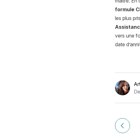
maître. En 
formule C
les plus pr
Assistan
vers une fo
date d’anni
Ar
De
Navigation
de
Article pr
l’article