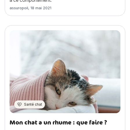
Article rédigé par
assuropoil
,
18 mai 2021
Santé chat
Mon chat a un rhume : que faire ?