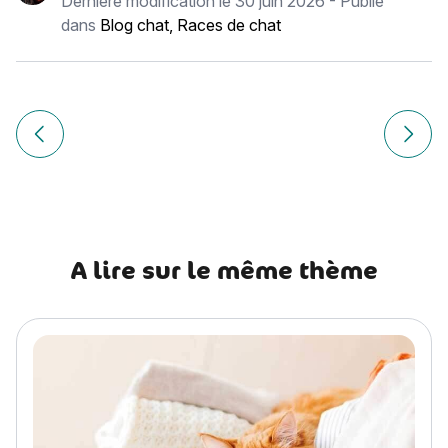
Dernière modification le
30 juin 2026
- Publié
dans
Blog chat
,
Races de chat
Navigation
de
Article précédent Korat : histoire, caractère, alimentation, 
Article
l’article
A lire sur le même thème