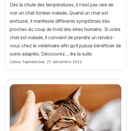
Dès la chute des températures, il n’est pas rare de
voir un chat tomber malade. Quand un chat est
enrhumé, il manifeste différents symptômes très
proches du coup de froid des êtres humains. Si votre
chat est malade, il convient de prendre un rendez-
vous chez le vétérinaire afin qu’il puisse bénéficier de
« Mon chat a un rh
soins adaptés. Découvrez…
lire la suite
Article rédigé par
Céline Taphaléchat
,
27 décembre 2023