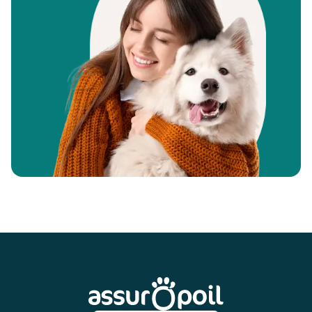
Pied de page
Assur O'Poil