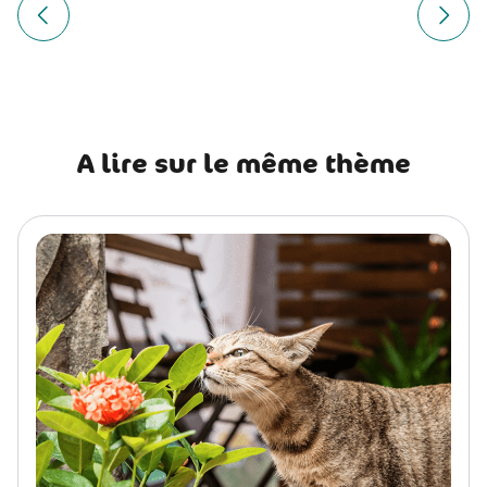
Navigation
de
Article précédent Chausie : histoire, caractère, alimentatio
Article
l’article
A lire sur le même thème