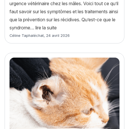
urgence vétérinaire chez les mâles. Voici tout ce qu’il
faut savoir sur les symptômes et les traitements ainsi
que la prévention sur les récidives. Qu’est-ce que le
« Syndrome urologique félin (SUF)
syndrome…
lire la suite
Article rédigé par
Céline Taphaléchat
,
24 avril 2026