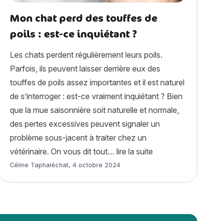
Mon chat perd des touffes de
poils : est-ce inquiétant ?
Les chats perdent régulièrement leurs poils.
Parfois, ils peuvent laisser derrière eux des
touffes de poils assez importantes et il est naturel
de s’interroger : est-ce vraiment inquiétant ? Bien
que la mue saisonnière soit naturelle et normale,
des pertes excessives peuvent signaler un
problème sous-jacent à traiter chez un
ux chez le félin »
« Mon chat perd des
vétérinaire. On vous dit tout…
lire la suite
Article rédigé par
Céline Taphaléchat
,
4 octobre 2024