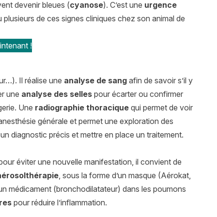
vent devenir bleues (
cyanose
). C’est une
urgence
 ou plusieurs de ces signes cliniques chez son animal de
ntenant !
…). Il réalise une
analyse de sang
afin de savoir s’il y
der une
analyse des selles
pour écarter ou confirmer
gerie. Une
radiographie thoracique
qui permet de voir
 anesthésie générale et permet une exploration des
un diagnostic précis et mettre en place un traitement.
our éviter une nouvelle manifestation, il convient de
aérosolthérapie
, sous la forme d’un masque (Aérokat,
 d’un médicament (bronchodilatateur) dans les poumons
res
pour réduire l’inflammation.