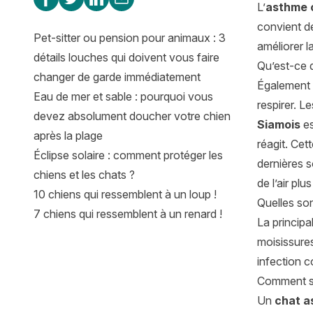
L’
asthme 
convient de
Pet-sitter ou pension pour animaux : 3
améliorer la
détails louches qui doivent vous faire
Qu’est-ce q
changer de garde immédiatement
Également
Eau de mer et sable : pourquoi vous
respirer. 
devez absolument doucher votre chien
Siamois
es
après la plage
réagit. Cet
Éclipse solaire : comment protéger les
dernières s
chiens et les chats ?
de l’air plu
10 chiens qui ressemblent à un loup !
Quelles son
7 chiens qui ressemblent à un renard !
La principa
moisissures
infection 
Comment sa
Un
chat a