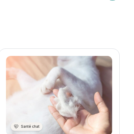
 chat heureux ?
Article sui
Santé chat