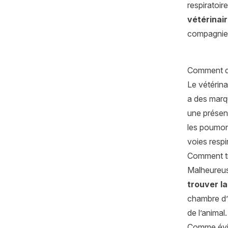
respiratoire
vétérinai
compagnie, 
Comment di
Le vétérin
a des marqu
une présenc
les poumon
voies respi
Comment tra
Malheureuse
trouver l
chambre d’
de l’animal
Comme évit