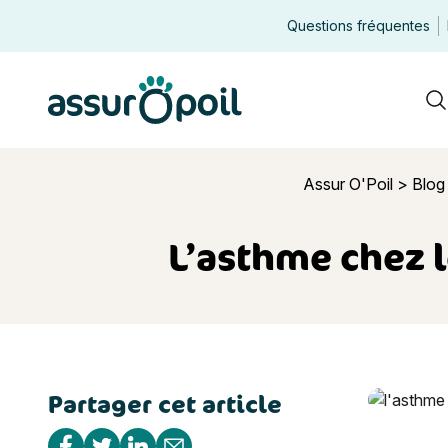
Questions fréquentes
Assur O'Poil
R
Assur O'Poil
>
Blog
L’asthme chez l
Partager cet article
L’asthme c
Partager sur Facebook
Partager sur Twitter
Partager sur Linkedin
Partager par e-mail