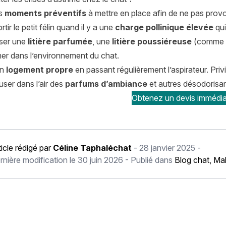
es
moments préventifs
à mettre en place afin de ne pas provo
rtir le petit félin quand il y a une
charge pollinique élevée
qui
iser une
litière parfumée
, une
litière poussiéreuse
(comme l
er dans l’environnement du chat.
un
logement propre
en passant régulièrement l’aspirateur. Pri
user dans l’air des
parfums d’ambiance
et autres désodorisan
Obtenez un devis immédia
ticle rédigé par
Céline Taphaléchat
-
28 janvier 2025
-
rnière modification le
30 juin 2026
- Publié dans
Blog chat
,
Mal