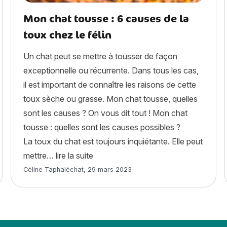
Mon chat tousse : 6 causes de la
toux chez le félin
Un chat peut se mettre à tousser de façon
exceptionnelle ou récurrente. Dans tous les cas,
il est important de connaître les raisons de cette
toux sèche ou grasse. Mon chat tousse, quelles
sont les causes ? On vous dit tout ! Mon chat
tousse : quelles sont les causes possibles ?
hez la chatte ? »
La toux du chat est toujours inquiétante. Elle peut
« Mon chat tousse : 6 causes de la to
mettre…
lire la suite
Article rédigé par
Céline Taphaléchat
,
29 mars 2023