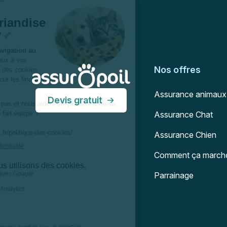
Pied de page
Assur O'Poil
Nos offres
Assurance animaux
Devis gratuit
Assurance Chat
Assurance Chien
Comment ça march
Parrainage