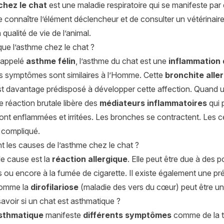
chez le chat
est une maladie respiratoire qui se manifeste par d
 connaître l’élément déclencheur et de consulter un vétérinair
 qualité de vie de l’animal.
ue l’asthme chez le chat ?
 appelé
asthme félin
, l’asthme du chat est une
inflammation 
Les symptômes sont similaires à l’Homme. Cette
bronchite aller
t davantage prédisposé à développer cette affection. Quand u
te réaction brutale libère des
médiateurs inflammatoires
qui 
ont enflammées et irritées. Les bronches se contractent. Les c
s compliqué.
t les causes de l’asthme chez le chat ?
le cause est la
réaction allergique
. Elle peut être due à des p
 ou encore à la fumée de cigarette. Il existe également une pr
comme la
dirofilariose
(maladie des vers du cœur) peut être un
voir si un chat est asthmatique ?
sthmatique
manifeste
différents symptômes
comme de la to