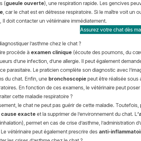
s (
gueule ouverte
), une respiration rapide. Les gencives peu
re
, car le chat est en détresse respiratoire. Si le maître voit un
Il doit contacter un vétérinaire immédiatement.
Assurez votre chat dès mai
agnostiquer l’asthme chez le chat ?
aire procède à
examen clinique
(écoute des poumons, du cœur
eurs d’une infection, d’une allergie. Il peut également deman
e parasitaire. Le praticien complète son diagnostic avec l’ima
s du chat. Enfin, une
bronchoscopie
peut être réalisée sous
ratoires. En fonction de ces examens, le vétérinaire peut poser 
iter cette maladie respiratoire ?
ment, le chat ne peut pas guérir de cette maladie. Toutefois, p
a cause exacte
et la supprimer de l’environnement du chat. L
‘
inhalation), permet en cas de crise d’asthme, l’administration
. Le vétérinaire peut également prescrire des
anti-inflammatoi
er les crises d’asthme chez le chat ?