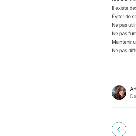
Il existe d
Éviter de so
Ne pas util
Ne pas fum
Maintenir 
Ne pas diff
Ar
De
Navigation
de