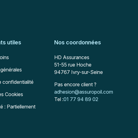
s utiles
Nos coordonnées
Adresse postale
soins
HD Assurances
51-55 rue Hoche
 générales
94767
Ivry-sur-Seine
e confidentialité
Pas encore client ?
Mail :
adhesion@assuropoil.com
des Cookies
Tel :
01 77 94 89 02
té : Partiellement