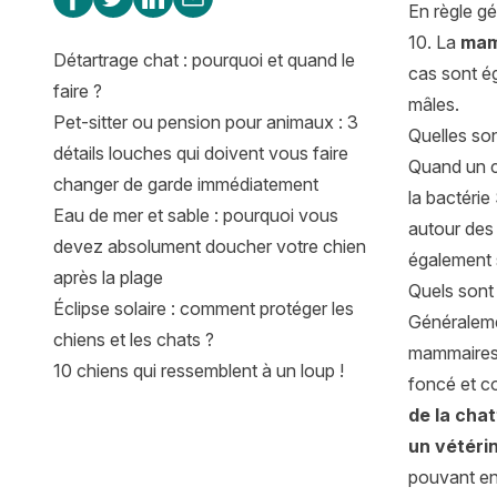
En règle gé
10. La
mam
Détartrage chat : pourquoi et quand le
cas sont é
faire ?
mâles.
Pet-sitter ou pension pour animaux : 3
Quelles so
détails louches qui doivent vous faire
Quand un ch
changer de garde immédiatement
la bactérie
Eau de mer et sable : pourquoi vous
autour des
devez absolument doucher votre chien
également 
après la plage
Quels sont
Éclipse solaire : comment protéger les
Généraleme
chiens et les chats ?
mammaires,
10 chiens qui ressemblent à un loup !
foncé et co
de la chat
un vétéri
pouvant en