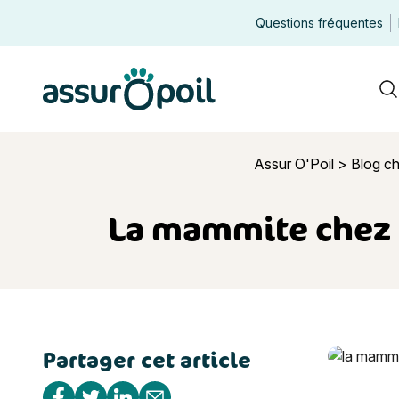
Questions fréquentes
Assur O'Poil
R
Assur O'Poil
>
Blog ch
La mammite chez l
Partager cet article
La mammite
Partager sur Facebook
Partager sur Twitter
Partager sur Linkedin
Partager par e-mail