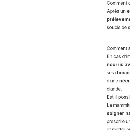
Comment di
Après un
e
prélèveme
soucis de s
Comment so
En cas d’in
nourris av
sera
hospi
d’une
néc
glande.
Est-il poss
La mammite 
soigner n
prescrire 
et mettre e