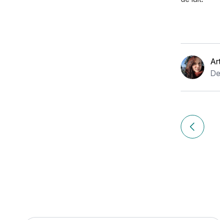
Ar
De
Navigation
de
Article p
l’article