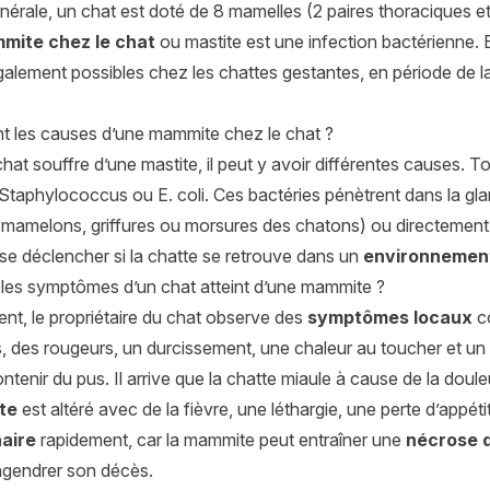
nérale, un chat est doté de 8 mamelles (2 paires thoraciques et
mite chez le chat
ou mastite est une infection bactérienne. 
galement possibles chez les chattes gestantes, en période de 
nt les causes d’une mammite chez le chat ?
at souffre d’une mastite, il peut y avoir différentes causes. Tou
 Staphylococcus ou E. coli. Ces bactéries pénètrent dans la g
 mamelons, griffures ou morsures des chatons) ou directement 
se déclencher si la chatte se retrouve dans un
environnement
 les symptômes d’un chat atteint d’une mammite ?
nt, le propriétaire du chat observe des
symptômes locaux
co
 des rougeurs, un durcissement, une chaleur au toucher et un 
ntenir du pus. Il arrive que la chatte miaule à cause de la doul
te
est altéré avec de la fièvre, une léthargie, une perte d’appétit
naire
rapidement, car la mammite peut entraîner une
nécrose 
gendrer son décès.