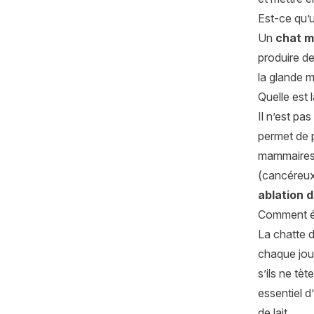
Est-ce qu’
Un
chat m
produire de
la glande m
Quelle est
Il n’est p
permet de p
mammaires 
(cancéreux)
ablation 
Comment év
La chatte d
chaque jou
s’ils ne tè
essentiel d
de lait.