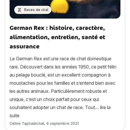
Races de chat
German Rex : histoire, caractère,
alimentation, entretien, santé et
assurance
Le German Rex est une race de chat domestique
rare. Découvert dans les années 1950, ce petit félin
au pelage bouclé, est un excellent compagnon à
moustaches pour les familles et s’entend bien avec
les autres animaux. Particulièrement robuste et
unique, c’est un choix parfait pour ceux qui
souhaitent adopter un chat de race. Tout…
lire la
« German Rex : histoire, caractère, alimentation, entr
suite
Article rédigé par
Céline Taphaléchat
,
6 septembre 2021