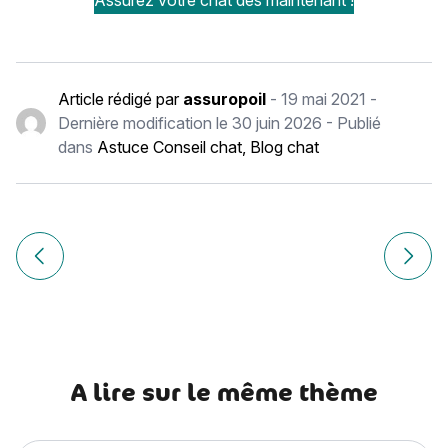
Assurez votre chat dès maintenant !
Article rédigé par
assuropoil
-
19 mai 2021
-
Dernière modification le
30 juin 2026
- Publié
dans
Astuce Conseil chat
,
Blog chat
Navigation
de
Article précédent Famille d’accueil pour chats, comment ç
Article
l’article
A lire sur le même thème