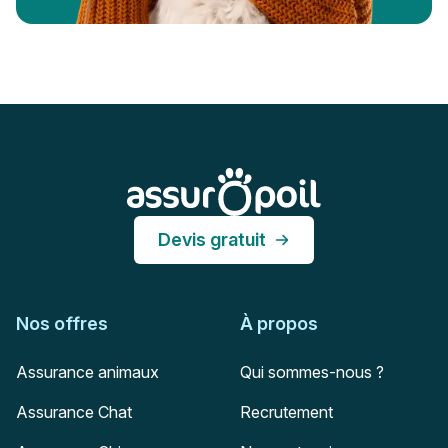
Pied de page
Assur O'Poil
Devis gratuit
Nos offres
À propos
Assurance animaux
Qui sommes-nous ?
Assurance Chat
Recrutement