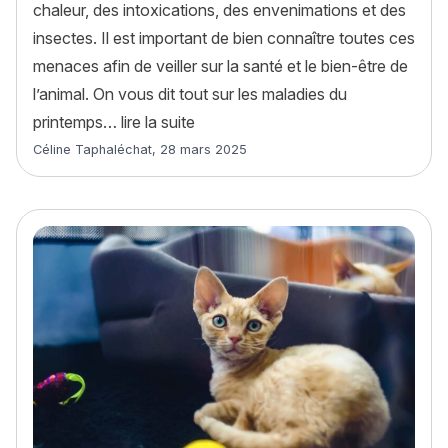
chaleur, des intoxications, des envenimations et des
insectes. Il est important de bien connaître toutes ces
menaces afin de veiller sur la santé et le bien-être de
l’animal. On vous dit tout sur les maladies du
« 6 maladies du printemps à connaît
printemps…
lire la suite
Article rédigé par
Céline Taphaléchat
,
28 mars 2025