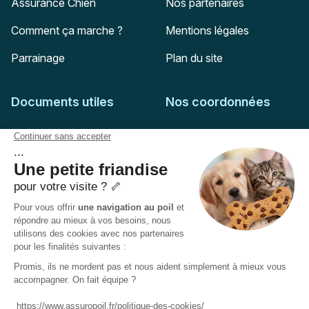
Assurance Chien
Nos partenaires
Comment ça marche ?
Mentions légales
Parrainage
Plan du site
Documents utiles
Nos coordonnées
Adresse postale
Feuille de soins
HD Assurances
51-55 rue Hoche
Conditions générales
94767
Ivry-sur-Seine
Politique de confidentialité
Pas encore client ?
Mail :
adhesion@assuropoil.com
Politique des Cookies
Tel :
01 77 94 89 02
Accessibilité :
Partiellement conforme