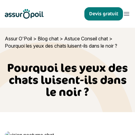
Assur O'Poil
Devis gratuit
Ouvr
Assur O'Poil
>
Blog chat
>
Astuce Conseil chat
>
Pourquoi les yeux des chats luisent-ils dans le noir ?
Pourquoi les yeux des
chats luisent-ils dans
le noir ?
Pourquoi les yeux des chats luisent-ils dans le noir ?