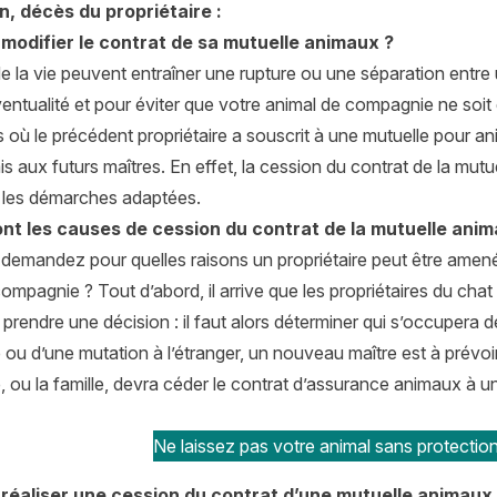
, décès du propriétaire :
odifier le contrat de sa mutuelle animaux ?
e la vie peuvent entraîner une rupture ou une séparation entre
ventualité et pour éviter que votre animal de compagnie ne soit
 où le précédent propriétaire a souscrit à une mutuelle pour an
is aux futurs maîtres. En effet, la cession du contrat de la mut
r les démarches adaptées.
ont les causes de cession du contrat de la mutuelle anim
demandez pour quelles raisons un propriétaire peut être amené
ompagnie ? Tout d’abord, il arrive que les propriétaires du chat
 prendre une décision : il faut alors déterminer qui s’occupera
e ou d’une mutation à l’étranger, un nouveau maître est à prévo
e, ou la famille, devra céder le contrat d’assurance animaux à 
Ne laissez pas votre animal sans protection
éaliser une cession du contrat d’une mutuelle animaux