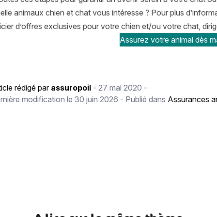
lle animaux chien et chat vous intéresse ? Pour plus d’informat
cier d’offres exclusives pour votre chien et/ou votre chat, dir
Assurez votre animal dès ma
ticle rédigé par
assuropoil
-
27 mai 2020
-
rnière modification le
30 juin 2026
- Publié dans
Assurances a
récédent Quels sont les légumes bénéfiques pour la santé de vo