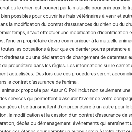
chat ou le chien est couvert par la mutuelle pour animaux, le t
 bien possibles pour couvrir les frais vétérinaires à venir et a
ans la modification du contrat d’assurances du chien ou du chat
mier temps, il faut effectuer une modification d’identification 
, l’ancien propriétaire devra communiquer à la mutuelle anima
 toutes les cotisations à jour que ce dernier pourra prétendre
t d’adresse
ou une
déclaration de changement de détenteur
es
t de propriétaire dans les règles. Les informations sur le carnet 
ment actualisées. Dès lors que ces procédures seront accomplie
ans le contrat d’assurance de l’animal.
e animaux proposée par Assur O’Poil inclut non seulement une 
des services qui permettent d’assurer l’avenir de votre compag
hangées et se transmettent d’un propriétaire à un autre pour l
ion, la modification et la cession d’un contrat d’assurance d
aration, décès ou déménagement, événements qui entraînent u
outes ces étapes pour garantir un avenir serein à votre chat ou 