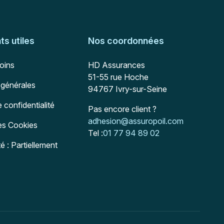
s utiles
Nos coordonnées
Adresse postale
soins
HD Assurances
51-55 rue Hoche
 générales
94767
Ivry-sur-Seine
e confidentialité
Pas encore client ?
Mail :
adhesion@assuropoil.com
des Cookies
Tel :
01 77 94 89 02
té : Partiellement