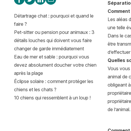
Séparation
Comment m
Détartrage chat : pourquoi et quand le
Les aléas d
faire ?
une telle é
Pet-sitter ou pension pour animaux : 3
Dans le cas
détails louches qui doivent vous faire
être transm
changer de garde immédiatement
d’effectue
Eau de mer et sable : pourquoi vous
Quelles s
devez absolument doucher votre chien
Vous vous 
après la plage
animal de c
Éclipse solaire : comment protéger les
obligeant à
chiens et les chats ?
propriétair
10 chiens qui ressemblent à un loup !
propriétair
de l’animal.
Comment r