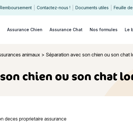
Remboursement
Contactez-nous !
Documents utiles
Feuille de
echercher
Assurance Chien
Assurance Chat
Nos formules
Le 
ssurances animaux
>
Séparation avec son chien ou son chat lo
son chien ou son chat lor
avec son chien ou son chat lorsqu’il est assuré