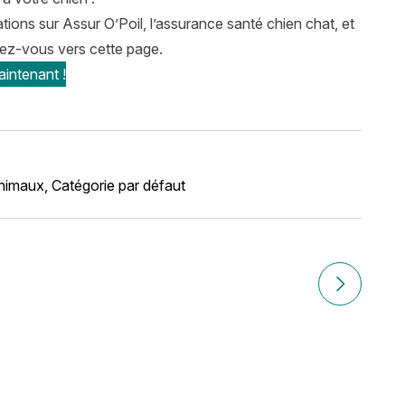
ions sur Assur O’Poil, l’assurance santé chien chat, et
igez-vous vers cette page.
intenant !
nimaux
,
Catégorie par défaut
tre chien ?
Article sui