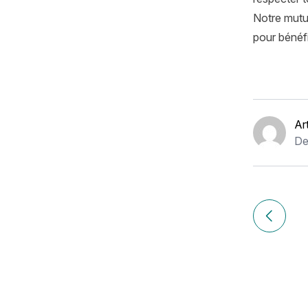
Notre mutue
pour bénéfi
Ar
De
Navigation
de
Article p
l’article