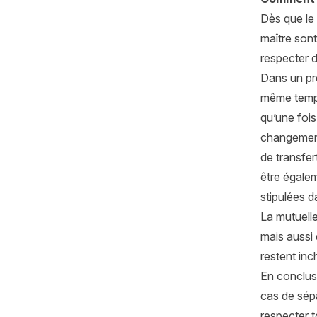
Dès que le 
maître sont
respecter d
Dans un pre
même temps
qu’une fois
changemen
de transfer
être égale
stipulées d
La mutuell
mais aussi 
restent inc
En conclus
cas de sép
respecter t