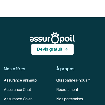
Pied de page
Assur O'Poil
Devis gratuit
Nos offres
À propos
Assurance animaux
Qui sommes-nous ?
Assurance Chat
Recrutement
Assurance Chien
Nos partenaires