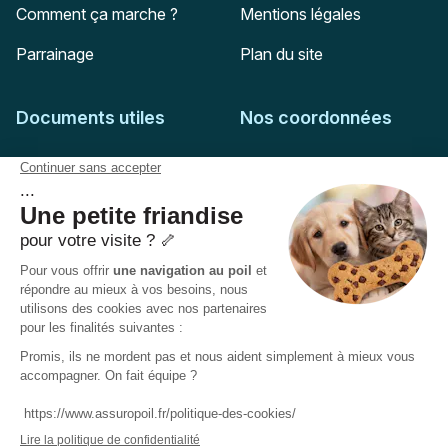
Comment ça marche ?
Mentions légales
Parrainage
Plan du site
Documents utiles
Nos coordonnées
Adresse postale
Feuille de soins
HD Assurances
51-55 rue Hoche
Conditions générales
94767
Ivry-sur-Seine
Politique de confidentialité
Pas encore client ?
Mail :
adhesion@assuropoil.com
Politique des Cookies
Tel :
01 77 94 89 02
Accessibilité :
Partiellement conforme