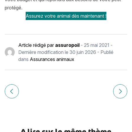
protégé.
Assurez votre animal dès maintenant !
Article rédigé par
assuropoil
-
25 mai 2021
-
Dernière modification le
30 juin 2026
- Publié
dans
Assurances animaux
Navigation
de
Article précédent Assurance maladie animaux : Quelle form
Article
l’article
A lire sur le même thème