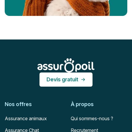
Pied de page
Assur O'Poil
Devis gratuit
Nos offres
À propos
Assurance animaux
Qui sommes-nous ?
Assurance Chat
Recrutement