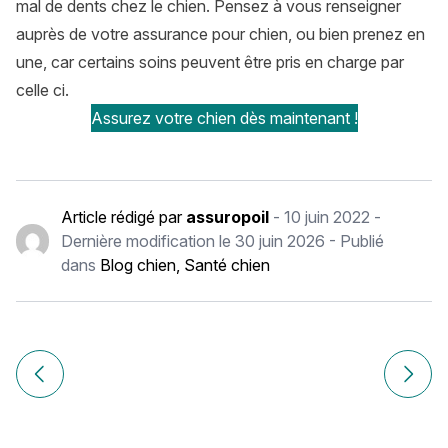
mal de dents chez le chien. Pensez à vous renseigner
auprès de votre assurance pour chien, ou bien prenez en
une, car certains soins peuvent être pris en charge par
celle ci.
Assurez votre chien dès maintenant !
Article rédigé par
assuropoil
-
10 juin 2022
-
Dernière modification le
30 juin 2026
- Publié
dans
Blog chien
,
Santé chien
Navigation
de
Article précédent Opération voile du palais : est-ce couver
Article
l’article