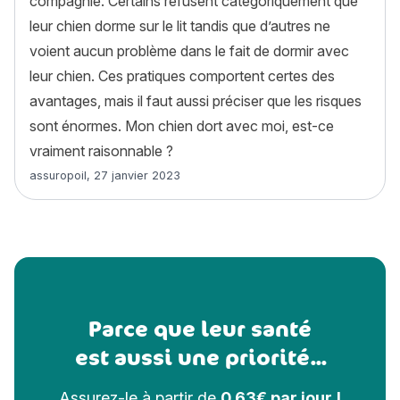
compagnie. Certains refusent catégoriquement que
leur chien dorme sur le lit tandis que d’autres ne
voient aucun problème dans le fait de dormir avec
leur chien. Ces pratiques comportent certes des
avantages, mais il faut aussi préciser que les risques
sont énormes. Mon chien dort avec moi, est-ce
vraiment raisonnable ?
Article rédigé par
assuropoil
,
27 janvier 2023
Parce que leur santé
est aussi une priorité...
Assurez-le à partir de
0,63€ par jour !