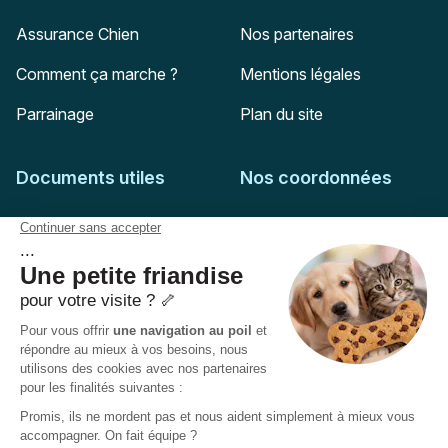
Assurance Chien
Nos partenaires
Comment ça marche ?
Mentions légales
Parrainage
Plan du site
Documents utiles
Nos coordonnées
Adresse postale
Feuille de soins
HD Assurances
51-55 rue Hoche
Conditions générales
94767
Ivry-sur-Seine
Politique de confidentialité
Pas encore client ?
Mail :
adhesion@assuropoil.com
Politique des Cookies
Tel :
01 77 94 89 02
Accessibilité :
Partiellement conforme