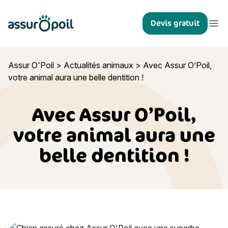
Assur O'Poil
Devis gratuit
Ouvr
Assur O'Poil
>
Actualités animaux
>
Avec Assur O’Poil,
votre animal aura une belle dentition !
Avec Assur O’Poil,
votre animal aura une
belle dentition !
Avec Assur O’Poil, votre animal aura une belle dentition !