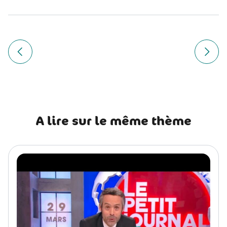
Navigation
de
Article précédent Comment rendre mon chat heureux ?
Article
l’article
A lire sur le même thème