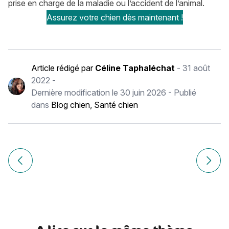
prise en charge de la maladie ou l’accident de l’animal.
Assurez votre chien dès maintenant !
Article rédigé par
Céline Taphaléchat
-
31 août
2022
-
Dernière modification le
30 juin 2026
- Publié
dans
Blog chien
,
Santé chien
Navigation
de
Article précédent Parasites chien : éliminer les puces, les ti
Article
l’article