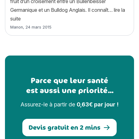
fruit d’un croisement entre un Bullenbeisser
Germanique et un Bulldog Anglais. Il connaît…
lire la
« Boxer : histoire, caractère, alimentation, entretien,
suite
Article rédigé par
Manon
,
24 mars 2015
Parce que leur santé
est aussi une priorité...
Assurez-le à partir de
0,63€ par jour !
Devis gratuit en 2 mins