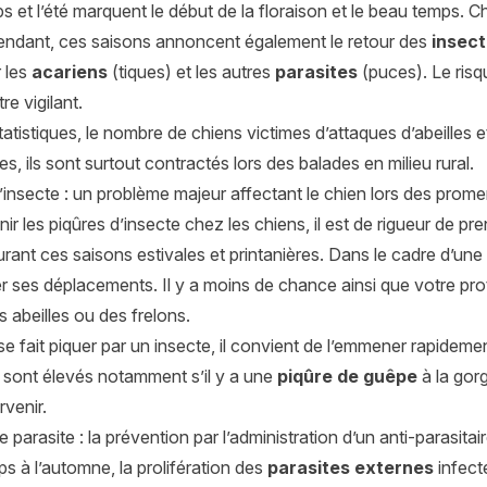
s et l’été marquent le début de la floraison et le beau temps. 
endant, ces saisons annoncent également le retour des
insec
 les
acariens
(tiques) et les autres
parasites
(puces). Le risq
re vigilant.
tatistiques, le nombre de chiens victimes d’attaques d’abeilles
es, ils sont surtout contractés lors des balades en milieu rural.
’insecte : un problème majeur affectant le chien lors des prom
ir les piqûres d’insecte chez les chiens, il est de rigueur de p
urant ces saisons estivales et printanières. Dans le cadre d’un
r ses déplacements. Il y a moins de chance ainsi que votre prot
es abeilles ou des frelons.
 se fait piquer par un insecte, il convient de l’emmener rapidem
sont élevés notamment s’il y a une
piqûre de guêpe
à la gor
venir.
 parasite : la prévention par l’administration d’un anti-parasitair
s à l’automne, la prolifération des
parasites externes
infecte