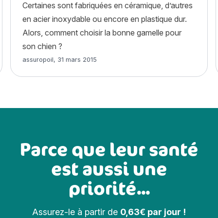
ps vit un chien ? Tout savoir sur l’espérance de vie »
Certaines sont fabriquées en céramique, d’autres
en acier inoxydable ou encore en plastique dur.
Alors, comment choisir la bonne gamelle pour
son chien ?
Article rédigé par
assuropoil
,
31 mars 2015
Parce que leur santé
est aussi une
priorité...
Assurez-le à partir de
0,63€ par jour !