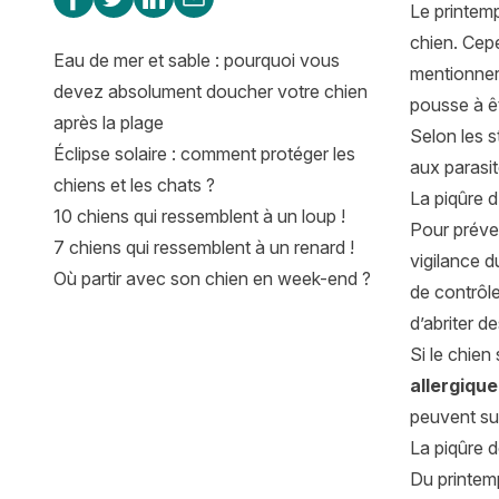
Le printemp
chien. Cep
Eau de mer et sable : pourquoi vous
mentionner
devez absolument doucher votre chien
pousse à êt
après la plage
Selon les s
Éclipse solaire : comment protéger les
aux parasit
chiens et les chats ?
La piqûre d
10 chiens qui ressemblent à un loup !
Pour préven
7 chiens qui ressemblent à un renard !
vigilance d
Où partir avec son chien en week-end ?
de contrôle
d’abriter d
Si le chien
allergique
peuvent sur
La piqûre de
Du printemp