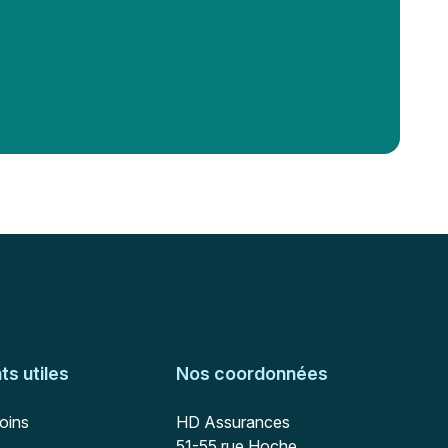
s utiles
Nos coordonnées
Adresse postale
soins
HD Assurances
51-55 rue Hoche