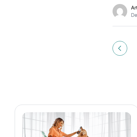
Ar
De
Navigation
de
Article p
l’article