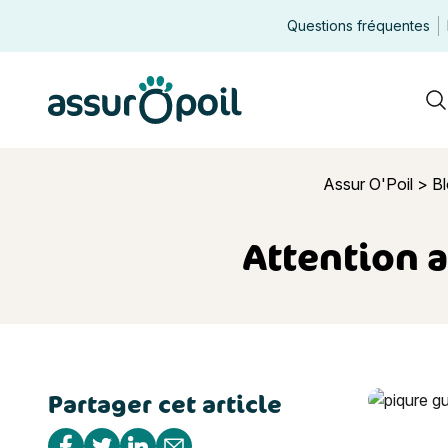
Questions fréquentes
Assur O'Poil
R
Assur O'Poil
>
Bl
Attention a
Partager cet article
Attention a
Partager sur Facebook
Partager sur Twitter
Partager sur Linkedin
Partager par e-mail