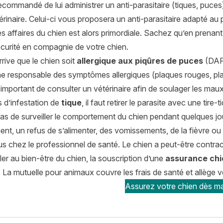
commandé de lui administrer un anti-parasitaire (tiques, puces
érinaire. Celui-ci vous proposera un anti-parasitaire adapté a
es affaires du chien est alors primordiale. Sachez qu’en prenan
écurité en compagnie de votre chien.
arrive que le chien soit
allergique aux piqûres de puces
(DAPP
ène responsable des symptômes allergiques (plaques rouges, pl
st important de consulter un vétérinaire afin de soulager les mau
 d’infestation de
tique
, il faut retirer le parasite avec une tire
pas de surveiller le comportement du chien pendant quelques jo
ent, un refus de s’alimenter, des vomissements, de la fièvre 
s chez le professionnel de santé. Le chien a peut-être contrac
ller au bien-être du chien, la souscription d’une
assurance chi
 La mutuelle pour animaux couvre les frais de santé et allège vo
Assurez votre chien dès ma