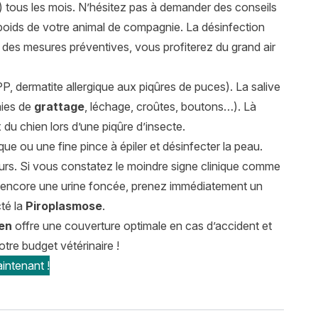
) tous les mois. N’hésitez pas à demander des conseils
u poids de votre animal de compagnie. La désinfection
t des mesures préventives, vous profiterez du grand air
, dermatite allergique aux piqûres de puces). La salive
aies de
grattage
, léchage, croûtes, boutons…). Là
x du chien lors d’une piqûre d’insecte.
-tique ou une fine pince à épiler et désinfecter la peau.
urs. Si vous constatez le moindre signe clinique comme
ou encore une urine foncée, prenez immédiatement un
té la
Piroplasmose
.
en
offre une couverture optimale en cas d’accident et
tre budget vétérinaire !
intenant !