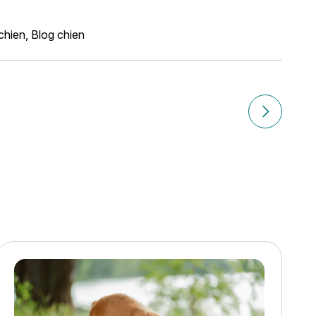
chien
,
Blog chien
en ?
Article suiv