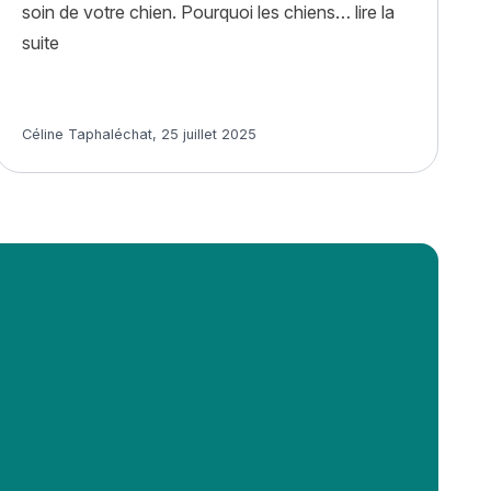
soin de votre chien. Pourquoi les chiens…
lire la
« Pourquoi mon chien creuse des trous dans le jardin ?
suite
Article rédigé par
Céline Taphaléchat
,
25 juillet 2025