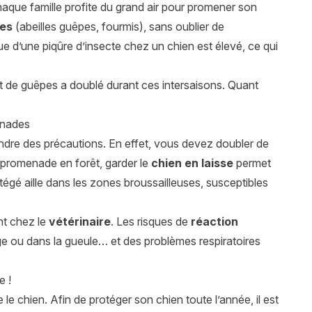
Chaque famille profite du grand air pour promener son
tes
(abeilles guêpes, fourmis), sans oublier de
ue d’une piqûre d’insecte chez un chien est élevé, ce qui
 et de guêpes a doublé durant ces intersaisons. Quant
enades
rendre des précautions. En effet, vous devez doubler de
e promenade en forêt, garder le
chien en laisse
permet
égé aille dans les zones broussailleuses, susceptibles
ent chez le
vétérinaire
. Les risques de
réaction
ge ou dans la gueule… et des problèmes respiratoires
e !
 le chien. Afin de protéger son chien toute l’année, il est