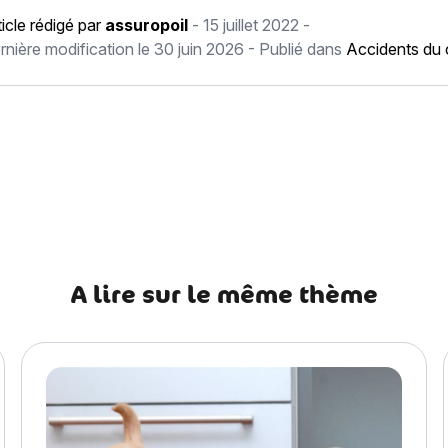
ticle rédigé par
assuropoil
-
15 juillet 2022
-
rnière modification le
30 juin 2026
- Publié dans
Accidents du 
récédent J’ai perdu mon chien : que faire quand on perd son chi
A lire sur le même thème