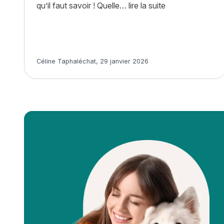
« Combien de tem
qu’il faut savoir ! Quelle…
lire la suite
Article rédigé par
Céline Taphaléchat
,
29 janvier 2026