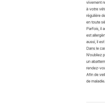
vivement re
à votre vét
régulière d
en toute s
Parfois, il 
est allerg
aussi, il e
Dans le cas
N’oubliez 
un abattem
rendez-vou
Afin de vei
de maladie.