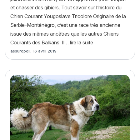
et chasser des gibiers. Tout savoir sur l’histoire du
Chien Courant Yougoslave Tricolore Originaire de la
Serbie-Monténégro, c’est une race très ancienne
issue des mêmes ancêtres que les autres Chiens
« Chien Courant Yougo
Courants des Balkans. Il…
lire la suite
Article rédigé par
assuropoil
,
16 avril 2019