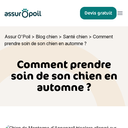
Assur O'Poil
Devis gratuit
Ouvr
Assur O'Poil
>
Blog chien
>
Santé chien
>
Comment
prendre soin de son chien en automne ?
Comment prendre
soin de son chien en
automne ?
Comment prendre soin de son chien en automne ?