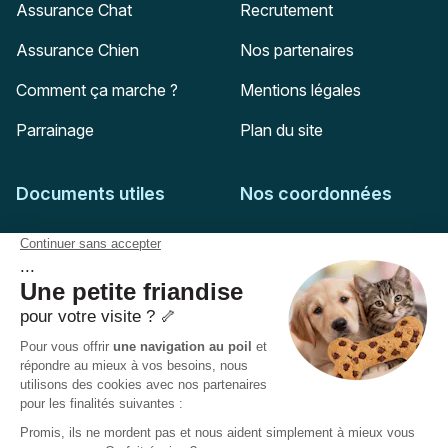
Assurance Chat
Recrutement
Assurance Chien
Nos partenaires
Comment ça marche ?
Mentions légales
Parrainage
Plan du site
Documents utiles
Nos coordonnées
Adresse postale
Feuille de soins
HD Assurances
51-55 rue Hoche
Conditions générales
94767
Ivry-sur-Seine
Politique de confidentialité
Pas encore client ?
Mail :
adhesion@assuropoil.com
Politique des Cookies
Tel :
01 77 94 89 02
Accessibilité :
Partiellement conforme