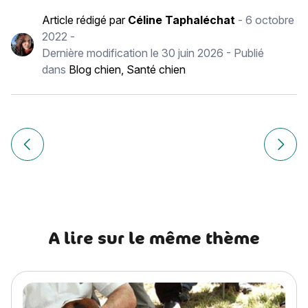
Article rédigé par
Céline Taphaléchat
-
6 octobre
2022
-
Dernière modification le
30 juin 2026
- Publié
dans
Blog chien
,
Santé chien
Navigation
de
Article précédent Comment bien préparer son chat à l’aut
Article
l’article
A lire sur le même thème