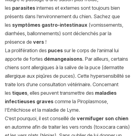
les
parasites
internes et externes sont toujours bien
présents dans l’environnement du chien. Sachez que
les
symptômes gastro-intestinaux
(vomissements,
diarrhées, ballonnements) sont déclenchés par la
présence de
vers
!
La prolifération des
puces
sur le corps de l’animal lui
apporte de fortes
démangeaisons
. Par ailleurs, certains
chiens sont allergiques à la salive de la puce (dermatite
allergique aux piqûres de puces). Cette hypersensibilité se
traite lors d’une consultation vétérinaire. Concernant
les
tiques
, elles peuvent transmettre des
maladies
infectieuses graves
comme la Piroplasmose,
l’Erhlichiose et la maladie de Lyme.
C’est pourquoi, il est conseillé de
vermifuger son chien
en automne afin de traiter les vers ronds (toxocara canis)
et les vers plats (ténias). Sans oublier de lui donner un