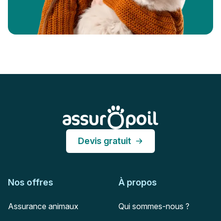
Pied de page
Assur O'Poil
Devis gratuit
Nos offres
À propos
Assurance animaux
Qui sommes-nous ?