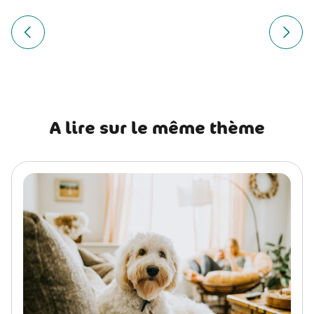
Navigation
de
Article précédent Leptospirose chien : causes, symptômes
Article
l’article
A lire sur le même thème