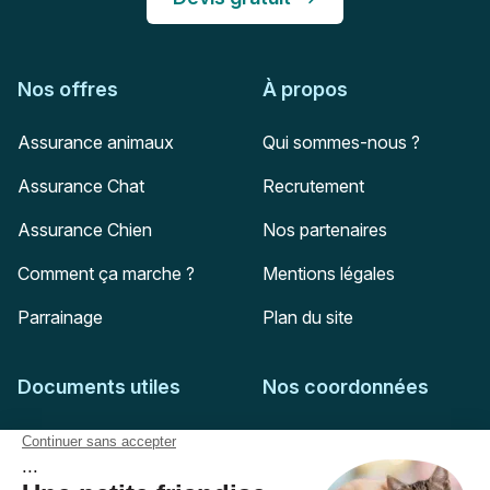
Nos offres
À propos
Assurance animaux
Qui sommes-nous ?
Assurance Chat
Recrutement
Assurance Chien
Nos partenaires
Comment ça marche ?
Mentions légales
Parrainage
Plan du site
Documents utiles
Nos coordonnées
Adresse postale
Feuille de soins
HD Assurances
51-55 rue Hoche
Conditions générales