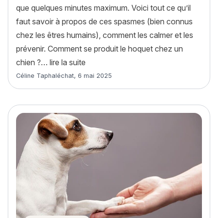
que quelques minutes maximum. Voici tout ce qu’il
faut savoir à propos de ces spasmes (bien connus
chez les êtres humains), comment les calmer et les
prévenir. Comment se produit le hoquet chez un
« Mon chien a le hoquet : c’est normal
chien ?…
lire la suite
Article rédigé par
Céline Taphaléchat
,
6 mai 2025