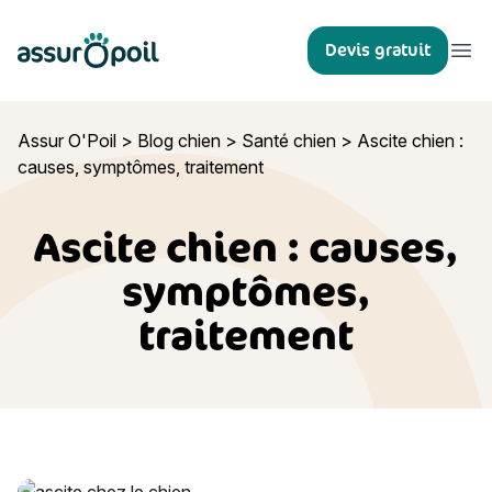
Assur O'Poil
Devis gratuit
Ouvr
Assur O'Poil
>
Blog chien
>
Santé chien
>
Ascite chien :
causes, symptômes, traitement
Ascite chien : causes,
symptômes,
traitement
Ascite chien : causes, symptômes, traitement