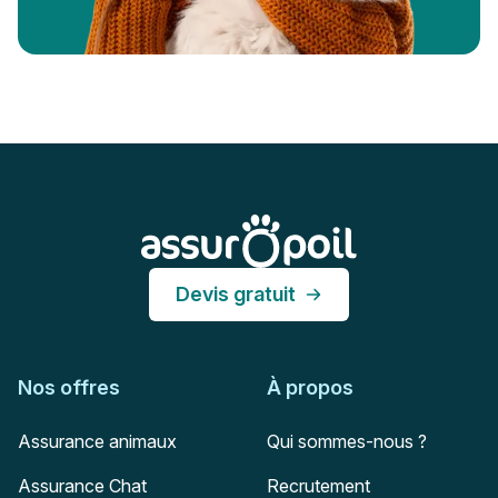
Pied de page
Assur O'Poil
Devis gratuit
Nos offres
À propos
Assurance animaux
Qui sommes-nous ?
Assurance Chat
Recrutement