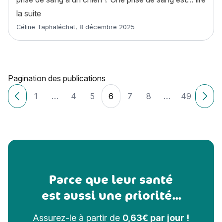
« La prise de sang chez le chien : déroulement, pr
la suite
Article rédigé par
Céline Taphaléchat
,
8 décembre 2025
Pagination des publications
1
…
4
5
6
7
8
…
49
Articles plus récents
Ancie
Parce que leur santé
est aussi une priorité...
Assurez-le à partir de
0,63€ par jour !