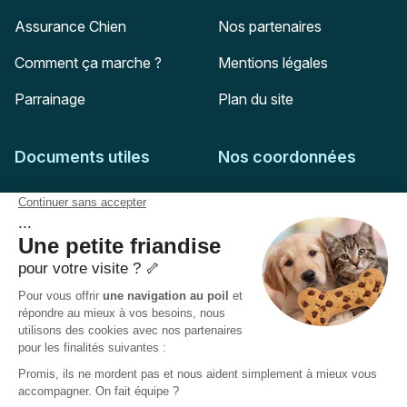
Assurance Chien
Nos partenaires
Comment ça marche ?
Mentions légales
Parrainage
Plan du site
Documents utiles
Nos coordonnées
Adresse postale
Feuille de soins
HD Assurances
51-55 rue Hoche
Conditions générales
94767
Ivry-sur-Seine
Politique de confidentialité
Pas encore client ?
Mail :
adhesion@assuropoil.com
Politique des Cookies
Tel :
01 77 94 89 02
Accessibilité :
Partiellement conforme