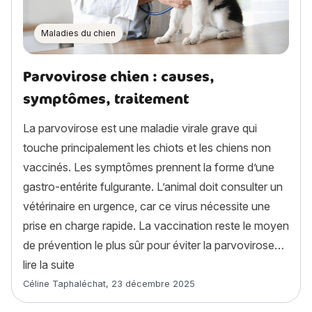
Maladies du chien
Parvovirose chien : causes,
symptômes, traitement
La parvovirose est une maladie virale grave qui
touche principalement les chiots et les chiens non
vaccinés. Les symptômes prennent la forme d’une
gastro-entérite fulgurante. L’animal doit consulter un
vétérinaire en urgence, car ce virus nécessite une
prise en charge rapide. La vaccination reste le moyen
de prévention le plus sûr pour éviter la parvovirose…
« Parvovirose chien : causes, symptômes, trait
lire la suite
Article rédigé par
Céline Taphaléchat
,
23 décembre 2025