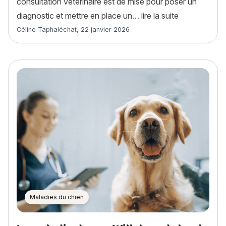
consultation vétérinaire est de mise pour poser un
« Le collapsu
diagnostic et mettre en place un…
lire la suite
Article rédigé par
Céline Taphaléchat
,
22 janvier 2026
Maladies du chien