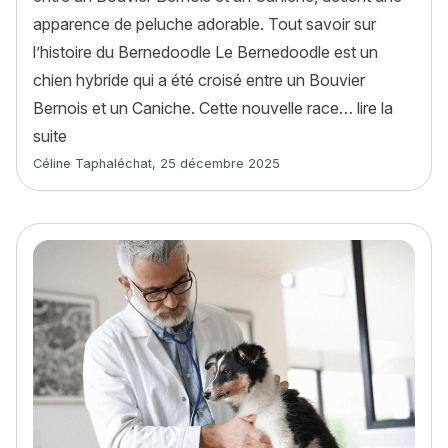
apparence de peluche adorable. Tout savoir sur
l’histoire du Bernedoodle Le Bernedoodle est un
chien hybride qui a été croisé entre un Bouvier
Bernois et un Caniche. Cette nouvelle race…
lire la
« Bernedoodle : histoire, caractère, alimentation, ent
suite
Article rédigé par
Céline Taphaléchat
,
25 décembre 2025