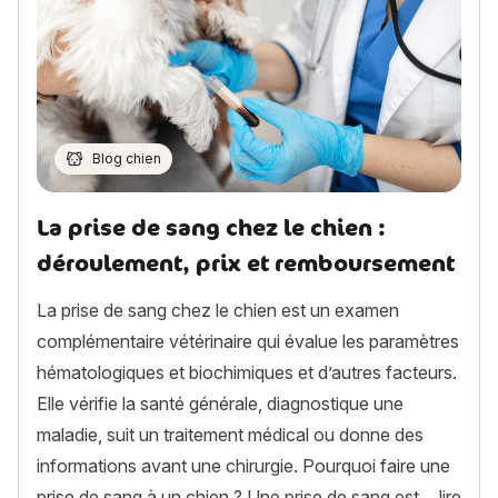
Blog chien
La prise de sang chez le chien :
déroulement, prix et remboursement
La prise de sang chez le chien est un examen
complémentaire vétérinaire qui évalue les paramètres
hématologiques et biochimiques et d’autres facteurs.
Elle vérifie la santé générale, diagnostique une
maladie, suit un traitement médical ou donne des
informations avant une chirurgie. Pourquoi faire une
prise de sang à un chien ? Une prise de sang est…
lire