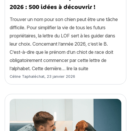
2026 : 500 idées à découvrir !
Trouver un nom pour son chien peut être une tâche
difficile. Pour simplifier la vie de tous les futurs
propriétaires, la lettre du LOF sert à les guider dans
leur choix. Concernant l’année 2026, c’est le B.
C’est-à-dire que le prénom d’un chiot de race doit
obligatoirement commencer par cette lettre de
« Noms de chien en B
l’alphabet. Cette dernière…
lire la suite
Article rédigé par
Céline Taphaléchat
,
23 janvier 2026