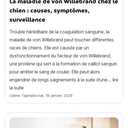
La maladie de von Willebrand chez le
chien : causes, symptômes,
surveillance
Trouble héréditaire de la coagulation sanguine, la
maladie de von Willebrand peut toucher différentes
races de chiens. Elle est causée par un
dysfonctionnement du facteur de von Willebrand,
une protéine qui sert à la formation de caillot sanguin
pour arrêter le sang de couler. Elle peut alors
engendrer de longs saignements à la suite d’une…
lire
« La maladie de von Willebrand chez le chien : cau
la suite
Article rédigé par
Céline Taphaléchat
,
19 janvier 2026