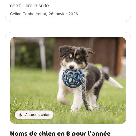
« Le cancer chez le chien : types, cause
chez…
lire la suite
Article rédigé par
Céline Taphaléchat
,
26 janvier 2026
Astuces chien
Noms de chien en B pour l’année