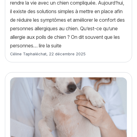
rendre la vie avec un chien compliquée. Aujourd’hui,
il existe des solutions simples à mettre en place afin
de réduire les symptômes et améliorer le confort des
personnes allergiques au chien. Qu’est-ce qu’une
allergie aux poils de chien ? On dit souvent que les
« Allergie aux poils de chien : quell
personnes…
lire la suite
Article rédigé par
Céline Taphaléchat
,
22 décembre 2025