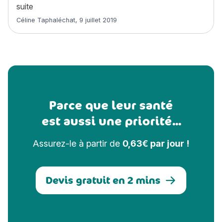
« Bouvier des Ardennes : histoire, caractère, alimenta
suite
Article rédigé par
Céline Taphaléchat
,
9 juillet 2019
Parce que leur santé
est aussi une priorité...
Assurez-le à partir de
0,63€ par jour !
Devis gratuit en 2 mins