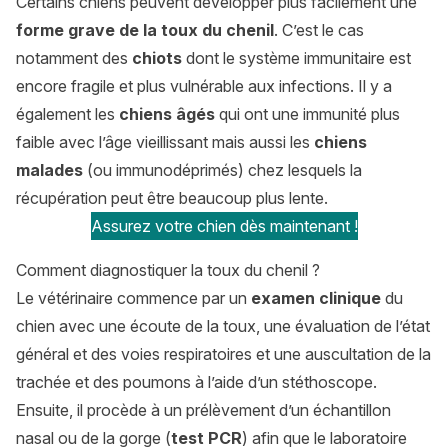
Certains chiens peuvent développer plus facilement une
forme grave de la toux du chenil
. C’est le cas
notamment des
chiots
dont le système immunitaire est
encore fragile et plus vulnérable aux infections. Il y a
également les
chiens âgés
qui ont une immunité plus
faible avec l’âge vieillissant mais aussi les
chiens
malades
(ou immunodéprimés) chez lesquels la
récupération peut être beaucoup plus lente.
Assurez votre chien dès maintenant !
Comment diagnostiquer la toux du chenil ?
Le vétérinaire commence par un
examen clinique
du
chien avec une écoute de la toux, une évaluation de l’état
général et des voies respiratoires et une auscultation de la
trachée et des poumons à l’aide d’un stéthoscope.
Ensuite, il procède à un prélèvement d’un échantillon
nasal ou de la gorge (
test PCR
) afin que le laboratoire