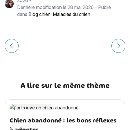
2026
-
Dernière modification le
28 mai 2026
- Publié
dans
Blog chien
,
Maladies du chien
Navigation
de
Article précédent Visites culturelles (musées, châteaux, jar
Article
l’article
A lire sur le même thème
Astuces chien
Chien abandonné : les bons réflexes
à adopter