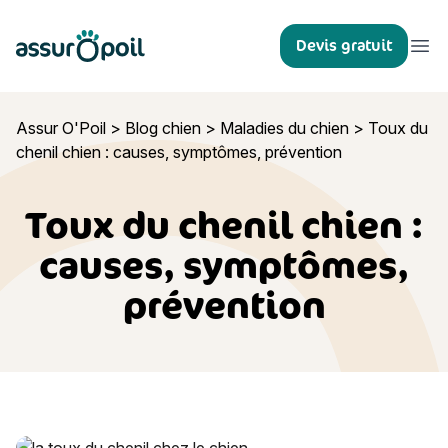
Assur O'Poil
Devis gratuit
Ouvr
Assur O'Poil
>
Blog chien
>
Maladies du chien
>
Toux du
chenil chien : causes, symptômes, prévention
Toux du chenil chien :
causes, symptômes,
prévention
Toux du chenil chien : causes, symptômes, prévention