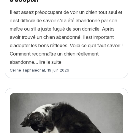
Il est assez préoccupant de voir un chien tout seul et
il est difficile de savoir s’il a été abandonné par son
maître ou s’il a juste fugué de son domicile. Après
avoir trouvé un chien abandonné, il est important
d’adopter les bons réflexes. Voici ce qu’il faut savoir !
Comment reconnaître un chien réellement
« Chien abandonné : les bons réf
abandonné…
lire la suite
Article rédigé par
Céline Taphaléchat
,
19 juin 2026