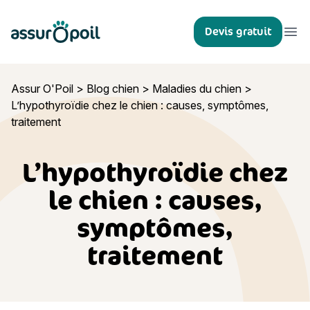
Assur O'Poil
Devis gratuit
Ouvr
Assur O'Poil
>
Blog chien
>
Maladies du chien
>
L’hypothyroïdie chez le chien : causes, symptômes,
traitement
L’hypothyroïdie chez
le chien : causes,
symptômes,
traitement