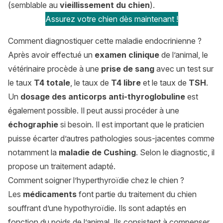
(semblable au
vieillissement du chien
).
Assurez votre chien dès maintenant !
Comment diagnostiquer cette maladie endocrinienne ?
Après avoir effectué un
examen clinique
de l’animal, le
vétérinaire procède à une
prise de sang
avec un test sur
le taux
T4 totale
, le taux de
T4 libre
et le taux de
TSH
.
Un
dosage des anticorps anti-thyroglobuline
est
également possible. Il peut aussi procéder à une
échographie
si besoin. Il est important que le praticien
puisse écarter d’autres pathologies sous-jacentes comme
notamment la
maladie de Cushing
. Selon le diagnostic, il
propose un traitement adapté.
Comment soigner l’hyperthyroïdie chez le chien ?
Les
médicaments
font partie du traitement du chien
souffrant d’une hypothyroïdie. Ils sont adaptés en
fonction du poids de l’animal. Ils consistent à compenser