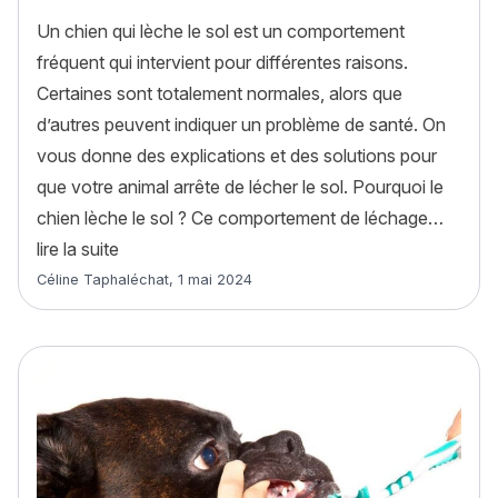
Un chien qui lèche le sol est un comportement
fréquent qui intervient pour différentes raisons.
Certaines sont totalement normales, alors que
d’autres peuvent indiquer un problème de santé. On
vous donne des explications et des solutions pour
que votre animal arrête de lécher le sol. Pourquoi le
chien lèche le sol ? Ce comportement de léchage…
« Mon chien lèche le sol : pourquoi et que faire 
lire la suite
Article rédigé par
Céline Taphaléchat
,
1 mai 2024