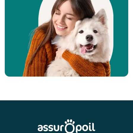
Pied de page
Assur O'Poil