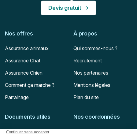
Devis gratuit
Nos offres
À propos
Assurance animaux
Qui sommes-nous ?
Assurance Chat
Recrutement
Assurance Chien
Nos partenaires
Comment ça marche ?
Mentions légales
Parrainage
Plan du site
Documents utiles
Nos coordonnées
Adresse postale
Feuille de soins
HD Assurances