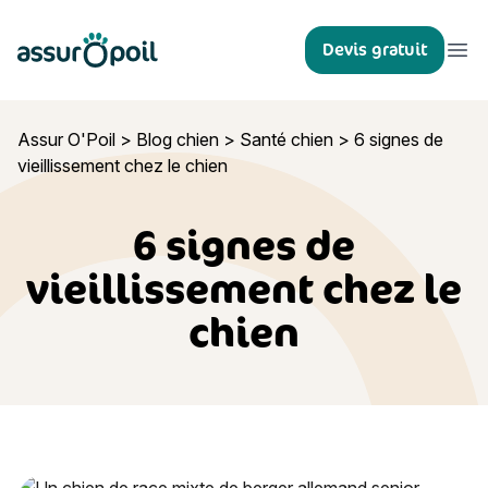
Assur O'Poil
Devis gratuit
Ouvr
Assur O'Poil
>
Blog chien
>
Santé chien
>
6 signes de
vieillissement chez le chien
6 signes de
vieillissement chez le
chien
6 signes de vieillissement chez le chien