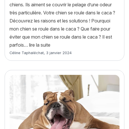
chiens. Ils aiment se couvrir le pelage d’une odeur
très particulière. Votre chien se roule dans le caca ?
Découvrez les raisons et les solutions ! Pourquoi
mon chien se roule dans le caca ? Que faire pour
éviter que mon chien se roule dans le caca ? Il est
« Mon chien se roule dans le caca : ca
parfois…
lire la suite
Article rédigé par
Céline Taphaléchat
,
3 janvier 2024