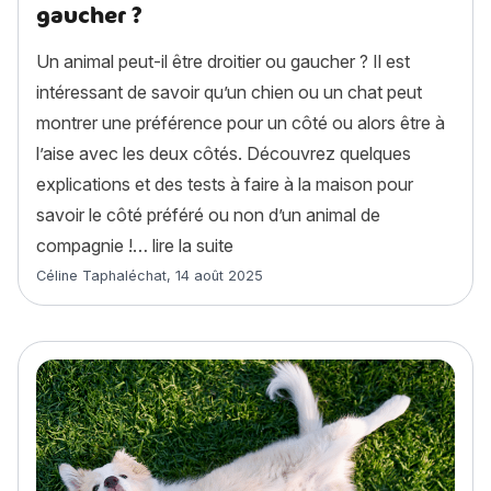
gaucher ?
Un animal peut-il être droitier ou gaucher ? Il est
intéressant de savoir qu’un chien ou un chat peut
montrer une préférence pour un côté ou alors être à
l’aise avec les deux côtés. Découvrez quelques
explications et des tests à faire à la maison pour
savoir le côté préféré ou non d’un animal de
« Votre animal est-il droitier ou 
compagnie !…
lire la suite
Article rédigé par
Céline Taphaléchat
,
14 août 2025