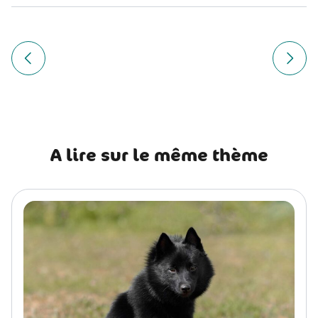
Navigation
de
Article précédent Radiographie chien : déroulement, prix 
Article
l’article
A lire sur le même thème