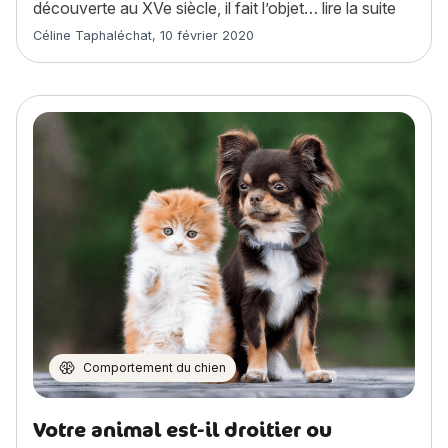
« Schip
découverte au XVe siècle, il fait l’objet…
lire la suite
Article rédigé par
Céline Taphaléchat
,
10 février 2020
Comportement du chien
Votre animal est-il droitier ou