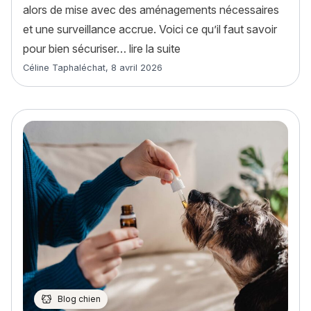
alors de mise avec des aménagements nécessaires
et une surveillance accrue. Voici ce qu’il faut savoir
« Comment sécuriser la pis
pour bien sécuriser…
lire la suite
Article rédigé par
Céline Taphaléchat
,
8 avril 2026
Blog chien