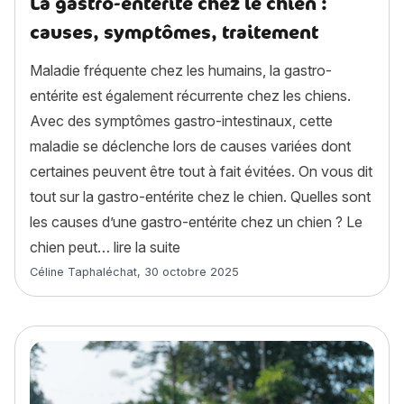
La gastro-entérite chez le chien :
causes, symptômes, traitement
Maladie fréquente chez les humains, la gastro-
entérite est également récurrente chez les chiens.
Avec des symptômes gastro-intestinaux, cette
maladie se déclenche lors de causes variées dont
certaines peuvent être tout à fait évitées. On vous dit
tout sur la gastro-entérite chez le chien. Quelles sont
les causes d’une gastro-entérite chez un chien ? Le
« La gastro-entérite chez le chien
chien peut…
lire la suite
Article rédigé par
Céline Taphaléchat
,
30 octobre 2025