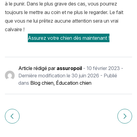
à le punir. Dans le plus grave des cas, vous pourrez
toujours le mettre au coin et ne plus le regarder. Le fait
que vous ne lui prêtez aucune attention sera un vrai
calvaire !
Assurez votre chien dès maintenant !
Article rédigé par
assuropoil
-
10 février 2023
-
Dernière modification le
30 juin 2026
- Publié
dans
Blog chien
,
Éducation chien
Navigation
de
Article précédent Mon chien mange tout, même les objets !
Article
l’article