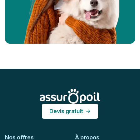
Pied de page
Assur O'Poil
Devis gratuit
Nos offres
À propos