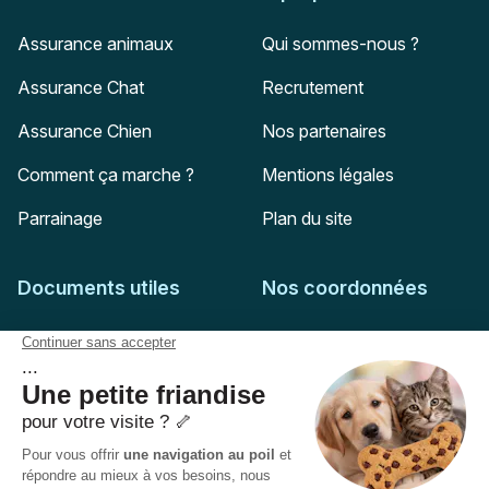
Assurance animaux
Qui sommes-nous ?
Assurance Chat
Recrutement
Assurance Chien
Nos partenaires
Comment ça marche ?
Mentions légales
Parrainage
Plan du site
Documents utiles
Nos coordonnées
Adresse postale
Feuille de soins
HD Assurances
51-55 rue Hoche
Conditions générales
94767
Ivry-sur-Seine
Politique de confidentialité
Pas encore client ?
Mail :
adhesion@assuropoil.com
Politique des Cookies