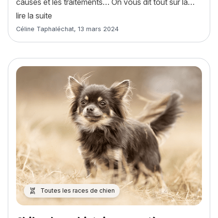
causes et les traitements… On vous dit tout sur la…
« Teigne chien : symptômes, causes et traiteme
lire la suite
Article rédigé par
Céline Taphaléchat
,
13 mars 2024
Toutes les races de chien