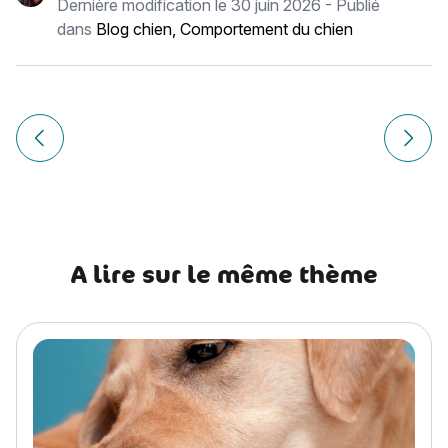
Dernière modification le
30 juin 2026
- Publié
dans
Blog chien
,
Comportement du chien
Navigation
de
Article précédent Highland Fold : histoire, caractère, alime
Article
l’article
A lire sur le même thème