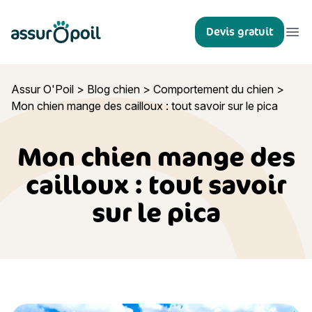
Assur O'Poil
Devis gratuit
Ouvr
Assur O'Poil
>
Blog chien
>
Comportement du chien
>
Mon chien mange des cailloux : tout savoir sur le pica
Mon chien mange des
cailloux : tout savoir
sur le pica
Mon chien mange des cailloux : tout savoir sur le pica