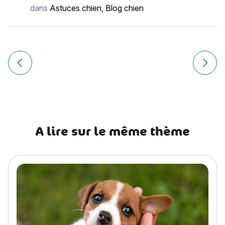
dans
Astuces chien
,
Blog chien
Navigation
de
Article précédent Voyager en bateau avec son chat : le gu
Article
l’article
A lire sur le même thème