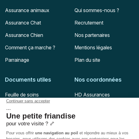
Assurance animaux
Qui sommes-nous ?
Assurance Chat
Recrutement
Assurance Chien
Nos partenaires
Comment ça marche ?
Mentions légales
Parrainage
Plan du site
Documents utiles
Nos coordonnées
Adresse postale
Feuille de soins
HD Assurances
51-55 rue Hoche
Conditions générales
94767
Ivry-sur-Seine
Politique de confidentialité
Pas encore client ?
Mail :
adhesion@assuropoil.com
Politique des Cookies
Tel :
01 77 94 89 02