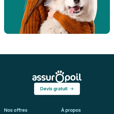
Pied de page
Assur O'Poil
Devis gratuit
Nos offres
À propos