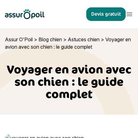
Assur O'Poil
Devis gratuit
Ouvr
Assur O'Poil
>
Blog chien
>
Astuces chien
>
Voyager en
avion avec son chien : le guide complet
Voyager en avion avec
son chien : le guide
complet
Voyager en avion avec son chien : le guide complet