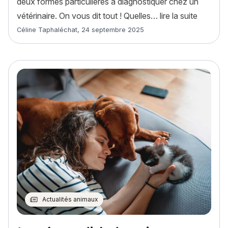
deux formes particulières à diagnostiquer chez un
« Le dia
vétérinaire. On vous dit tout ! Quelles…
lire la suite
Article rédigé par
Céline Taphaléchat
,
24 septembre 2025
Actualités animaux