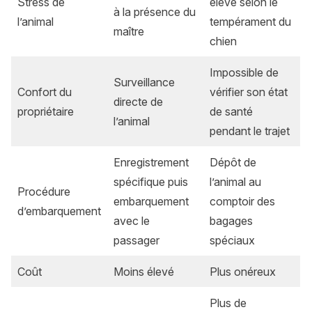
Stress de
élevé selon le
à la présence du
l’animal
tempérament du
maître
chien
Impossible de
Surveillance
Confort du
vérifier son état
directe de
propriétaire
de santé
l’animal
pendant le trajet
Enregistrement
Dépôt de
spécifique puis
l’animal au
Procédure
embarquement
comptoir des
d’embarquement
avec le
bagages
passager
spéciaux
Coût
Moins élevé
Plus onéreux
Plus de